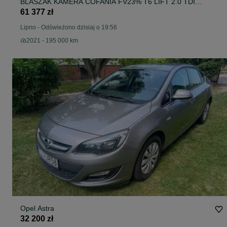
BLASZAK KAMERA COFANIA FV23% T6 LIFT 2.0 TDI
110KM I Właściciel PL Serwis Bezwypadkowy 100% FV23%
61 377 zł
Lipno
-
Odświeżono dzisiaj o 19:56
2021 - 195 000 km
Opel Astra
32 200 zł