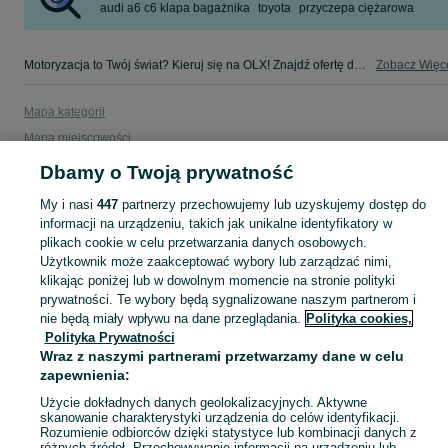
audi a6 c6 klapa bagażnika
toyota
przyczepa ciężarowa
Motoryzacja to Twój świat? Kieruj się na OLX! Znajdź ofertę dla siebie w kategorii Motoryzacja na OLX - Lipno i okolice!
Zobacz Więc
Mapa kategorii
Mapa miejscowości
Mapa ministron
Dbamy o Twoją prywatność
Popularne wyszukiwania
My i nasi
447
partnerzy przechowujemy lub uzyskujemy dostęp do
informacji na urządzeniu, takich jak unikalne identyfikatory w
plikach cookie w celu przetwarzania danych osobowych.
Użytkownik może zaakceptować wybory lub zarządzać nimi,
klikając poniżej lub w dowolnym momencie na stronie polityki
prywatności. Te wybory będą sygnalizowane naszym partnerom i
nie będą miały wpływu na dane przeglądania.
Polityka cookies,
Polityka Prywatności
Wraz z naszymi partnerami przetwarzamy dane w celu
zapewnienia:
Użycie dokładnych danych geolokalizacyjnych. Aktywne
skanowanie charakterystyki urządzenia do celów identyfikacji.
Rozumienie odbiorców dzięki statystyce lub kombinacji danych z
różnych źródeł. Przechowywanie informacji na urządzeniu lub