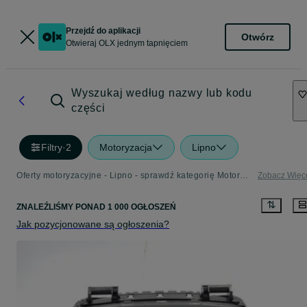
Przejdź do aplikacji
Otwórz
Otwieraj OLX jednym tapnięciem
Wyszukaj według nazwy lub kodu
części
Filtry
·
2
Motoryzacja
Lipno
Oferty motoryzacyjne - Lipno - sprawdź kategorię Motoryzacja
Zobacz Więc
ZNALEŹLIŚMY
PONAD
1 000 OGŁOSZEŃ
Jak pozycjonowane są ogłoszenia?