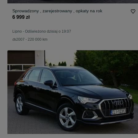
Sprowadzony , zarejestrowany , opkaty na rok
6 999 zł
Lipno
-
Odświeżono dzisiaj o 19:07
2007 - 220 000 km