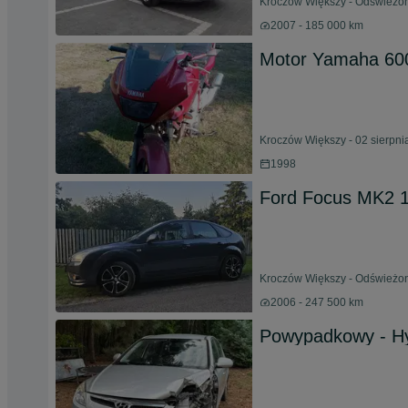
Kroczów Większy - Odświeżono
2007 - 185 000 km
Motor Yamaha 60
Kroczów Większy - 02 sierpni
1998
Ford Focus MK2 1
Kroczów Większy - Odświeżon
2006 - 247 500 km
Powypadkowy - Hy