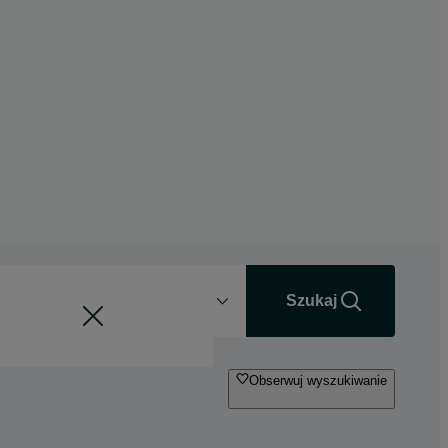
Odległość
+0 km
Szukaj
Obserwuj wyszukiwanie