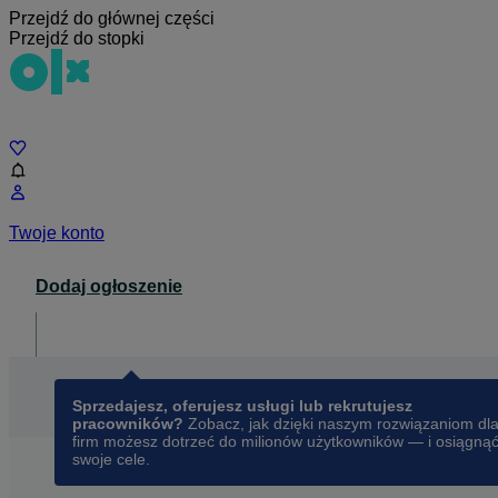
Przejdź do głównej części
Przejdź do stopki
Czat
Twoje konto
Dodaj ogłoszenie
Dla biznesu
opens in a new tab
Sprzedajesz, oferujesz usługi lub rekrutujesz
pracowników?
Zobacz, jak dzięki naszym rozwiązaniom dl
firm możesz dotrzeć do milionów użytkowników — i osiągną
swoje cele.