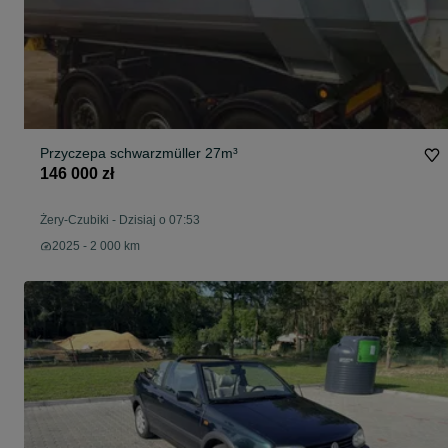
Przyczepa schwarzmüller 27m³
146 000 zł
Żery-Czubiki
-
Dzisiaj o 07:53
2025 - 2 000 km