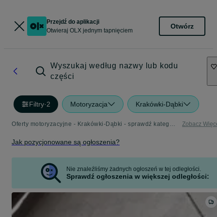
Przejdź do aplikacji
Otwórz
Otwieraj OLX jednym tapnięciem
Wyszukaj według nazwy lub kodu
części
Filtry
·
2
Motoryzacja
Krakówki-Dąbki
Oferty motoryzacyjne - Krakówki-Dąbki - sprawdź kategorię Motoryzacja
Zobacz Więc
Jak pozycjonowane są ogłoszenia?
Nie znaleźliśmy żadnych ogłoszeń w tej odległości.
Sprawdź ogłoszenia w większej odległości: