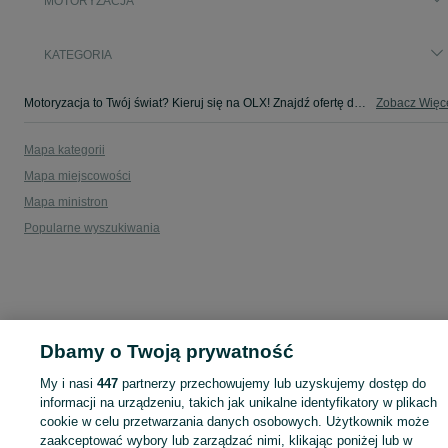
MOTORYZACJA
KATEGORIA
Motoryzacja to Twój świat? Kieruj się na OLX! Znajdź ofertę dla siebie w kategorii Motoryzacja na OLX - Krakówki-Dąbki i okolice!
Zobacz Więc
Mapa kategorii
Mapa miejscowości
Mapa ministron
Popularne wyszukiwania
Dbamy o Twoją prywatność
My i nasi
447
partnerzy przechowujemy lub uzyskujemy dostęp do
informacji na urządzeniu, takich jak unikalne identyfikatory w plikach
cookie w celu przetwarzania danych osobowych. Użytkownik może
zaakceptować wybory lub zarządzać nimi, klikając poniżej lub w