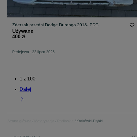
Zderzak przedni Dodge Durango 2018- PDC
Używane
400 zł
Perlejewo
-
23 lipca 2026
1
z
100
Dalej
Strona główna
Motoryzacja
Podlaskie
Krakówki-Dąbki