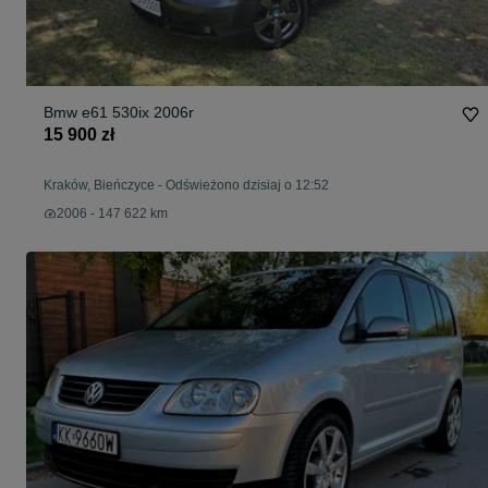
Bmw e61 530ix 2006r
15 900 zł
Kraków, Bieńczyce
-
Odświeżono dzisiaj o 12:52
2006 - 147 622 km