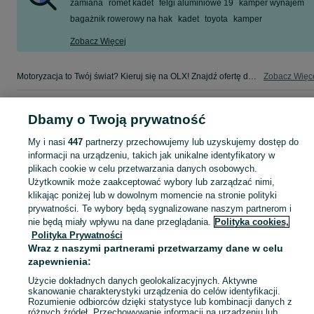
zamiana
romet kadet
felgi aluminiowe 19
kamper wynajem
bagażnik rowerowy na hak
kadet
toyota
kamper
Zobacz Więcej
Motoryzacja to Twój świat? Kieruj się na OLX! Znajdź ofertę dla siebie w kategorii Motoryzacja na OLX - Kraków i okolice!
Zobacz Więc
Mapa kategorii
Dbamy o Twoją prywatność
Mapa miejscowości
My i nasi
447
partnerzy przechowujemy lub uzyskujemy dostęp do
Mapa ministron
informacji na urządzeniu, takich jak unikalne identyfikatory w
Popularne wyszukiwania
plikach cookie w celu przetwarzania danych osobowych.
Użytkownik może zaakceptować wybory lub zarządzać nimi,
klikając poniżej lub w dowolnym momencie na stronie polityki
prywatności. Te wybory będą sygnalizowane naszym partnerom i
nie będą miały wpływu na dane przeglądania.
Polityka cookies,
Polityka Prywatności
Wraz z naszymi partnerami przetwarzamy dane w celu
zapewnienia:
Użycie dokładnych danych geolokalizacyjnych. Aktywne
skanowanie charakterystyki urządzenia do celów identyfikacji.
Rozumienie odbiorców dzięki statystyce lub kombinacji danych z
różnych źródeł. Przechowywanie informacji na urządzeniu lub