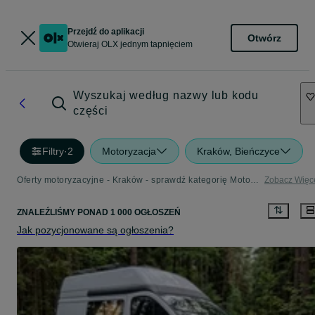
Przejdź do aplikacji
Otwórz
Otwieraj OLX jednym tapnięciem
Wyszukaj według nazwy lub kodu
części
Filtry
·
2
Motoryzacja
Kraków, Bieńczyce
Oferty motoryzacyjne - Kraków - sprawdź kategorię Motoryzacja
Zobacz Więc
ZNALEŹLIŚMY
PONAD
1 000 OGŁOSZEŃ
Jak pozycjonowane są ogłoszenia?