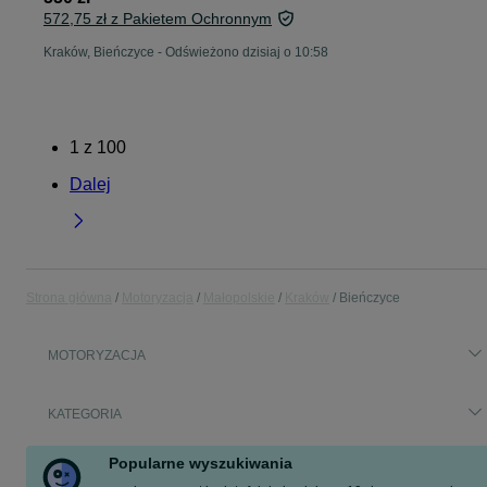
572,75 zł z Pakietem Ochronnym
Kraków, Bieńczyce
-
Odświeżono dzisiaj o 10:58
1
z
100
Dalej
Strona główna
Motoryzacja
Małopolskie
Kraków
Bieńczyce
MOTORYZACJA
KATEGORIA
Popularne wyszukiwania