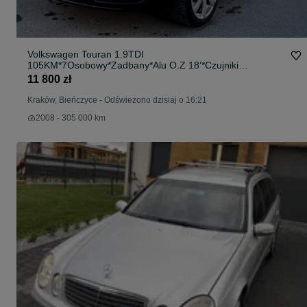
Volkswagen Touran 1.9TDI
105KM*7Osobowy*Zadbany*Alu O.Z 18’*Czujniki
Parkowania
11 800 zł
Kraków, Bieńczyce
-
Odświeżono dzisiaj o 16:21
2008 - 305 000 km