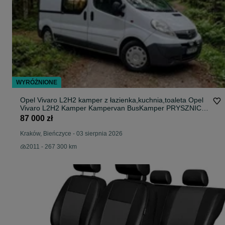
WYRÓŻNIONE
Opel Vivaro L2H2 kamper z łazienka,kuchnia,toaleta Opel
Vivaro L2H2 Kamper Kampervan BusKamper PRYSZNIC/
ŁAZIENKA/OFFGRID
87 000 zł
Kraków, Bieńczyce
-
03 sierpnia 2026
2011 - 267 300 km