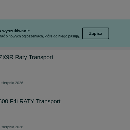
to wyszukiwanie
Zapisz
ać o nowych ogłoszeniach, które do niego pasują.
ZX9R Raty Transport
 sierpnia 2026
00 F4i RATY Transport
 sierpnia 2026