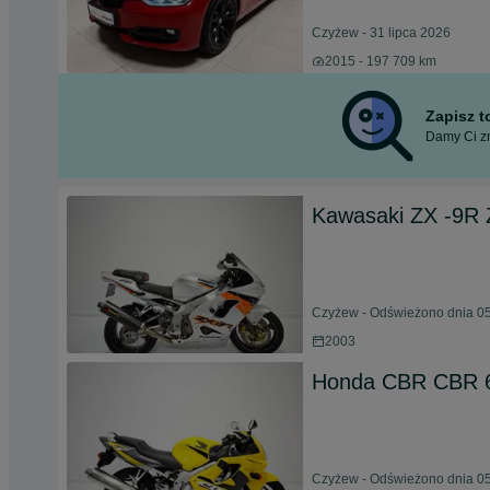
Czyżew - 31 lipca 2026
2015 - 197 709 km
Zapisz 
Damy Ci zn
Kawasaki ZX -9R 
Czyżew - Odświeżono dnia 05
2003
Honda CBR CBR 6
Czyżew - Odświeżono dnia 05