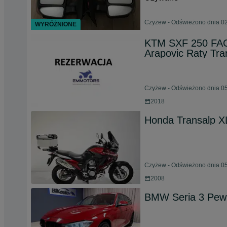
Czyżew - Odświeżono dnia 02
WYRÓŻNIONE
KTM SXF 250 F
Arapovic Raty Tra
Czyżew - Odświeżono dnia 05
2018
Honda Transalp X
Czyżew - Odświeżono dnia 05
2008
BMW Seria 3 Pewn