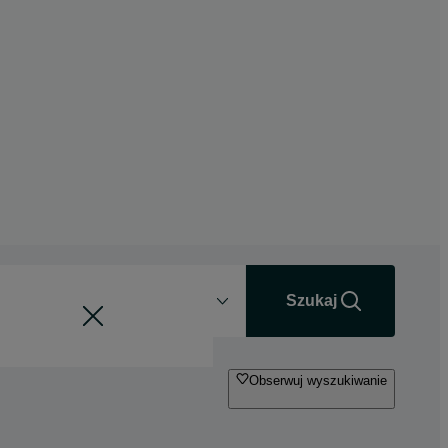
Odległość
+0 km
Szukaj
Obserwuj wyszukiwanie