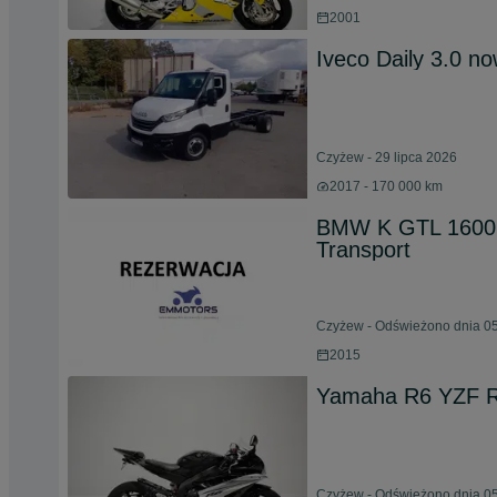
2001
Iveco Daily 3.0 no
Czyżew - 29 lipca 2026
2017 - 170 000 km
BMW K GTL 1600
Transport
Czyżew - Odświeżono dnia 05
2015
Yamaha R6 YZF R6
Czyżew - Odświeżono dnia 05