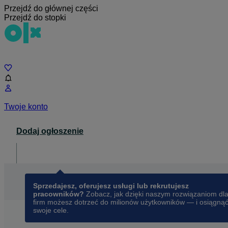
Przejdź do głównej części
Przejdź do stopki
Czat
Twoje konto
Dodaj ogłoszenie
Dla biznesu
opens in a new tab
Sprzedajesz, oferujesz usługi lub rekrutujesz
pracowników?
Zobacz, jak dzięki naszym rozwiązaniom dl
firm możesz dotrzeć do milionów użytkowników — i osiągną
swoje cele.