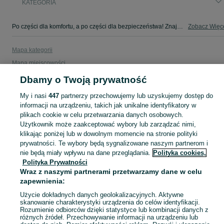
KATEGORIA
Po części dla komfortu, a po części dla bezpieczeństwa! Znajdź coś dla swojego auta w kategorii Osobowe na OLX - Luboń i okolice!
Zobacz Więc
Mapa kategorii
Mapa miejscowości
Mapa ministron
Dbamy o Twoją prywatność
Popularne wyszukiwania
My i nasi
447
partnerzy przechowujemy lub uzyskujemy dostęp do
informacji na urządzeniu, takich jak unikalne identyfikatory w
plikach cookie w celu przetwarzania danych osobowych.
Użytkownik może zaakceptować wybory lub zarządzać nimi,
klikając poniżej lub w dowolnym momencie na stronie polityki
prywatności. Te wybory będą sygnalizowane naszym partnerom i
nie będą miały wpływu na dane przeglądania.
Polityka cookies,
Polityka Prywatności
Wraz z naszymi partnerami przetwarzamy dane w celu
zapewnienia:
Użycie dokładnych danych geolokalizacyjnych. Aktywne
skanowanie charakterystyki urządzenia do celów identyfikacji.
Rozumienie odbiorców dzięki statystyce lub kombinacji danych z
różnych źródeł. Przechowywanie informacji na urządzeniu lub