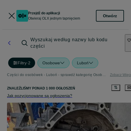
Przejdź do aplikacji
Otwórz
Otwieraj OLX jednym tapnięciem
Wyszukaj według nazwy lub kodu
części
Filtry
·
2
Osobowe
Luboń
Części do osobówek - Luboń - sprawdź kategorię Osobowe
Zobacz Więc
ZNALEŹLIŚMY
PONAD
1 000 OGŁOSZEŃ
Jak pozycjonowane są ogłoszenia?