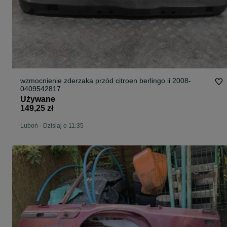
wzmocnienie zderzaka przód citroen berlingo ii 2008-
0409542817
Używane
149,25 zł
Luboń
-
Dzisiaj o 11:35