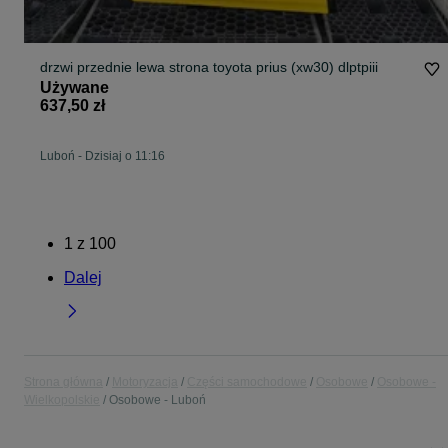
drzwi przednie lewa strona toyota prius (xw30) dlptpiii
Używane
637,50 zł
Luboń
-
Dzisiaj o 11:16
1
z
100
Dalej
Strona główna
Motoryzacja
Części samochodowe
Osobowe
Osobowe -
Wielkopolskie
Osobowe - Luboń