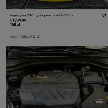
klapa tylna 202 toyota prius (xw30) 2009-
Używane
450 zł
Luboń
-
Dzisiaj o 11:18