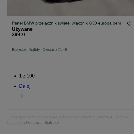
Panel BMW przełącznik świateł włącznik G30 europa oem
Używane
399 zł
Białystok, Dojlidy
-
Dzisiaj o 21:49
1
z
100
Dalej
Strona główna
Motoryzacja
Części samochodowe
Osobowe
Osobowe -
Podlaskie
Osobowe - Białystok