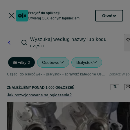
Przejdź do aplikacji
Otwórz
Otwieraj OLX jednym tapnięciem
Wyszukaj według nazwy lub kodu
części
Filtry
·
2
Osobowe
Białystok
Części do osobówek - Białystok - sprawdź kategorię Osobowe
Zobacz Więc
ZNALEŹLIŚMY
PONAD
1 000 OGŁOSZEŃ
Jak pozycjonowane są ogłoszenia?