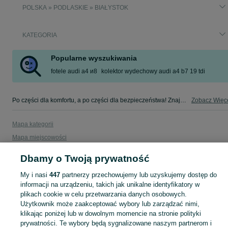
POLSKA » PODLASKIE » BIAŁYSTOK
KATEGORIA
Popularne wyszukiwania
fotele audi a4 и8
kolektor wydechowy audi a4 b7 19 tdi
Po części dla komfortu, a po części dla bezpieczeństwa! Znajdź coś dla swojego auta w kategorii Osobowe na OLX - Białystok i okolice!
Zobacz Więc
Mapa kategorii
Mapa miejscowości
Mapa ministron
Dbamy o Twoją prywatność
Popularne wyszukiwania
My i nasi
447
partnerzy przechowujemy lub uzyskujemy dostęp do
informacji na urządzeniu, takich jak unikalne identyfikatory w
plikach cookie w celu przetwarzania danych osobowych.
Użytkownik może zaakceptować wybory lub zarządzać nimi,
klikając poniżej lub w dowolnym momencie na stronie polityki
prywatności. Te wybory będą sygnalizowane naszym partnerom i