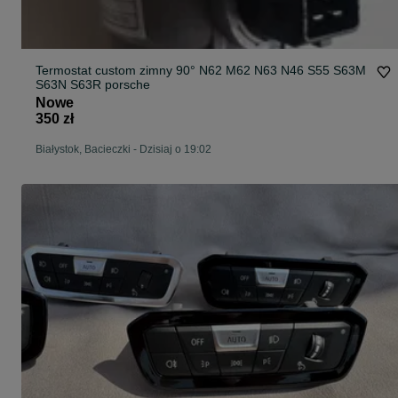
Termostat custom zimny 90° N62 M62 N63 N46 S55 S63M
S63N S63R porsche
Nowe
350 zł
Białystok, Bacieczki
-
Dzisiaj o 19:02