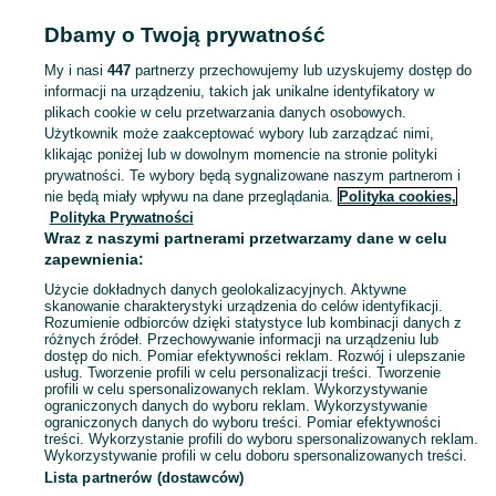
Mapa kategorii
Mapa miejscowości
Dbamy o Twoją prywatność
Mapa ministron
My i nasi
447
partnerzy przechowujemy lub uzyskujemy dostęp do
Popularne wyszukiwania
informacji na urządzeniu, takich jak unikalne identyfikatory w
plikach cookie w celu przetwarzania danych osobowych.
Użytkownik może zaakceptować wybory lub zarządzać nimi,
klikając poniżej lub w dowolnym momencie na stronie polityki
prywatności. Te wybory będą sygnalizowane naszym partnerom i
nie będą miały wpływu na dane przeglądania.
Polityka cookies,
Polityka Prywatności
Wraz z naszymi partnerami przetwarzamy dane w celu
zapewnienia:
Użycie dokładnych danych geolokalizacyjnych. Aktywne
skanowanie charakterystyki urządzenia do celów identyfikacji.
Rozumienie odbiorców dzięki statystyce lub kombinacji danych z
różnych źródeł. Przechowywanie informacji na urządzeniu lub
dostęp do nich. Pomiar efektywności reklam. Rozwój i ulepszanie
usług. Tworzenie profili w celu personalizacji treści. Tworzenie
profili w celu spersonalizowanych reklam. Wykorzystywanie
ograniczonych danych do wyboru reklam. Wykorzystywanie
ograniczonych danych do wyboru treści. Pomiar efektywności
treści. Wykorzystanie profili do wyboru spersonalizowanych reklam.
Wykorzystywanie profili w celu doboru spersonalizowanych treści.
Lista partnerów (dostawców)