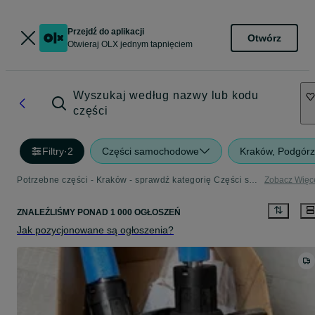
Przejdź do aplikacji
Otwórz
Otwieraj OLX jednym tapnięciem
Wyszukaj według nazwy lub kodu
części
Filtry
·
2
Części samochodowe
Kraków, Podgór
Potrzebne części - Kraków - sprawdź kategorię Części samochodowe
Zobacz Więc
ZNALEŹLIŚMY
PONAD
1 000 OGŁOSZEŃ
Jak pozycjonowane są ogłoszenia?