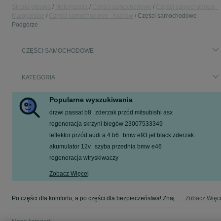
Strona główna
Motoryzacja
Części samochodowe
Części samochodowe -
Małopolskie
Części samochodowe - Kraków
Części samochodowe -
Podgórze
CZĘŚCI SAMOCHODOWE
KATEGORIA
Popularne wyszukiwania
drzwi passat b8
zderzak przód mitsubishi asx
regeneracja skrzyni biegów 23007533349
leflektor przód audi a 4 b6
bmw e93 jet black zderzak
akumulator 12v
szyba przednia bmw e46
regeneracja wtryskiwaczy
Zobacz Więcej
Po części dla komfortu, a po części dla bezpieczeństwa! Znajdź coś dla swojego auta w kategorii Części samochodowe na OLX - Kraków i okolice!
Zobacz Więc