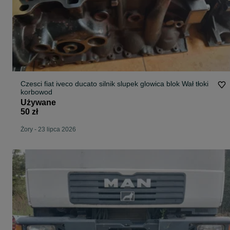
Czesci fiat iveco ducato silnik slupek glowica blok Wał tłoki
korbowod
Używane
50 zł
Żory
-
23 lipca 2026