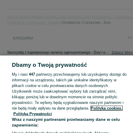
Strona główna
Motoryzacja
Części samochodowe
Dostawcze i Ciężarowe
Dostawcze i Ciężarowe - Śląskie
Dostawcze i Ciężarowe - Żory
KATEGORIA
Skorzystaj z największego serwisu ogłoszeniowego - Żory i okolice! - kupuj lub sprzedawaj jeszcze wygodniej w kategorii Dostawcze i Ciężarowe!
Zobacz Więc
Dbamy o Twoją prywatność
Mapa kategorii
My i nasi
447
partnerzy przechowujemy lub uzyskujemy dostęp do
Mapa miejscowości
informacji na urządzeniu, takich jak unikalne identyfikatory w
Mapa ministron
plikach cookie w celu przetwarzania danych osobowych.
Popularne wyszukiwania
Użytkownik może zaakceptować wybory lub zarządzać nimi,
klikając poniżej lub w dowolnym momencie na stronie polityki
prywatności. Te wybory będą sygnalizowane naszym partnerom i
nie będą miały wpływu na dane przeglądania.
Polityka cookies,
Polityka Prywatności
Wraz z naszymi partnerami przetwarzamy dane w celu
zapewnienia: