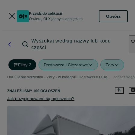
Przejdź do aplikacji
Otwórz
Otwieraj OLX jednym tapnięciem
Wyszukaj według nazwy lub kodu
części
Filtry
·
2
Dostawcze i Ciężarowe
Żory
Dla Ciebie wszystko - Żory - w kategorii Dostawcze i Ciężarowe
Zobacz Więc
ZNALEŹLIŚMY 100 OGŁOSZEŃ
Jak pozycjonowane są ogłoszenia?