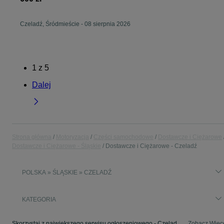
Czeladź, Śródmieście
-
08 sierpnia 2026
1
z
5
Dalej
Strona główna
Motoryzacja
Części samochodowe
Dostawcze i Ciężarowe
Dostawcze i Ciężarowe - Śląskie
Dostawcze i Ciężarowe - Czeladź
POLSKA » ŚLĄSKIE » CZELADŹ
KATEGORIA
Skorzystaj z największego serwisu ogłoszeniowego - Czeladź i okolice! - kupuj lub sprzedawaj jeszcze wygodniej w kategorii Dostawcze i Ciężarowe!
Zobacz Więc