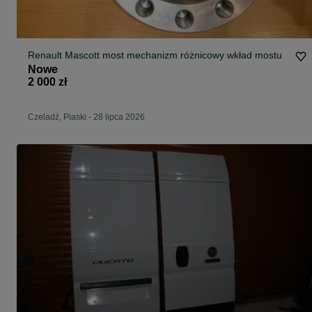
Renault Mascott most mechanizm różnicowy wkład mostu
Nowe
2 000 zł
Czeladź, Piaski
-
28 lipca 2026