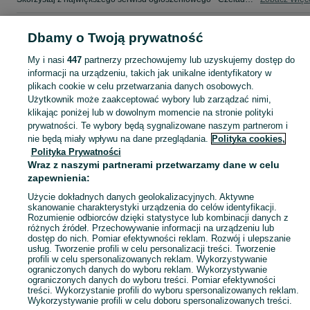
Mapa kategorii
Dbamy o Twoją prywatność
Mapa miejscowości
My i nasi
447
partnerzy przechowujemy lub uzyskujemy dostęp do
Mapa ministron
informacji na urządzeniu, takich jak unikalne identyfikatory w
plikach cookie w celu przetwarzania danych osobowych.
Popularne wyszukiwania
Użytkownik może zaakceptować wybory lub zarządzać nimi,
klikając poniżej lub w dowolnym momencie na stronie polityki
prywatności. Te wybory będą sygnalizowane naszym partnerom i
nie będą miały wpływu na dane przeglądania.
Polityka cookies,
Polityka Prywatności
Wraz z naszymi partnerami przetwarzamy dane w celu
zapewnienia:
Użycie dokładnych danych geolokalizacyjnych. Aktywne
skanowanie charakterystyki urządzenia do celów identyfikacji.
Rozumienie odbiorców dzięki statystyce lub kombinacji danych z
różnych źródeł. Przechowywanie informacji na urządzeniu lub
dostęp do nich. Pomiar efektywności reklam. Rozwój i ulepszanie
usług. Tworzenie profili w celu personalizacji treści. Tworzenie
profili w celu spersonalizowanych reklam. Wykorzystywanie
ograniczonych danych do wyboru reklam. Wykorzystywanie
ograniczonych danych do wyboru treści. Pomiar efektywności
treści. Wykorzystanie profili do wyboru spersonalizowanych reklam.
Wykorzystywanie profili w celu doboru spersonalizowanych treści.