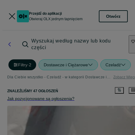
Przejdź do aplikacji
Otwórz
Otwieraj OLX jednym tapnięciem
Wyszukaj według nazwy lub kodu
części
Filtry
·
2
Dostawcze i Ciężarowe
Czeladź
Dla Ciebie wszystko - Czeladź - w kategorii Dostawcze i Ciężarowe
Zobacz Więc
ZNALEŹLIŚMY 47 OGŁOSZEŃ
Jak pozycjonowane są ogłoszenia?