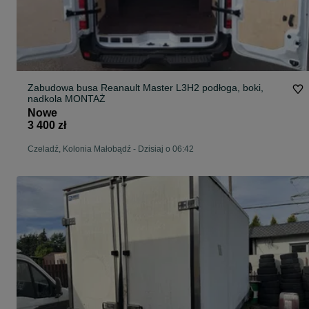
Zabudowa busa Reanault Master L3H2 podłoga, boki,
nadkola MONTAŻ
Nowe
3 400 zł
Czeladź, Kolonia Małobądź
-
Dzisiaj o 06:42