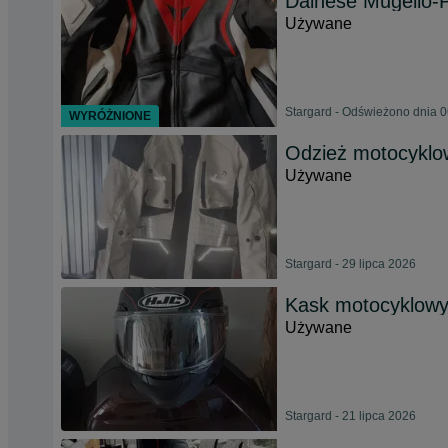
Dainese Mugello-P
Używane
Stargard - Odświeżono dnia 0
WYRÓŻNIONE
Odzież motocyklo
Używane
Stargard - 29 lipca 2026
Kask motocyklow
Używane
Stargard - 21 lipca 2026