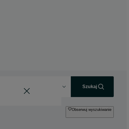
Odległość
+0 km
Szukaj
Obserwuj wyszukiwanie