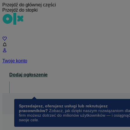
Przejdź do głównej części
Przejdź do stopki
Czat
Twoje konto
Dodaj ogłoszenie
Dla biznesu
opens in a new tab
Sprzedajesz, oferujesz usługi lub rekrutujesz
pracowników?
Zobacz, jak dzięki naszym rozwiązaniom dl
firm możesz dotrzeć do milionów użytkowników — i osiągną
swoje cele.