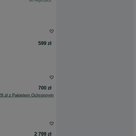
do negocjacji
599 zł
700 zł
28 zł z Pakietem Ochronnym
2 799 zł