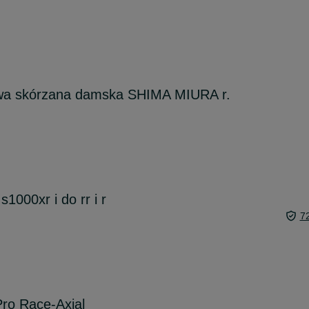
wa skórzana damska SHIMA MIURA r.
1000xr i do rr i r
7
ro Race-Axial