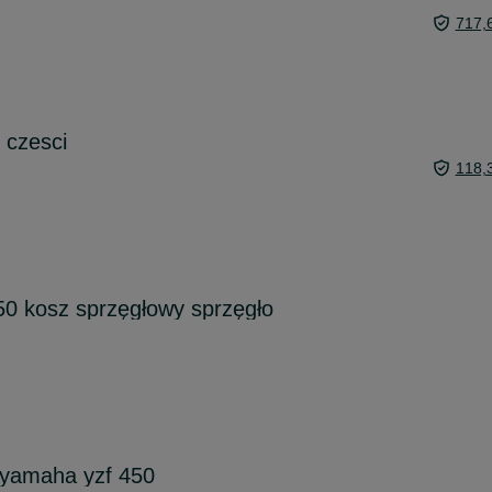
717,
 czesci
118,
0 kosz sprzęgłowy sprzęgło
 yamaha yzf 450