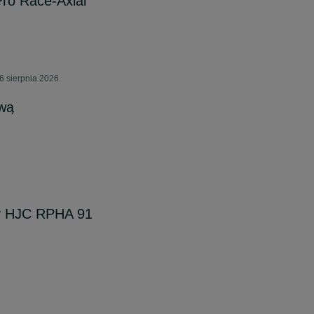
ro Race-Axial
6 sierpnia 2026
wą
y HJC RPHA 91