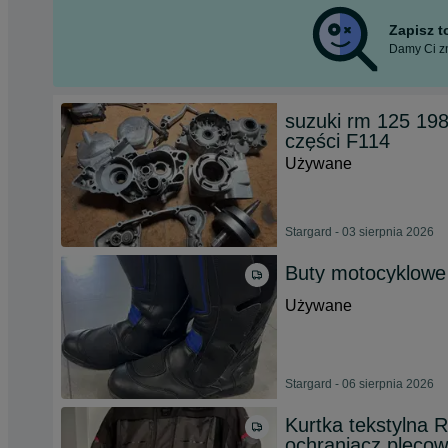
Zapisz 
Damy Ci zn
suzuki rm 125 198
części F114
Używane
Stargard - 03 sierpnia 2026
Buty motocyklowe
Używane
Stargard - 06 sierpnia 2026
Kurtka tekstyln
ochraniacz plecow