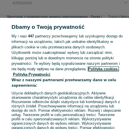
KATEGORIA
Skorzystaj z największego serwisu ogłoszeniowego - Opole i okolice! - kupuj lub sprzedawaj jeszcze wygodniej w kategorii Pozostałe!
Zobacz Więc
Dbamy o Twoją prywatność
Mapa kategorii
My i nasi
447
partnerzy przechowujemy lub uzyskujemy dostęp do
Mapa miejscowości
informacji na urządzeniu, takich jak unikalne identyfikatory w
Mapa ministron
plikach cookie w celu przetwarzania danych osobowych.
Użytkownik może zaakceptować wybory lub zarządzać nimi,
Popularne wyszukiwania
klikając poniżej lub w dowolnym momencie na stronie polityki
prywatności. Te wybory będą sygnalizowane naszym partnerom i
nie będą miały wpływu na dane przeglądania.
Polityka cookies,
Polityka Prywatności
Wraz z naszymi partnerami przetwarzamy dane w celu
zapewnienia:
Użycie dokładnych danych geolokalizacyjnych. Aktywne
skanowanie charakterystyki urządzenia do celów identyfikacji.
Rozumienie odbiorców dzięki statystyce lub kombinacji danych z
różnych źródeł. Przechowywanie informacji na urządzeniu lub
dostęp do nich. Pomiar efektywności reklam. Rozwój i ulepszanie
usług. Tworzenie profili w celu personalizacji treści. Tworzenie
profili w celu spersonalizowanych reklam. Wykorzystywanie
ograniczonych danych do wyboru reklam. Wykorzystywanie
ograniczonych danych do wyboru treści. Pomiar efektywności