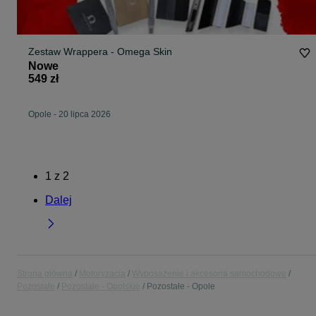
Zestaw Wrappera - Omega Skin
Nowe
549 zł
Opole
-
20 lipca 2026
1
z
2
Dalej
Strona główna
Motoryzacja
Wyposażenie i akcesoria samochodowe
Pozostałe
Pozostałe - Opolskie
Pozostałe - Opole