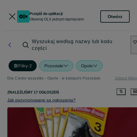
Przejdź do aplikacji
Otwórz
Otwieraj OLX jednym tapnięciem
Wyszukaj według nazwy lub kodu
części
Filtry
·
2
Pozostałe
Opole
Dla Ciebie wszystko - Opole - w kategorii Pozostałe
Zobacz Więc
ZNALEŹLIŚMY 17 OGŁOSZEŃ
Jak pozycjonowane są ogłoszenia?