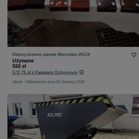
Dekory,drewno panele Mercedes W124
Używane
550 zł
572,75 zł z Pakietem Ochronnym
Opole
-
Odświeżono dnia 03 sierpnia 2026