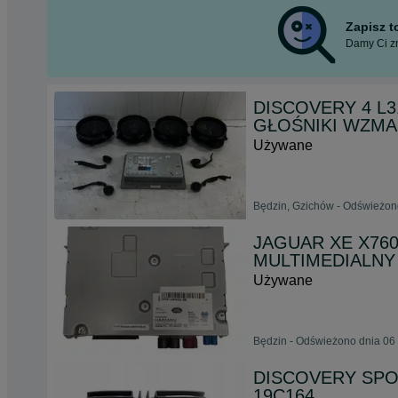
Zapisz 
Damy Ci zn
DISCOVERY 4 L
GŁOŚNIKI WZMA
Używane
Będzin, Gzichów - Odświeżono
JAGUAR XE X76
MULTIMEDIALNY
Używane
Będzin - Odświeżono dnia 06 
DISCOVERY SPO
19C164