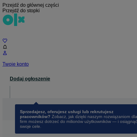
Przejdź do głównej części
Przejdź do stopki
Czat
Twoje konto
Dodaj ogłoszenie
Dla biznesu
opens in a new tab
Sprzedajesz, oferujesz usługi lub rekrutujesz
pracowników?
Zobacz, jak dzięki naszym rozwiązaniom dl
firm możesz dotrzeć do milionów użytkowników — i osiągną
swoje cele.