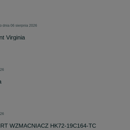
 dnia 06 sierpnia 2026
t Virginia
026
a
026
RT WZMACNIACZ HK72-19C164-TC