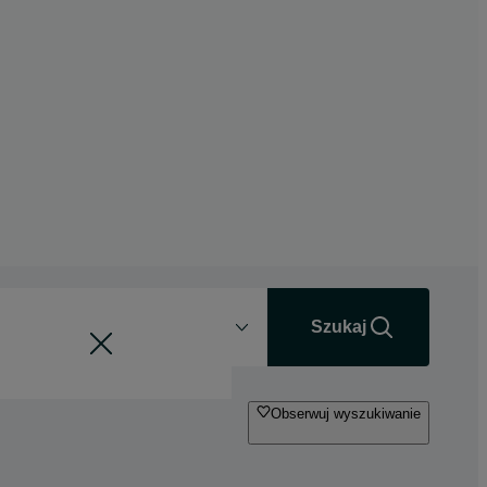
Odległość
+0 km
Szukaj
Obserwuj wyszukiwanie