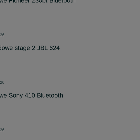
e Pioneer 230bt Bluetooth
026
dowe stage 2 JBL 624
026
e Sony 410 Bluetooth
026