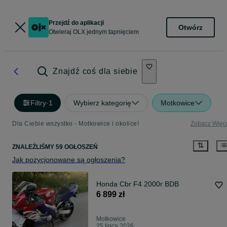
Przejdź do aplikacji
Otwórz
Otwieraj OLX jednym tapnięciem
Znajdź coś dla siebie
Filtry
·
1
Wybierz kategorię
Motkowice
Dla Ciebie wszystko - Motkowice i okolice!
Zobacz Więc
ZNALEŹLIŚMY 59 OGŁOSZEŃ
Jak pozycjonowane są ogłoszenia?
Honda Cbr F4 2000r BDB
6 899 zł
Motkowice
25 lipca 2026