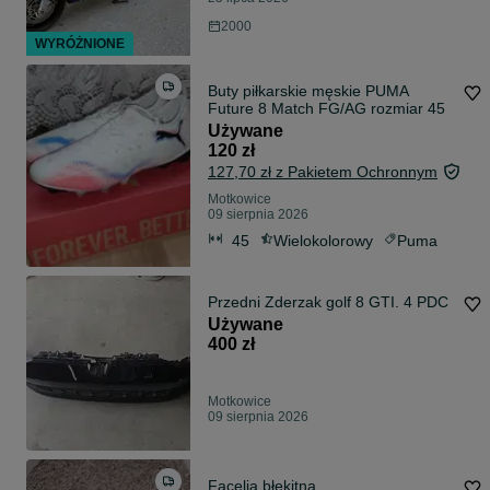
2000
WYRÓŻNIONE
Buty piłkarskie męskie PUMA
Future 8 Match FG/AG rozmiar 45
Używane
120 zł
127,70 zł z Pakietem Ochronnym
Motkowice
09 sierpnia 2026
45
Wielokolorowy
Puma
Przedni Zderzak golf 8 GTI. 4 PDC
Używane
400 zł
Motkowice
09 sierpnia 2026
Facelia błękitna