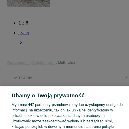
1
z
6
Dalej
Strona główna
Świętokrzyskie
Motkowice
KATEGORIA
Popularne wyszukiwania
Dbamy o Twoją prywatność
stół spawalniczy
płyty osb
pellet
My i nasi
447
partnerzy przechowujemy lub uzyskujemy dostęp do
okno z demontażu 1165x535
grzejnik c33
informacji na urządzeniu, takich jak unikalne identyfikatory w
plikach cookie w celu przetwarzania danych osobowych.
Użytkownik może zaakceptować wybory lub zarządzać nimi,
Skorzystaj z największego serwisu ogłoszeniowego - Motkowice i okolice! Kupuj to, czego pragniesz i sprzedawaj to, czego już nie potrzebujesz!
Zobacz Więc
klikając poniżej lub w dowolnym momencie na stronie polityki