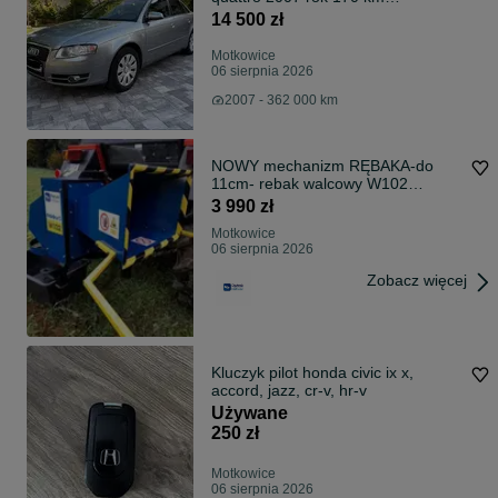
bezwypadkowy
14 500 zł
Motkowice
06 sierpnia 2026
2007 - 362 000 km
NOWY mechanizm RĘBAKA-do
11cm- rebak walcowy W102
rozdrabniacz rembak
3 990 zł
Motkowice
06 sierpnia 2026
Zobacz więcej
Kluczyk pilot honda civic ix x,
accord, jazz, cr-v, hr-v
Używane
250 zł
Motkowice
06 sierpnia 2026