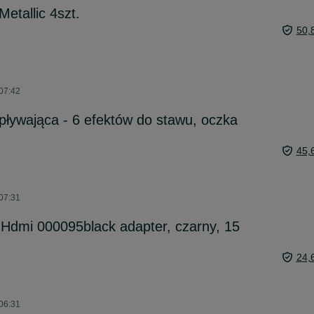
Metallic 4szt.
50,
07:42
pływająca - 6 efektów do stawu, oczka
45,
07:31
t Hdmi 000095black adapter, czarny, 15
24,
06:31