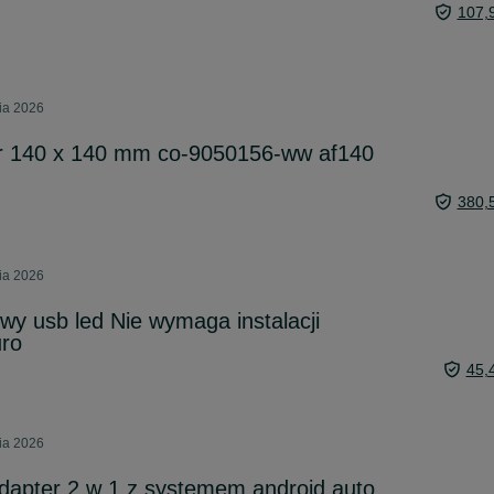
107,
ia 2026
ir 140 x 140 mm co-9050156-ww af140
380,
ia 2026
wy usb led Nie wymaga instalacji
uro
45,
ia 2026
apter 2 w 1 z systemem android auto