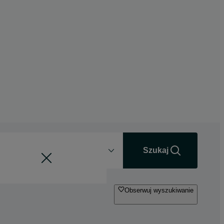
Odległość
+0 km
Szukaj
Obserwuj wyszukiwanie