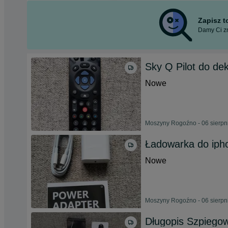
Zapisz 
Damy Ci zn
Sky Q Pilot do de
Nowe
Moszyny Rogoźno - 06 sierpn
Ładowarka do iph
Nowe
Moszyny Rogoźno - 06 sierpn
Długopis Szpiego