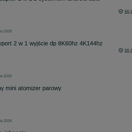
55,
ia 2026
ayport 2 w 1 wyjście dp 8K60hz 4K144hz
55,
ia 2026
ny mini atomizer parowy
ia 2026