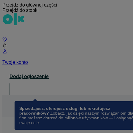
Przejdź do głównej części
Przejdź do stopki
Czat
Twoje konto
Dodaj ogłoszenie
Dla biznesu
opens in a new tab
Sprzedajesz, oferujesz usługi lub rekrutujesz
pracowników?
Zobacz, jak dzięki naszym rozwiązaniom dl
firm możesz dotrzeć do milionów użytkowników — i osiągną
swoje cele.