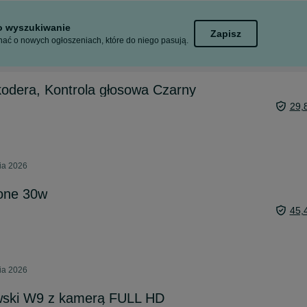
to wyszukiwanie
Zapisz
ać o nowych ogłoszeniach, które do niego pasują.
kodera, Kontrola głosowa Czarny
29,
ia 2026
one 30w
45,
ia 2026
wski W9 z kamerą FULL HD