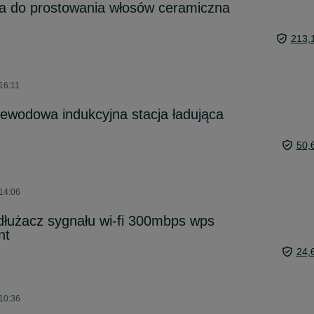
ka do prostowania włosów ceramiczna
213,
16:11
ewodowa indukcyjna stacja ładująca
50,
14:06
łużacz sygnału wi-fi 300mbps wps
nt
24,
10:36