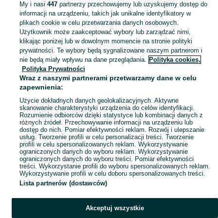
saletzrak
My i nasi
447
partnerzy przechowujemy lub uzyskujemy dostęp do
informacji na urządzeniu, takich jak unikalne identyfikatory w
plikach cookie w celu przetwarzania danych osobowych.
Skorzystaj z największego serwisu ogłoszeniowego - Mórkowo i okolice! Kupuj to, czego pragniesz i sprzedawaj to, czego już nie potrzebujesz!
Zobacz Więc
Użytkownik może zaakceptować wybory lub zarządzać nimi,
klikając poniżej lub w dowolnym momencie na stronie polityki
prywatności. Te wybory będą sygnalizowane naszym partnerom i
Mapa kategorii
nie będą miały wpływu na dane przeglądania.
Polityka cookies,
Mapa miejscowości
Polityka Prywatności
Wraz z naszymi partnerami przetwarzamy dane w celu
Mapa ministron
zapewnienia:
Popularne wyszukiwania
Użycie dokładnych danych geolokalizacyjnych. Aktywne
skanowanie charakterystyki urządzenia do celów identyfikacji.
Rozumienie odbiorców dzięki statystyce lub kombinacji danych z
różnych źródeł. Przechowywanie informacji na urządzeniu lub
dostęp do nich. Pomiar efektywności reklam. Rozwój i ulepszanie
usług. Tworzenie profili w celu personalizacji treści. Tworzenie
profili w celu spersonalizowanych reklam. Wykorzystywanie
ograniczonych danych do wyboru reklam. Wykorzystywanie
ograniczonych danych do wyboru treści. Pomiar efektywności
treści. Wykorzystanie profili do wyboru spersonalizowanych reklam.
Wykorzystywanie profili w celu doboru spersonalizowanych treści.
Lista partnerów (dostawców)
Akceptuj wszystkie