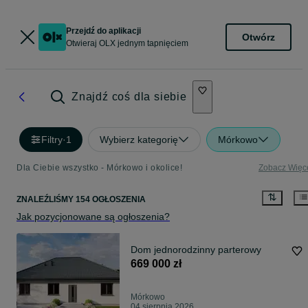
Przejdź do aplikacji
Otwórz
Otwieraj OLX jednym tapnięciem
Znajdź coś dla siebie
Filtry
·
1
Wybierz kategorię
Mórkowo
Dla Ciebie wszystko - Mórkowo i okolice!
Zobacz Więc
ZNALEŹLIŚMY 154 OGŁOSZENIA
Jak pozycjonowane są ogłoszenia?
Dom jednorodzinny parterowy
669 000 zł
Mórkowo
04 sierpnia 2026