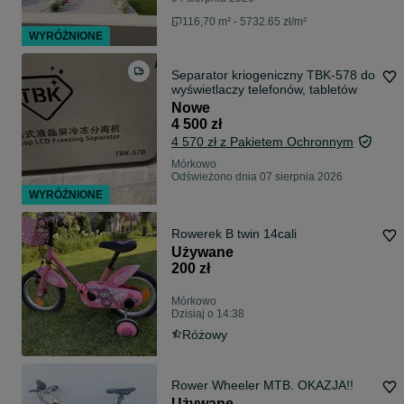
116,70 m² - 5732.65 zł/m²
WYRÓŻNIONE
Separator kriogeniczny TBK-578 do
wyświetlaczy telefonów, tabletów
Nowe
4 500 zł
4 570 zł z Pakietem Ochronnym
Mórkowo
Odświeżono dnia 07 sierpnia 2026
WYRÓŻNIONE
Rowerek B twin 14cali
Używane
200 zł
Mórkowo
Dzisiaj o 14:38
Różowy
Rower Wheeler MTB. OKAZJA!!
Używane