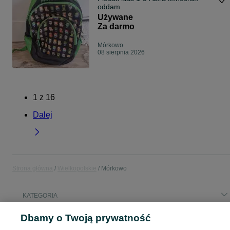
oddam
Używane
Za darmo
Mórkowo
08 sierpnia 2026
1
z
16
Dalej
Strona główna
Wielkopolskie
Mórkowo
KATEGORIA
Dbamy o Twoją prywatność
Popularne wyszukiwania