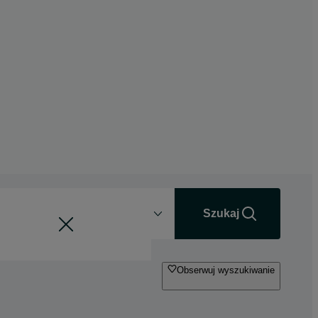
Odległość
+0 km
Szukaj
Obserwuj wyszukiwanie