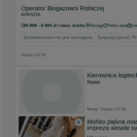
Operator Biogazowni Rolniczej
MARSZAL
4 806 - 8 000 zł / mies. brutto
Morąg
Pełny etat
Um
Doświadczenie nie jest wymagane
Dyspozycyjność: P
Dzisiaj o 07:36
Kierownica logitec
Nowe
Morąg - Dzisiaj o 07:36
Mohito piękna ma
impreza wesele sy