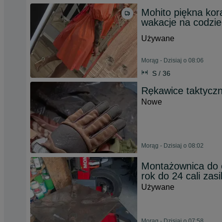
Mohito piękna kor
wakacje na codzi
Używane
Morąg - Dzisiaj o 08:06
S / 36
Rękawice taktycz
Nowe
Morąg - Dzisiaj o 08:02
Montażownica do 
rok do 24 cali za
Używane
Morąg - Dzisiaj o 07:58