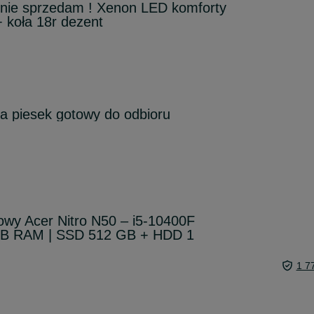
nie sprzedam ! Xenon LED komforty
+ koła 18r dezent
ia piesek gotowy do odbioru
wy Acer Nitro N50 – i5-10400F
 GB RAM | SSD 512 GB + HDD 1
1 7