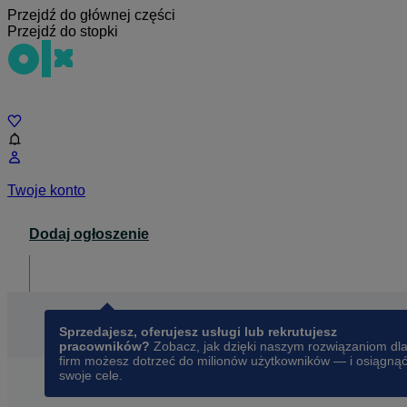
Przejdź do głównej części
Przejdź do stopki
Czat
Twoje konto
Dodaj ogłoszenie
Dla biznesu
opens in a new tab
Sprzedajesz, oferujesz usługi lub rekrutujesz
pracowników?
Zobacz, jak dzięki naszym rozwiązaniom dl
firm możesz dotrzeć do milionów użytkowników — i osiągną
swoje cele.