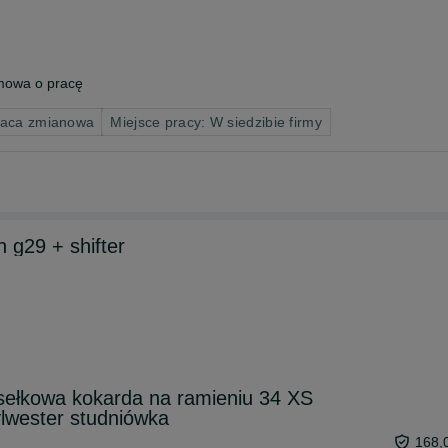
owa o pracę
raca zmianowa
Miejsce pracy: W siedzibie firmy
h g29 + shifter
sełkowa kokarda na ramieniu 34 XS
lwester studniówka
168,