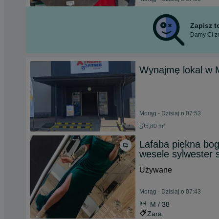
Zapisz 
Damy Ci zn
Wynajmę lokal w 
Morąg - Dzisiaj o 07:53
5,80 m²
Lafaba piękna bog
wesele sylwester 
Używane
Morąg - Dzisiaj o 07:43
M / 38
Zara