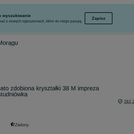
to wyszukiwanie
Zapisz
ać o nowych ogłoszeniach, które do niego pasują.
Morągu
ato zdobiona kryształki 38 M impreza
studniówka
261,
Zielony