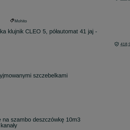
Mohito
ka klujnik CLEO 5, półautomat 41 jaj -
418,
 wyjmowanymi szczebelkami
we na szambo deszczówkę 10m3
 kanały