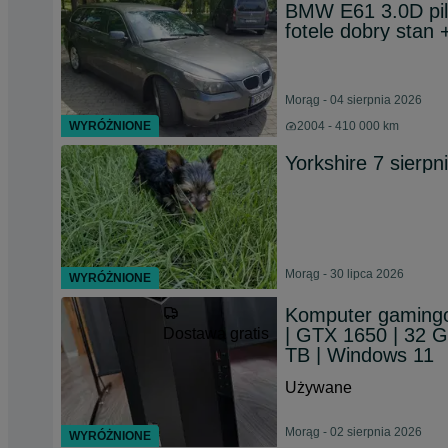
BMW E61 3.0D pil
fotele dobry stan 
Morąg - 04 sierpnia 2026
WYRÓŻNIONE
2004 - 410 000 km
Yorkshire 7 sierpn
Morąg - 30 lipca 2026
WYRÓŻNIONE
Komputer gamingo
| GTX 1650 | 32
Dostawa gratis
TB | Windows 11
Używane
Morąg - 02 sierpnia 2026
WYRÓŻNIONE