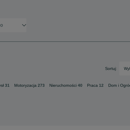
Sortuj:
Wyb
sł
31
Motoryzacja
273
Nieruchomości
40
Praca
12
Dom i Ogró