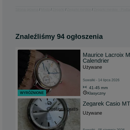
Strona główna
Moda
Zegarki
Zegarki męskie
Zegarki męskie - Podla
Znaleźliśmy 94 ogłoszenia
Maurice Lacroix M
Calendrier
Używane
Suwałki - 14 lipca 2026
41-45 mm
WYRÓŻNIONE
Klasyczny
Zegarek Casio M
Dostawa gratis
Używane