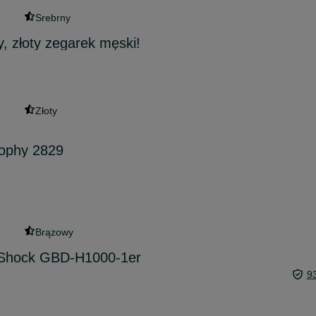
Srebrny
, złoty zegarek męski!
Złoty
ophy 2829
Brązowy
-Shock GBD-H1000-1er
9