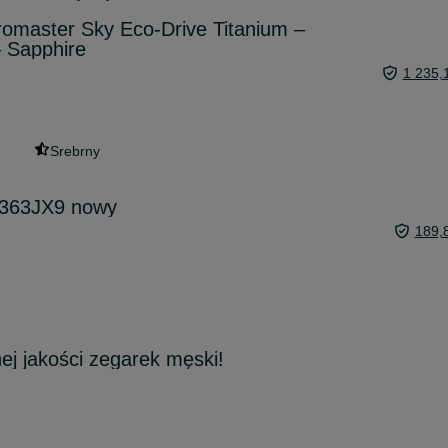
romaster Sky Eco-Drive Titanium –
– Sapphire
1 235,
Srebrny
T363JX9 nowy
189,
ej jakości zegarek męski!