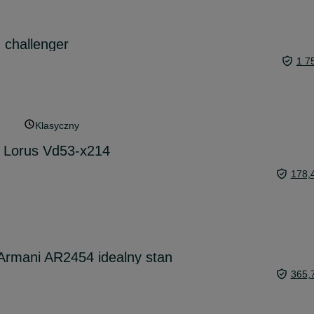
 challenger
1 7
Klasyczny
k Lorus Vd53-x214
178,
Armani AR2454 idealny stan
365,