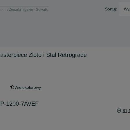
Sortuj:
Wyb
skie
Zegarki męskie - Suwałki
asterpiece Zloto i Stal Retrograde
Wielokolorowy
TP-1200-7AVEF
81,