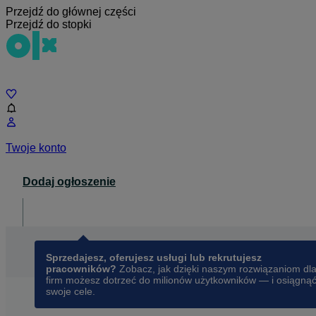
Przejdź do głównej części
Przejdź do stopki
Czat
Twoje konto
Dodaj ogłoszenie
Dla biznesu
opens in a new tab
Sprzedajesz, oferujesz usługi lub rekrutujesz
pracowników?
Zobacz, jak dzięki naszym rozwiązaniom dl
firm możesz dotrzeć do milionów użytkowników — i osiągną
swoje cele.