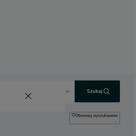
Odległość
+0 km
Szukaj
Obserwuj wyszukiwanie