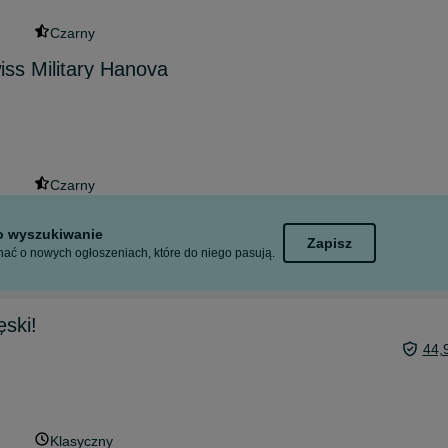
Czarny
ss Military Hanova
Czarny
to wyszukiwanie
Zapisz
ać o nowych ogłoszeniach, które do niego pasują.
ski!
44,
Klasyczny