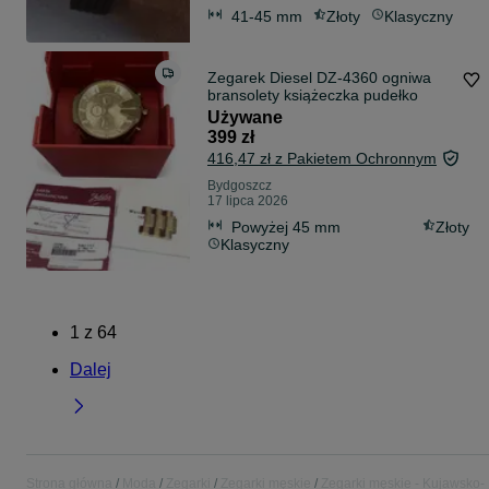
41-45 mm
Złoty
Klasyczny
Zegarek Diesel DZ-4360 ogniwa
bransolety książeczka pudełko
Używane
399 zł
416,47 zł z Pakietem Ochronnym
Bydgoszcz
17 lipca 2026
Powyżej 45 mm
Złoty
Klasyczny
1
z
64
Dalej
Strona główna
Moda
Zegarki
Zegarki męskie
Zegarki męskie - Kujawsko-