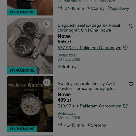
Odświeżono dnia 08 sierpnia 2026
37-40 mm
Czarny
Sportowy
WYRÓŻNIONE
Elegancki zestaw zegarek Fossil
chronograf, On i Ona, nowe
Nowe
555 zł
577,93 zł z Pakietem Ochronnym
Bydgoszcz
30 lipca 2026
Srebrny
WYRÓŻNIONE
Świetny zegarek lotniczy Avi-8
Hawker Hurricane, nowy, pilot
Nowe
499 zł
519,97 zł z Pakietem Ochronnym
Bydgoszcz
30 lipca 2026
41-45 mm
Srebrny
WYRÓŻNIONE