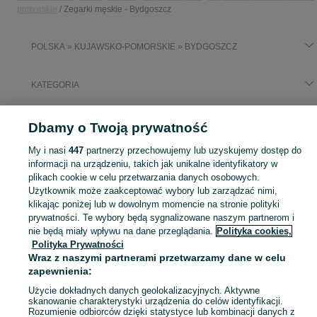
pomorskie
Zegarki męskie - Bydgoszcz
POLSKA » KUJAWSKO-POMORSKIE » BYDGOSZCZ
KATEGORIA
Popularne wyszukiwania
Dbamy o Twoją prywatność
zegarki męskie
davosa
My i nasi
447
partnerzy przechowujemy lub uzyskujemy dostęp do
informacji na urządzeniu, takich jak unikalne identyfikatory w
Zobacz Więc
plikach cookie w celu przetwarzania danych osobowych.
Szeroki wybór zegarków męskich Bydgoszcz ▶️ klasyczne, sportowe i nurkowe ✅ Nowe i używane w atrakcyjnych cenach ✌ Przeglądaj ogłoszenia na OLX.pl!
Użytkownik może zaakceptować wybory lub zarządzać nimi,
klikając poniżej lub w dowolnym momencie na stronie polityki
Mapa kategorii
prywatności. Te wybory będą sygnalizowane naszym partnerom i
nie będą miały wpływu na dane przeglądania.
Polityka cookies,
Mapa miejscowości
Polityka Prywatności
Mapa ministron
Wraz z naszymi partnerami przetwarzamy dane w celu
Popularne wyszukiwania
zapewnienia:
Użycie dokładnych danych geolokalizacyjnych. Aktywne
skanowanie charakterystyki urządzenia do celów identyfikacji.
Rozumienie odbiorców dzięki statystyce lub kombinacji danych z