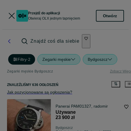
Przejdź do aplikacji
Otwórz
Otwieraj OLX jednym tapnięciem
Znajdź coś dla siebie
Filtry
·
2
Zegarki męskie
Bydgoszcz
Zegarki męskie Bydgoszcz
Zobacz Więc
ZNALEŹLIŚMY 636 OGŁOSZEŃ
Jak pozycjonowane są ogłoszenia?
Panerai PAM01327, radomir
Używane
23 900 zł
Bydgoszcz