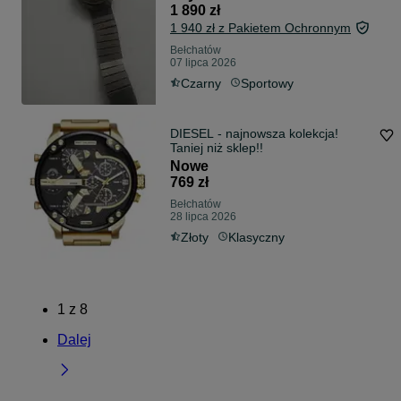
1 890 zł
1 940 zł z Pakietem Ochronnym
Bełchatów
07 lipca 2026
Czarny
Sportowy
DIESEL - najnowsza kolekcja!
Taniej niż sklep!!
Nowe
769 zł
Bełchatów
28 lipca 2026
Złoty
Klasyczny
1
z
8
Dalej