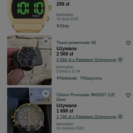
299 zł
Bełchatów
30 lipca 2026
Złoty
Tissot powermatic 80
Używane
2 500 zł
2 550 zł z Pakietem Ochronnym
Bełchatów
Dzisiaj o 11:54
Niebieski
Klasyczny
Citizen Promaster BN2037-11E
Diver
Używane
1 690 zł
1 740 zł z Pakietem Ochronnym
Bełchatów
03 sierpnia 2026