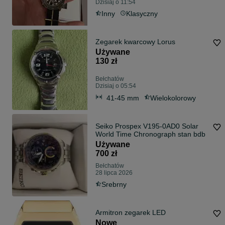
Dzisiaj o 11:54
Inny
Klasyczny
Zegarek kwarcowy Lorus
Używane
130 zł
Bełchatów
Dzisiaj o 05:54
41-45 mm
Wielokolorowy
Seiko Prospex V195-0AD0 Solar
World Time Chronograph stan bdb
Używane
700 zł
Bełchatów
28 lipca 2026
Srebrny
Armitron zegarek LED
Nowe