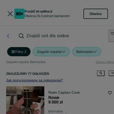
Przejdź do aplikacji
Otwórz
Otwieraj OLX jednym tapnięciem
Znajdź coś dla siebie
Filtry
·
2
Zegarki męskie
Bełchatów
Zegarki męskie Bełchatów
Zobacz Więc
ZNALEŹLIŚMY 77 OGŁOSZEŃ
Jak pozycjonowane są ogłoszenia?
Rado Capitan Cook
Nowe
9 000 zł
Bełchatów