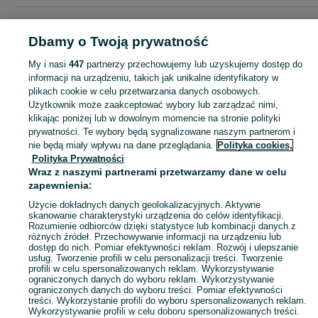
Strona główna
Moda
Zegarki
Zegarki męskie
Zegarki męskie - Łódzkie
Zegarki męskie - Bełchatów
Dbamy o Twoją prywatność
My i nasi
447
partnerzy przechowujemy lub uzyskujemy dostęp do
KATEGORIA
informacji na urządzeniu, takich jak unikalne identyfikatory w
plikach cookie w celu przetwarzania danych osobowych.
Użytkownik może zaakceptować wybory lub zarządzać nimi,
Zobacz Więc
Szeroki wybór zegarków męskich Bełchatów ▶️ klasyczne, sportowe i nurkowe ✅ Nowe i używane w atrakcyjnych cenach ✌ Przeglądaj ogłoszenia na OLX.pl!
klikając poniżej lub w dowolnym momencie na stronie polityki
prywatności. Te wybory będą sygnalizowane naszym partnerom i
nie będą miały wpływu na dane przeglądania.
Polityka cookies,
Mapa kategorii
Polityka Prywatności
Mapa miejscowości
Wraz z naszymi partnerami przetwarzamy dane w celu
zapewnienia:
Mapa ministron
Popularne wyszukiwania
Użycie dokładnych danych geolokalizacyjnych. Aktywne
skanowanie charakterystyki urządzenia do celów identyfikacji.
Rozumienie odbiorców dzięki statystyce lub kombinacji danych z
różnych źródeł. Przechowywanie informacji na urządzeniu lub
dostęp do nich. Pomiar efektywności reklam. Rozwój i ulepszanie
usług. Tworzenie profili w celu personalizacji treści. Tworzenie
profili w celu spersonalizowanych reklam. Wykorzystywanie
ograniczonych danych do wyboru reklam. Wykorzystywanie
ograniczonych danych do wyboru treści. Pomiar efektywności
treści. Wykorzystanie profili do wyboru spersonalizowanych reklam.
Wykorzystywanie profili w celu doboru spersonalizowanych treści.