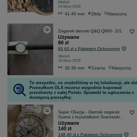
Wieluń
14 lipca 2026
41-45 mm
Złoty
Klasyczny
Zegarek damski Q&Q Q850- 101
Używane
60 zł
65,60 zł z Pakietem Ochronnym
Wieluń
16 lipca 2026
30-36 mm
Czarny
Klasyczny
To wszystko, co znaleźliśmy w tej lokalizacji, ale dz
Przesyłkom OLX możesz wygodnie kupować
przedmioty z całej Polski. Sprawdź te ogłoszenia z
dostępną przesyłką:
Super Okazja - Damski zegarek
Guess z kryształkami Svarowski
oraz tarczą z masy perłowej
Używane
140 zł
148,40 zł z Pakietem Ochronnym