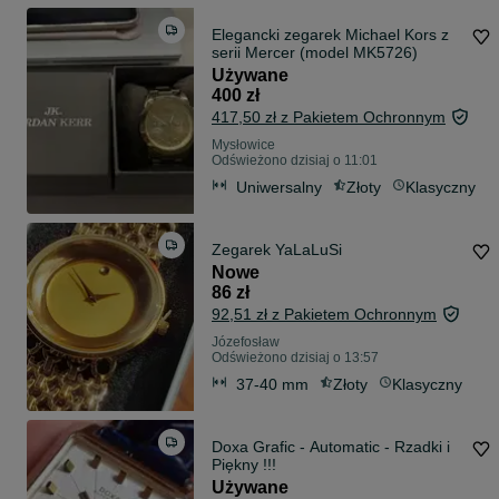
Elegancki zegarek Michael Kors z
serii Mercer (model MK5726)
Używane
400 zł
417,50 zł z Pakietem Ochronnym
Mysłowice
Odświeżono dzisiaj o 11:01
Uniwersalny
Złoty
Klasyczny
Zegarek YaLaLuSi
Nowe
86 zł
92,51 zł z Pakietem Ochronnym
Józefosław
Odświeżono dzisiaj o 13:57
37-40 mm
Złoty
Klasyczny
Doxa Grafic - Automatic - Rzadki i
Piękny !!!
Używane