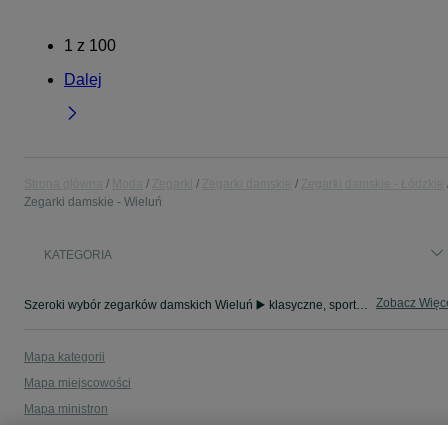
1
z
100
Dalej
Strona główna
Moda
Zegarki
Zegarki damskie
Zegarki damskie - Łódzkie
Zegarki damskie - Wieluń
KATEGORIA
Zobacz Więc
Szeroki wybór zegarków damskich Wieluń ▶️ klasyczne, sportowe, złote i srebrne ✅ Nowe i używane w atrakcyjnych cenach ✌ Sprawdź oferty na OLX.pl!
Mapa kategorii
Mapa miejscowości
Mapa ministron
Popularne wyszukiwania