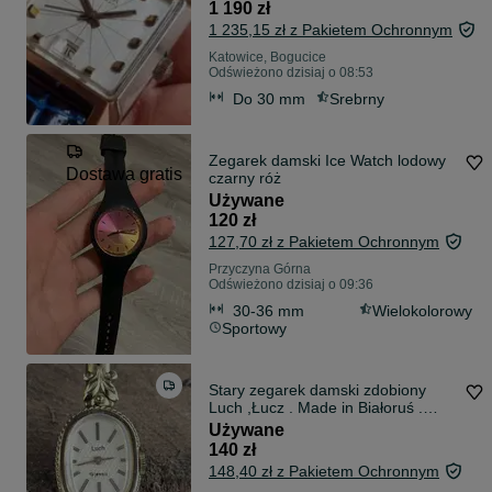
1 190 zł
1 235,15 zł z Pakietem Ochronnym
Katowice, Bogucice
Odświeżono dzisiaj o 08:53
Do 30 mm
Srebrny
Zegarek damski Ice Watch lodowy
Dostawa gratis
czarny róż
Używane
120 zł
127,70 zł z Pakietem Ochronnym
Przyczyna Górna
Odświeżono dzisiaj o 09:36
30-36 mm
Wielokolorowy
Sportowy
Stary zegarek damski zdobiony
Luch ,Łucz . Made in Białoruś .
Vintage
Używane
140 zł
148,40 zł z Pakietem Ochronnym