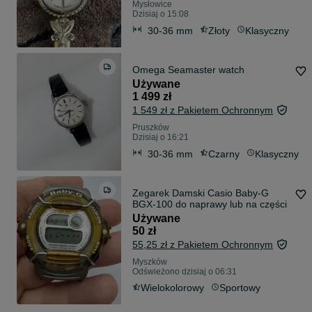
Mysłowice
Dzisiaj o 15:08
30-36 mm
Złoty
Klasyczny
Omega Seamaster watch
Używane
1 499 zł
1 549 zł z Pakietem Ochronnym
Pruszków
Dzisiaj o 16:21
30-36 mm
Czarny
Klasyczny
Zegarek Damski Casio Baby-G
BGX-100 do naprawy lub na części
Używane
50 zł
55,25 zł z Pakietem Ochronnym
Myszków
Odświeżono dzisiaj o 06:31
Wielokolorowy
Sportowy