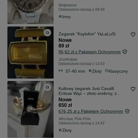
Wojkowice
Odświeżono dzisiaj o 09:49
Inny
Zegarek "Ksylofon" YaLaLuSi
Nowe
89 zł
95,62 zł z Pakietem Ochronnym
Józefosław
Odświeżono dzisiaj o 14:53
37-40 mm
Złoty
Klasyczny
Kultowy zegarek Just Cavalli
Eclisse Wąż – złoto-srebrny, z
metką
Nowe
650 zł
676,25 zł z Pakietem Ochronnym
Wrocław, Psie Pole
Odświeżono dzisiaj o 14:42
Złoty