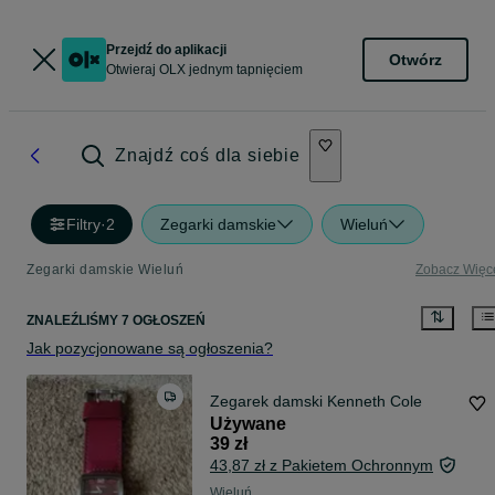
Przejdź do aplikacji
Otwórz
Otwieraj OLX jednym tapnięciem
Znajdź coś dla siebie
Filtry
·
2
Zegarki damskie
Wieluń
Zegarki damskie Wieluń
Zobacz Więc
ZNALEŹLIŚMY 7 OGŁOSZEŃ
Jak pozycjonowane są ogłoszenia?
Zegarek damski Kenneth Cole
Używane
39 zł
43,87 zł z Pakietem Ochronnym
Wieluń