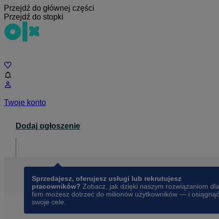
Przejdź do głównej części
Przejdź do stopki
Czat
Twoje konto
Dodaj ogłoszenie
Dla biznesu
opens in a new tab
Sprzedajesz, oferujesz usługi lub rekrutujesz
pracowników?
Zobacz, jak dzięki naszym rozwiązaniom dl
firm możesz dotrzeć do milionów użytkowników — i osiągną
swoje cele.