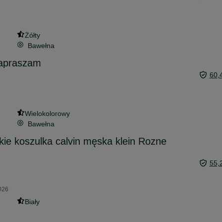
Żółty
Bawełna
zapraszam
60,
Wielokolorowy
Bawełna
skie koszulka calvin męska klein Rozne
55,
026
Biały