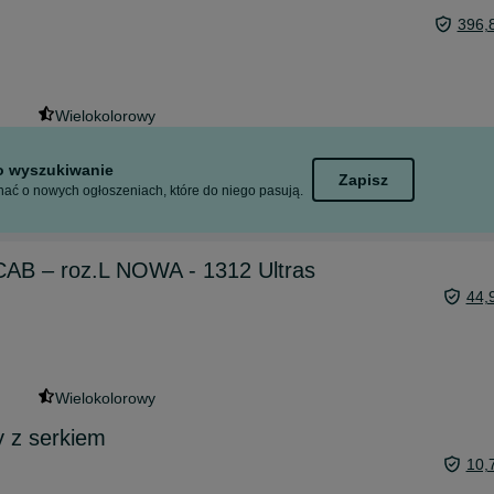
396,
Wielokolorowy
to wyszukiwanie
Zapisz
ać o nowych ogłoszeniach, które do niego pasują.
ACAB – roz.L NOWA - 1312 Ultras
44,
Wielokolorowy
ny z serkiem
10,