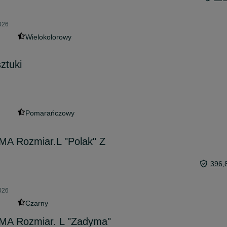
026
Wielokolorowy
ztuki
Pomarańczowy
A Rozmiar.L "Polak" Z
396,
026
Czarny
MA Rozmiar. L "Zadyma"