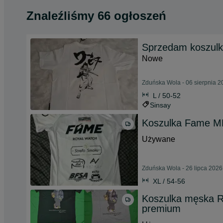
Znaleźliśmy 66 ogłoszeń
Sprzedam koszulk
Nowe
Zduńska Wola - 06 sierpnia 2
L / 50-52
Sinsay
Koszulka Fame M
Używane
Zduńska Wola - 26 lipca 2026
XL / 54-56
Koszulka męska Ra
premium