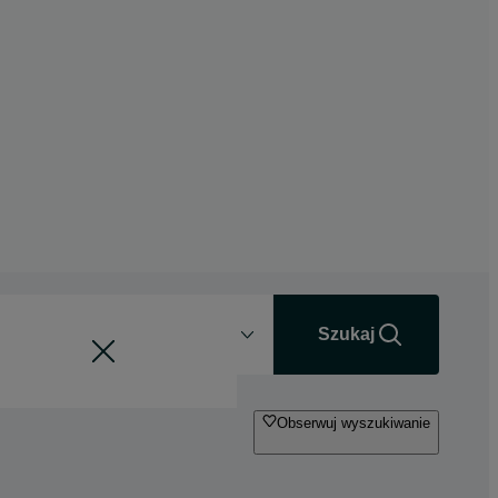
Odległość
+0 km
Szukaj
Obserwuj wyszukiwanie