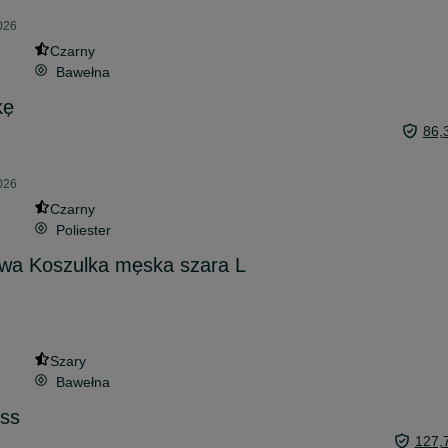
026
Czarny
Bawełna
kę
86,
026
Czarny
Poliester
owa Koszulka męska szara L
Szary
Bawełna
ss
127,