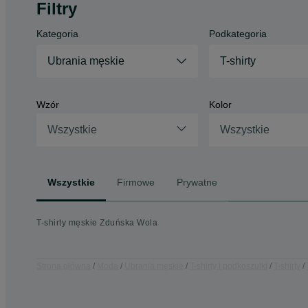
Filtry
Kategoria
Podkategoria
Ubrania męskie
T-shirty
Wzór
Kolor
Wszystkie
Wszystkie
Wszystkie
Firmowe
Prywatne
T-shirty męskie Zduńska Wola
Strona główna
Moda
Ubrania męskie
T-shirty i podkoszulki
T-shirty