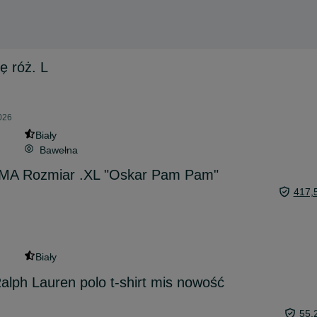
ę róż. L
026
Biały
Bawełna
MA Rozmiar .XL "Oskar Pam Pam"
417,
Biały
lph Lauren polo t-shirt mis nowość
55,