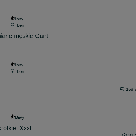
Inny
Len
niane męskie Gant
Inny
Len
158,
Biały
rótkie. XxxL
32,