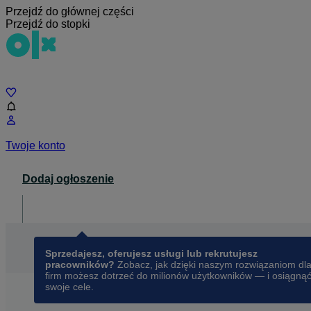
Przejdź do głównej części
Przejdź do stopki
Czat
Twoje konto
Dodaj ogłoszenie
Dla biznesu
opens in a new tab
Sprzedajesz, oferujesz usługi lub rekrutujesz
pracowników?
Zobacz, jak dzięki naszym rozwiązaniom dl
firm możesz dotrzeć do milionów użytkowników — i osiągną
swoje cele.