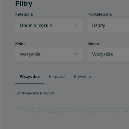
Filtry
Kategoria
Podkategoria
Ubrania męskie
Szorty
Kolor
Marka
Wszystkie
Wszystkie
Wszystkie
Firmowe
Prywatne
Szorty męskie Przemyśl
Strona główna
Moda
Ubrania męskie
Szorty
Szorty - Podkarpackie