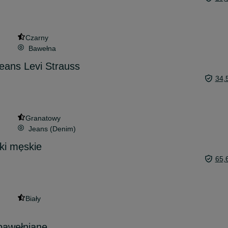
Czarny
Bawełna
eans Levi Strauss
34,
Granatowy
Jeans (Denim)
ki męskie
65,
Biały
bawełniane