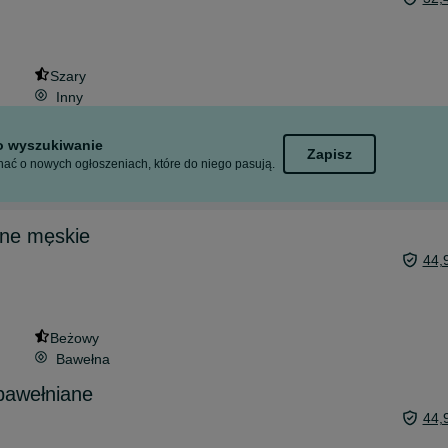
Szary
Inny
to wyszukiwanie
Zapisz
ać o nowych ogłoszeniach, które do niego pasują.
ane męskie
44,
Beżowy
Bawełna
bawełniane
44,