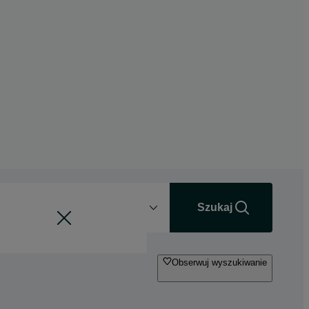
Odległość
+0 km
Szukaj
Obserwuj wyszukiwanie