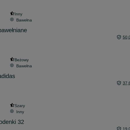
Inny
Bawełna
bawełniane
50,
Beżowy
Bawełna
adidas
37,
Szary
Inny
odenki 32
19,