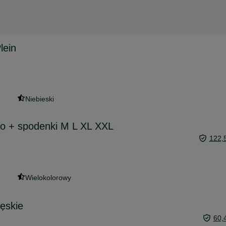
lein
Niebieski
lo + spodenki M L XL XXL
122,
Wielokolorowy
ęskie
60,