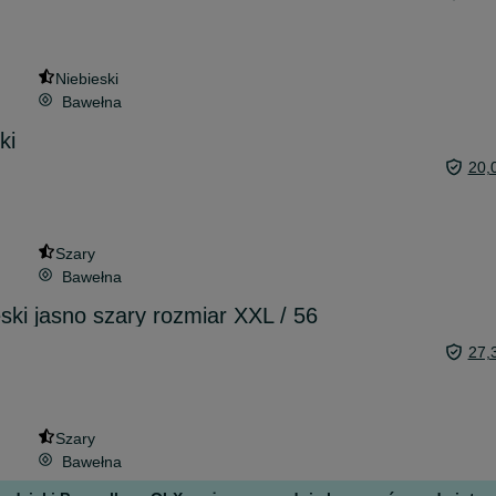
Niebieski
Bawełna
ki
20,
Szary
Bawełna
ki jasno szary rozmiar XXL / 56
27,
Szary
Bawełna