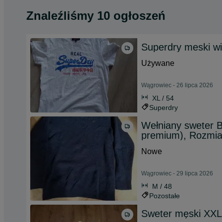
Znaleźliśmy 10 ogłoszeń
Superdry meski w
Używane
Wągrowiec - 26 lipca 2026
XL / 54
Superdry
Wełniany sweter 
premium), Rozmia
Nowe
Wągrowiec - 29 lipca 2026
M / 48
Pozostałe
Sweter męski XXL