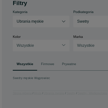
Filtry
Kategoria
Podkategoria
Ubrania męskie
Swetry
Kolor
Marka
Wszystkie
Wszystkie
Wszystkie
Firmowe
Prywatne
Swetry męskie Wągrowiec
Strona główna
Moda
Ubrania męskie
Swetry
Swetry - Wielkopolskie