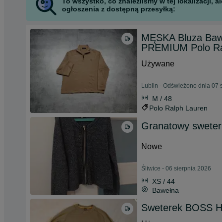
To wszystko, co znaleźliśmy w tej lokalizacji,
ogłoszenia z dostępną przesyłką:
MĘSKA Bluza Baw
PREMIUM Polo Ra
Używane
Lublin - Odświeżono dnia 07 
M / 48
Polo Ralph Lauren
Granatowy sweter
Nowe
Śliwice - 06 sierpnia 2026
XS / 44
Bawełna
Sweterek BOSS H