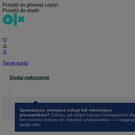
Przejdź do głównej części
Przejdź do stopki
Czat
Twoje konto
Dodaj ogłoszenie
Dla biznesu
opens in a new tab
Sprzedajesz, oferujesz usługi lub rekrutujesz
pracowników?
Zobacz, jak dzięki naszym rozwiązaniom dl
firm możesz dotrzeć do milionów użytkowników — i osiągną
swoje cele.