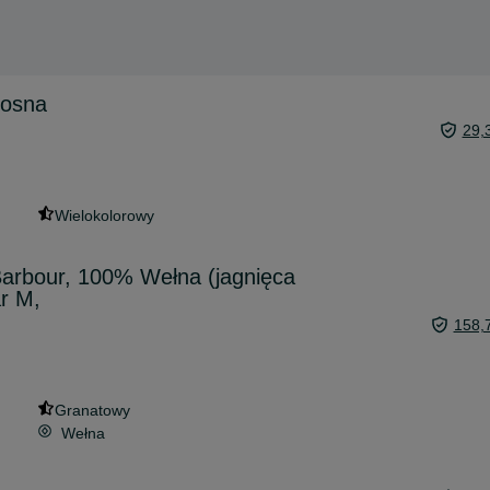
iosna
29,
Wielokolorowy
Barbour, 100% Wełna (jagnięca
r M,
158,
Granatowy
Wełna