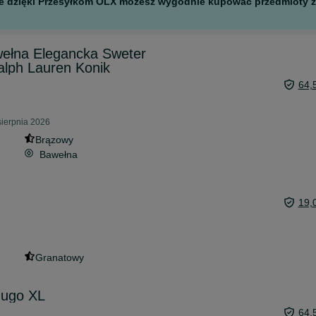
 ale dzięki Przesyłkom OLX możesz wygodnie kupować przedmioty z 
ełna Elegancka Sweter
lph Lauren Konik
64,
sierpnia 2026
Brązowy
Bawełna
19,
Granatowy
ugo XL
64,