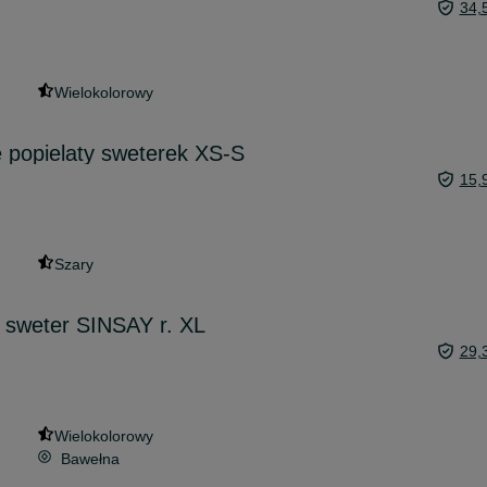
34,
Wielokolorowy
 popielaty sweterek XS-S
15,
Szary
 sweter SINSAY r. XL
29,
Wielokolorowy
Bawełna