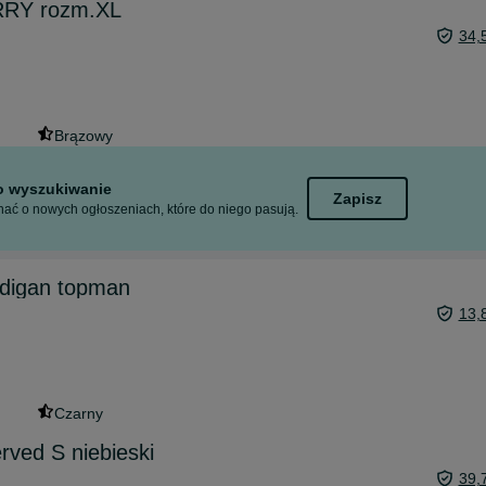
RRY rozm.XL
34,
Brązowy
to wyszukiwanie
Zapisz
ać o nowych ogłoszeniach, które do niego pasują.
rdigan topman
13,
Czarny
rved S niebieski
39,