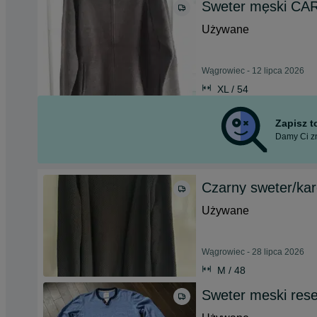
Sweter męski CA
Używane
Wągrowiec - 12 lipca 2026
XL / 54
Zapisz 
Damy Ci zn
Czarny sweter/ka
Używane
Wągrowiec - 28 lipca 2026
M / 48
Sweter meski rese