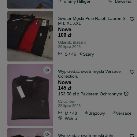
Tommy Hilfiger
Bawełna
Sweter Męski Polo Ralph Lauren S
M L XL XXL
Nowe
100 zł
Gdańsk, Brzeźno
29 lipca 2026
S / 46
Szary
Wyprzedaż swetr męski Versace
Collection.
Nowe
145 zł
153,58 zł z Pakietem Ochronnym
Człuchów
28 lipca 2026
M / 48
Brązowy
Versace
Wełna
Wyprzedaż swetr męski John