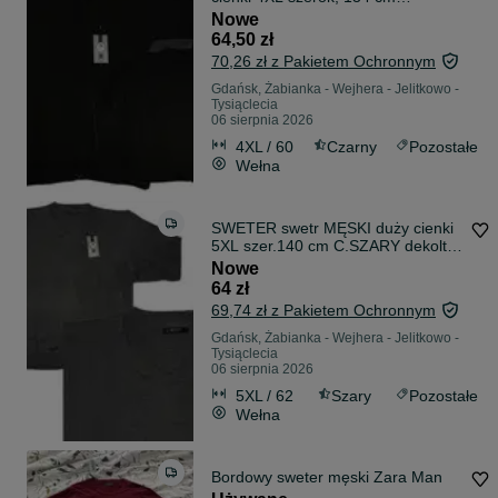
CZARNY z zamkiem
Nowe
64,50 zł
70,26 zł z Pakietem Ochronnym
Gdańsk, Żabianka - Wejhera - Jelitkowo -
Tysiąclecia
06 sierpnia 2026
4XL / 60
Czarny
Pozostałe
Wełna
SWETER swetr MĘSKI duży cienki
5XL szer.140 cm C.SZARY dekolt w
serek
Nowe
64 zł
69,74 zł z Pakietem Ochronnym
Gdańsk, Żabianka - Wejhera - Jelitkowo -
Tysiąclecia
06 sierpnia 2026
5XL / 62
Szary
Pozostałe
Wełna
Bordowy sweter męski Zara Man