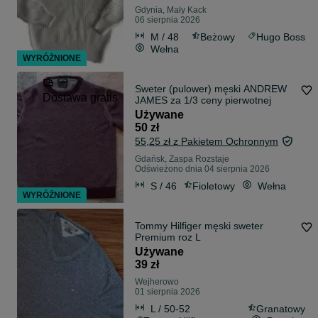
Gdynia, Mały Kack
06 sierpnia 2026
M / 48
Beżowy
Hugo Boss
Wełna
WYRÓŻNIONE
Sweter (pulower) męski ANDREW
Dostawa gratis
JAMES za 1/3 ceny pierwotnej
Używane
50 zł
55,25 zł z Pakietem Ochronnym
Gdańsk, Zaspa Rozstaje
Odświeżono dnia 04 sierpnia 2026
S / 46
Fioletowy
Wełna
WYRÓŻNIONE
Tommy Hilfiger męski sweter
Premium roz L
Używane
39 zł
Wejherowo
01 sierpnia 2026
L / 50-52
Granatowy