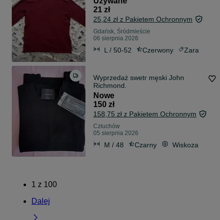
Używane
21 zł
25,24 zł z Pakietem Ochronnym
Gdańsk, Śródmieście
06 sierpnia 2026
L / 50-52
Czerwony
Zara
Wyprzedaż swetr męski John
Richmond.
Nowe
150 zł
158,75 zł z Pakietem Ochronnym
Człuchów
05 sierpnia 2026
M / 48
Czarny
Wiskoza
1
z
100
Dalej