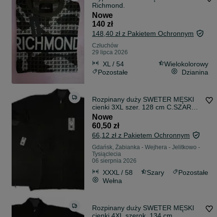
Richmond.
Nowe
140 zł
148,40 zł z Pakietem Ochronnym
Człuchów
29 lipca 2026
XL / 54
Wielokolorowy
Pozostałe
Dzianina
Rozpinany duży SWETER MĘSKI
cienki 3XL szer. 128 cm C.SZARY z
zamkiem
Nowe
60,50 zł
66,12 zł z Pakietem Ochronnym
Gdańsk, Żabianka - Wejhera - Jelitkowo -
Tysiąclecia
06 sierpnia 2026
XXXL / 58
Szary
Pozostałe
Wełna
Rozpinany duży SWETER MĘSKI
cienki 4XL szerok, 134 cm