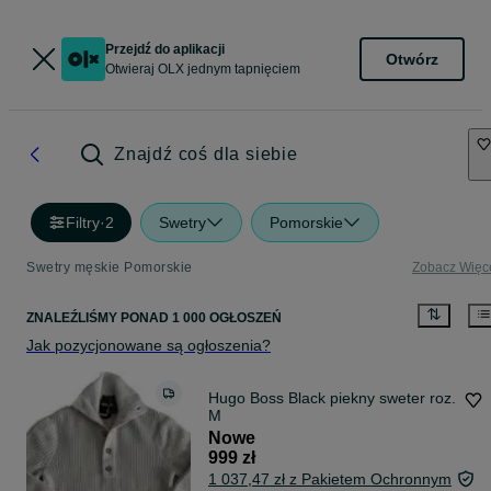
Przejdź do aplikacji
Otwórz
Otwieraj OLX jednym tapnięciem
Znajdź coś dla siebie
Filtry
·
2
Swetry
Pomorskie
Swetry męskie Pomorskie
Zobacz Więc
ZNALEŹLIŚMY
PONAD
1 000 OGŁOSZEŃ
Jak pozycjonowane są ogłoszenia?
Hugo Boss Black piekny sweter roz.
M
Nowe
999 zł
1 037,47 zł z Pakietem Ochronnym