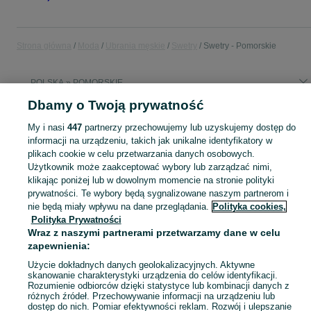
Strona główna
Moda
Ubrania męskie
Swetry
Swetry - Pomorskie
POLSKA » POMORSKIE
Dbamy o Twoją prywatność
KATEGORIA
My i nasi
447
partnerzy przechowujemy lub uzyskujemy dostęp do
informacji na urządzeniu, takich jak unikalne identyfikatory w
plikach cookie w celu przetwarzania danych osobowych.
Zobacz Więc
Szeroki wybór swetrów męskich Pomorskie ▶️ Różne materiały, kolory i rozmiary ✅ Nowe i używane w atrakcyjnych cenach ✌ Sprawdź oferty na OLX.pl!
Użytkownik może zaakceptować wybory lub zarządzać nimi,
klikając poniżej lub w dowolnym momencie na stronie polityki
Mapa kategorii
prywatności. Te wybory będą sygnalizowane naszym partnerom i
nie będą miały wpływu na dane przeglądania.
Polityka cookies,
Mapa miejscowości
Polityka Prywatności
Mapa ministron
Wraz z naszymi partnerami przetwarzamy dane w celu
zapewnienia:
Popularne wyszukiwania
Użycie dokładnych danych geolokalizacyjnych. Aktywne
skanowanie charakterystyki urządzenia do celów identyfikacji.
Rozumienie odbiorców dzięki statystyce lub kombinacji danych z
różnych źródeł. Przechowywanie informacji na urządzeniu lub
dostęp do nich. Pomiar efektywności reklam. Rozwój i ulepszanie