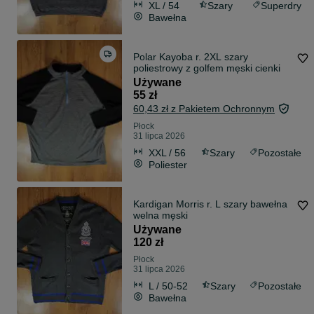
XL / 54
Szary
Superdry
Bawełna
Polar Kayoba r. 2XL szary
poliestrowy z golfem męski cienki
Używane
55 zł
60,43 zł z Pakietem Ochronnym
Płock
31 lipca 2026
XXL / 56
Szary
Pozostałe
Poliester
Kardigan Morris r. L szary bawełna
welna męski
Używane
120 zł
Płock
31 lipca 2026
L / 50-52
Szary
Pozostałe
Bawełna