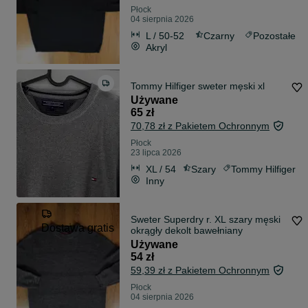
Płock
04 sierpnia 2026
L / 50-52
Czarny
Pozostałe
Akryl
Tommy Hilfiger sweter męski xl
Używane
65 zł
70,78 zł z Pakietem Ochronnym
Płock
23 lipca 2026
XL / 54
Szary
Tommy Hilfiger
Inny
Sweter Superdry r. XL szary męski
Dostawa gratis
okrągły dekolt bawełniany
Używane
54 zł
59,39 zł z Pakietem Ochronnym
Płock
04 sierpnia 2026