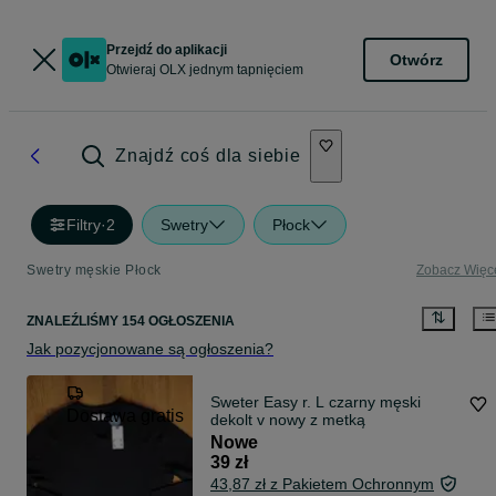
Przejdź do aplikacji
Otwórz
Otwieraj OLX jednym tapnięciem
Znajdź coś dla siebie
Filtry
·
2
Swetry
Płock
Swetry męskie Płock
Zobacz Więc
ZNALEŹLIŚMY 154 OGŁOSZENIA
Jak pozycjonowane są ogłoszenia?
Sweter Easy r. L czarny męski
Dostawa gratis
dekolt v nowy z metką
Nowe
39 zł
43,87 zł z Pakietem Ochronnym