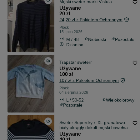
Męski sweter marki Vistula
Używane
20 zł
24,20 zł z Pakietem Ochronnym
Płock
15 lipca 2026
M / 48
Niebieski
Pozostałe
Dzianina
Trapstar sweterr
Używane
100 zł
107 zł z Pakietem Ochronnym
Płock
04 sierpnia 2026
L / 50-52
Wielokolorowy
Pozostałe
Sweter Superdry r. XL granatowo-
biały okrągły dekolt męski bawełna
Używane
40 zł