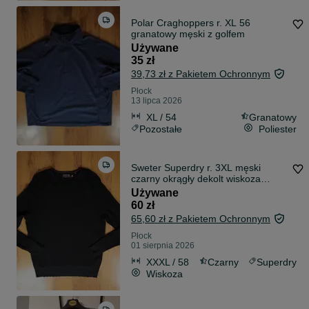
Polar Craghoppers r. XL 56
granatowy męski z golfem
Używane
35 zł
39,73 zł z Pakietem Ochronnym
Płock
13 lipca 2026
XL / 54
Granatowy
Pozostałe
Poliester
Sweter Superdry r. 3XL męski
czarny okrągły dekolt wiskoza
wełna alpaka
Używane
60 zł
65,60 zł z Pakietem Ochronnym
Płock
01 sierpnia 2026
XXXL / 58
Czarny
Superdry
Wiskoza