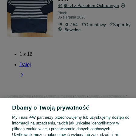
44,90 zł z Pakietem Ochronnym
Płock
06 sierpnia 2026
XL / 54
Granatowy
Superdry
Bawełna
1
z
16
Dalej
Strona główna
Moda
Ubrania męskie
Swetry
Swetry - Mazowieckie
Swetry - Płock
Dbamy o Twoją prywatność
My i nasi
447
partnerzy przechowujemy lub uzyskujemy dostęp do
KATEGORIA
informacji na urządzeniu, takich jak unikalne identyfikatory w
plikach cookie w celu przetwarzania danych osobowych.
Zobacz Więc
Szeroki wybór swetrów męskich Płock ▶️ Różne materiały, kolory i rozmiary ✅ Nowe i używane w atrakcyjnych cenach ✌ Sprawdź oferty na OLX.pl!
Użytkownik może zaakceptować wybory lub zarządzać nimi,