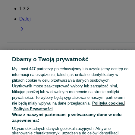
1
z
2
Dalej
Strona główna
Moda
Ubrania męskie
Odzież wierzchnia
Kurtki zimowe
Kurtki zimowe - Mazowieckie
Kurtki zimowe - Ciechanów
Dbamy o Twoją prywatność
My i nasi
447
partnerzy przechowujemy lub uzyskujemy dostęp do
KATEGORIA
informacji na urządzeniu, takich jak unikalne identyfikatory w
plikach cookie w celu przetwarzania danych osobowych.
Użytkownik może zaakceptować wybory lub zarządzać nimi,
Zobacz Więc
Szeroki wybór kurtek zimowych męskich Ciechanów ▶️ puchowe, ocieplane, długie i inne ✅ Nowe i używane w dobrych cenach ✌ Sprawdź oferty na OLX.pl!
klikając poniżej lub w dowolnym momencie na stronie polityki
prywatności. Te wybory będą sygnalizowane naszym partnerom i
Mapa kategorii
nie będą miały wpływu na dane przeglądania.
Polityka cookies,
Polityka Prywatności
Mapa miejscowości
Wraz z naszymi partnerami przetwarzamy dane w celu
Mapa ministron
zapewnienia:
Popularne wyszukiwania
Użycie dokładnych danych geolokalizacyjnych. Aktywne
skanowanie charakterystyki urządzenia do celów identyfikacji.