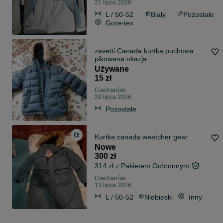
21 lipca 2026
L / 50-52
Biały
Pozostałe
Gore-tex
zavetti Canada kurtka puchowa
pikowana okazja
Używane
15 zł
Ciechanów
20 lipca 2026
Pozostałe
Kurtka canada weatcher gear
Nowe
300 zł
314 zł z Pakietem Ochronnym
Ciechanów
13 lipca 2026
L / 50-52
Niebieski
Inny