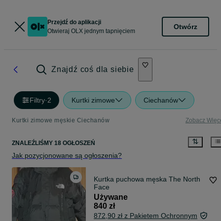
Przejdź do aplikacji
Otwórz
Otwieraj OLX jednym tapnięciem
Znajdź coś dla siebie
Filtry
·
2
Kurtki zimowe
Ciechanów
Kurtki zimowe męskie Ciechanów
Zobacz Więc
ZNALEŹLIŚMY 18 OGŁOSZEŃ
Jak pozycjonowane są ogłoszenia?
Kurtka puchowa męska The North
Face
Używane
840 zł
872,90 zł z Pakietem Ochronnym