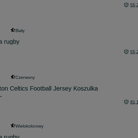
55,
Biały
a rugby
55,
Czerwony
n Celtics Football Jersey Koszulka
L
81,
Wielokolorowy
a rugby