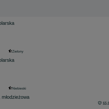
larska
Zielony
larska
Niebieski
a młodzieżowa
65,