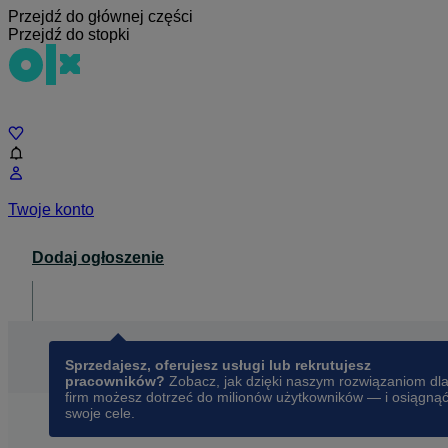
Przejdź do głównej części
Przejdź do stopki
Czat
Twoje konto
Dodaj ogłoszenie
Dla biznesu
opens in a new tab
Sprzedajesz, oferujesz usługi lub rekrutujesz
pracowników?
Zobacz, jak dzięki naszym rozwiązaniom dl
firm możesz dotrzeć do milionów użytkowników — i osiągną
swoje cele.