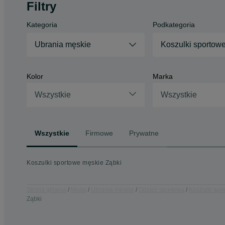
Filtry
Kategoria
Podkategoria
Ubrania męskie
Koszulki sportow
Kolor
Marka
Wszystkie
Wszystkie
Wszystkie
Firmowe
Prywatne
Koszulki sportowe męskie Ząbki
Strona główna
Moda
Ubrania męskie
Odzież sportowa
Koszulki spo
Ząbki