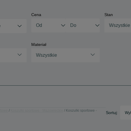
Cena
Stan
Wszystkie
e
Materiał
Wszystkie
rtowe
Koszulki sportowe - Mazowieckie
Koszulki sportowe -
Sortuj:
Wyb