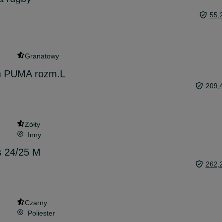
55,
Granatowy
n PUMA rozm.L
209,
Żółty
Inny
s 24/25 M
262,
Czarny
Poliester