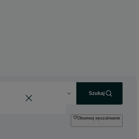
Odległość
+0 km
Szukaj
Obserwuj wyszukiwanie