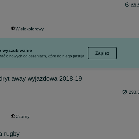
65,
Wielokolorowy
to wyszukiwanie
Zapisz
ać o nowych ogłoszeniach, które do niego pasują.
dryt away wyjazdowa 2018-19
293,
Czarny
a rugby