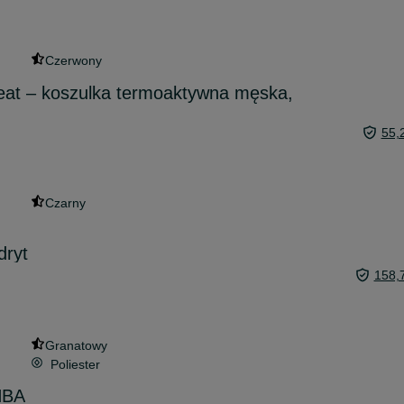
Czerwony
at – koszulka termoaktywna męska,
55,
Czarny
dryt
158,
Granatowy
Poliester
NBA