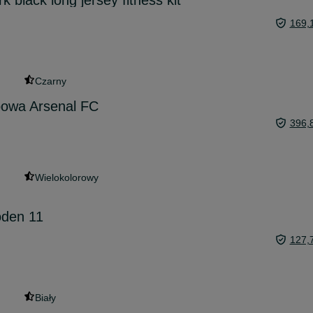
black long jersey fitness kit
169,
Czarny
bowa Arsenal FC
396,
Wielokolorowy
oden 11
127,
Biały