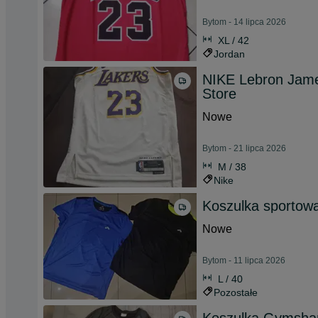
Bytom - 14 lipca 2026
XL / 42
Jordan
NIKE Lebron Jame
Store
Nowe
Bytom - 21 lipca 2026
M / 38
Nike
Koszulka sportowa
Nowe
Bytom - 11 lipca 2026
L / 40
Pozostałe