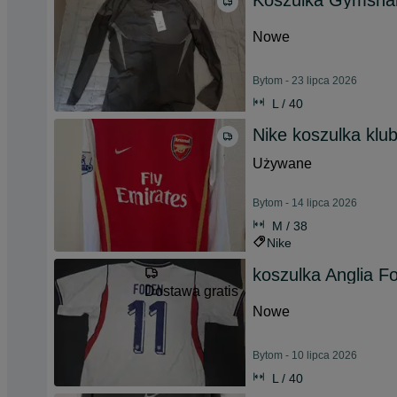
Koszulka Gymshark 
Nowe
Bytom - 23 lipca 2026
L / 40
Nike koszulka klu
Używane
Bytom - 14 lipca 2026
M / 38
Nike
koszulka Anglia F
Dostawa gratis
Nowe
Bytom - 10 lipca 2026
L / 40