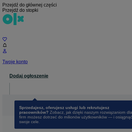
Przejdź do głównej części
Przejdź do stopki
Czat
Twoje konto
Dodaj ogłoszenie
Dla biznesu
opens in a new tab
Sprzedajesz, oferujesz usługi lub rekrutujesz
pracowników?
Zobacz, jak dzięki naszym rozwiązaniom dl
firm możesz dotrzeć do milionów użytkowników — i osiągną
swoje cele.