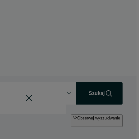
Odległość
+0 km
Szukaj
Obserwuj wyszukiwanie