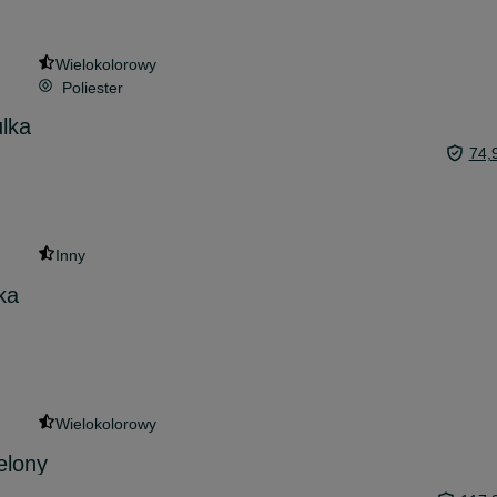
Wielokolorowy
Poliester
lka
74,
Inny
ka
Wielokolorowy
elony