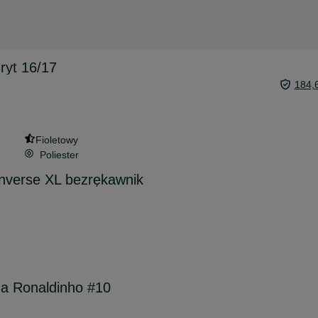
ryt 16/17
184,
Fioletowy
Poliester
nverse XL bezrękawnik
na Ronaldinho #10