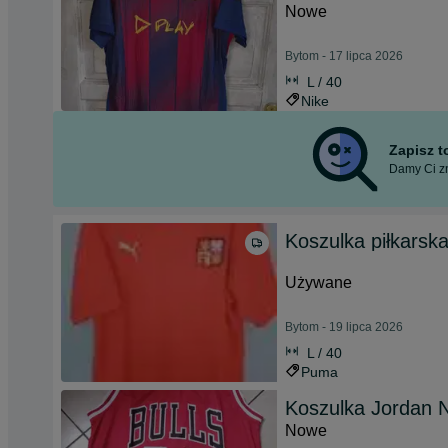
Nowe
Bytom - 17 lipca 2026
L / 40
Nike
Zapisz 
Damy Ci zn
Koszulka piłkarsk
Używane
Bytom - 19 lipca 2026
L / 40
Puma
Koszulka Jordan N
Nowe