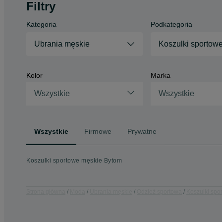
Filtry
Kategoria
Podkategoria
Ubrania męskie
Koszulki sportow
Kolor
Marka
Wszystkie
Wszystkie
Wszystkie
Firmowe
Prywatne
Koszulki sportowe męskie Bytom
Strona główna
Moda
Ubrania męskie
Odzież sportowa
Koszulki spo