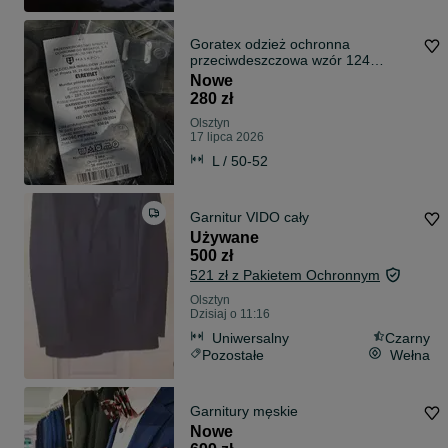
Goratex odzież ochronna
przeciwdeszczowa wzór 124
P/MON
Nowe
280 zł
Olsztyn
17 lipca 2026
L / 50-52
Garnitur VIDO cały
Używane
500 zł
521 zł z Pakietem Ochronnym
Olsztyn
Dzisiaj o 11:16
Uniwersalny
Czarny
Pozostałe
Wełna
Garnitury męskie
Nowe