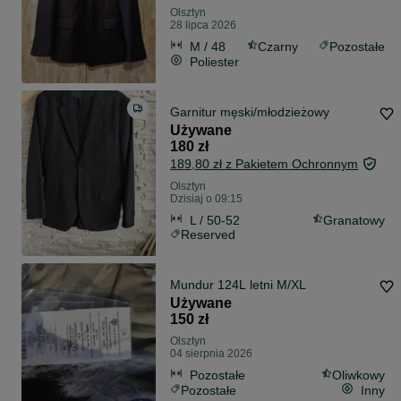
Olsztyn
28 lipca 2026
M / 48
Czarny
Pozostałe
Poliester
Garnitur męski/młodzieżowy
Używane
180 zł
189,80 zł z Pakietem Ochronnym
Olsztyn
Dzisiaj o 09:15
L / 50-52
Granatowy
Reserved
Mundur 124L letni M/XL
Używane
150 zł
Olsztyn
04 sierpnia 2026
Pozostałe
Oliwkowy
Pozostałe
Inny