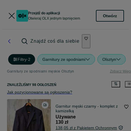
Przejdź do aplikacji
Otwórz
Otwieraj OLX jednym tapnięciem
Znajdź coś dla siebie
Filtry
·
2
Garnitury ze spodniami
Olsztyn
Garnitury ze spodniami męskie Olsztyn
Zobacz Więc
ZNALEŹLIŚMY 98 OGŁOSZEŃ
Jak pozycjonowane są ogłoszenia?
Garnitur męski czarny - komplet z
kamizelką
Używane
130 zł
138,05 zł z Pakietem Ochronnym