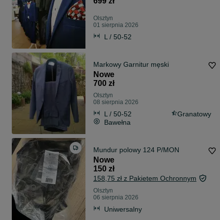
699 zł
Olsztyn
01 sierpnia 2026
L / 50-52
Markowy Garnitur męski
Nowe
700 zł
Olsztyn
08 sierpnia 2026
L / 50-52
Granatowy
Bawełna
Mundur polowy 124 P/MON
Nowe
150 zł
158,75 zł z Pakietem Ochronnym
Olsztyn
06 sierpnia 2026
Uniwersalny