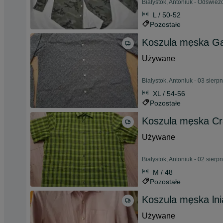
Białystok, Antoniuk - Odśwież
L / 50-52
Pozostałe
Koszula męska Gar
Używane
Białystok, Antoniuk - 03 sierp
XL / 54-56
Pozostałe
Koszula męska C
Używane
Białystok, Antoniuk - 02 sierp
M / 48
Pozostałe
Koszula męska ln
Używane