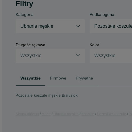
Filtry
Kategoria
Podkategoria
Ubrania męskie
Pozostałe koszul
Długość rękawa
Kolor
Wszystkie
Wszystkie
Wszystkie
Firmowe
Prywatne
Pozostałe koszule męskie Białystok
Strona główna
Moda
Ubrania męskie
Koszule
Pozostałe koszule
P