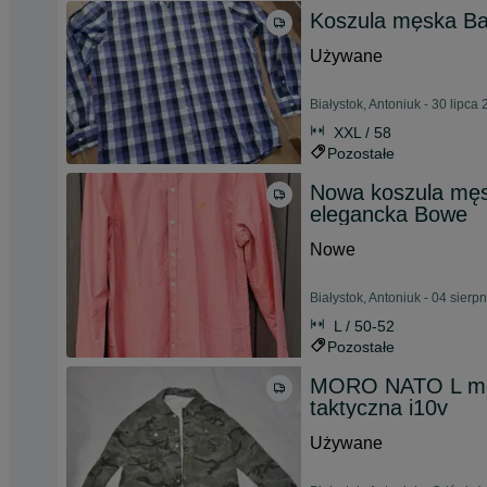
Koszula męska Ba
Używane
Białystok, Antoniuk - 30 lipca
XXL / 58
Pozostałe
Nowa koszula męsk
elegancka Bowe
Nowe
Białystok, Antoniuk - 04 sierp
L / 50-52
Pozostałe
MORO NATO L męsk
taktyczna i10v
Używane