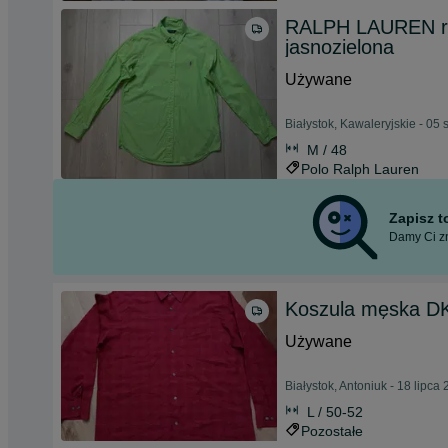
RALPH LAUREN r.M
jasnozielona
Używane
Białystok, Kawaleryjskie - 05 
M / 48
Polo Ralph Lauren
Zapisz 
Damy Ci zn
Koszula męska D
Używane
Białystok, Antoniuk - 18 lipca
L / 50-52
Pozostałe