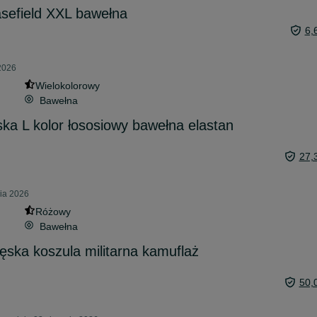
sefield XXL bawełna
6,
 2026
Wielokolorowy
Bawełna
a L kolor łososiowy bawełna elastan
27,
nia 2026
Różowy
Bawełna
a koszula militarna kamuflaż
50,