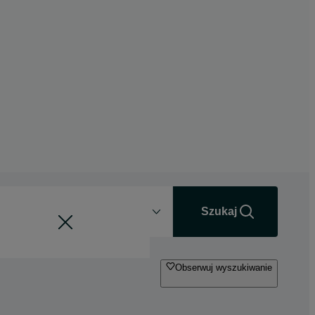
Odległość
+0 km
Szukaj
Obserwuj wyszukiwanie