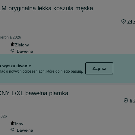
 oryginalna lekka koszula męska
74,
sierpnia 2026
Zielony
Bawełna
to wyszukiwanie
Zapisz
ać o nowych ogłoszeniach, które do niego pasują.
KNY L/XL bawełna plamka
6,
 2026
Inny
Bawełna