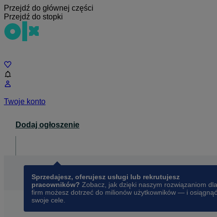
Przejdź do głównej części
Przejdź do stopki
Czat
Twoje konto
Dodaj ogłoszenie
Dla biznesu
opens in a new tab
Sprzedajesz, oferujesz usługi lub rekrutujesz
pracowników?
Zobacz, jak dzięki naszym rozwiązaniom dl
firm możesz dotrzeć do milionów użytkowników — i osiągną
swoje cele.