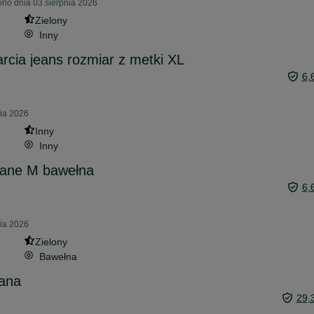
ono dnia 03 sierpnia 2026
Zielony
Inny
cia jeans rozmiar z metki XL
6,
nia 2026
Inny
Inny
rane M bawełna
6,
nia 2026
Zielony
Bawełna
iana
29,