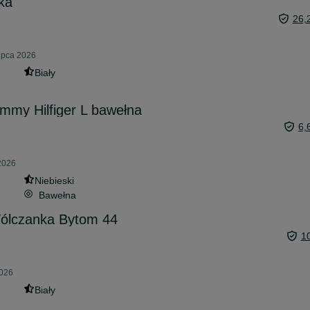
ka
26,
lipca 2026
Biały
mmy Hilfiger L bawełna
6,
 2026
Niebieski
Bawełna
ólczanka Bytom 44
1
2026
Biały