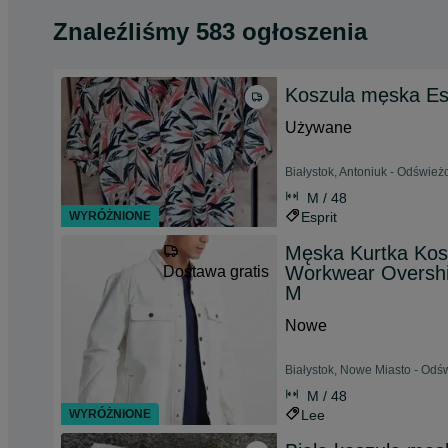
Znaleźliśmy 583 ogłoszenia
Koszula męska Es
Używane
Białystok, Antoniuk - Odśwież
M / 48
WYRÓŻNIONE
Esprit
Męska Kurtka Kos
Workwear Overshi
Dostawa gratis
M
Nowe
Białystok, Nowe Miasto - Odś
M / 48
WYRÓŻNIONE
Lee