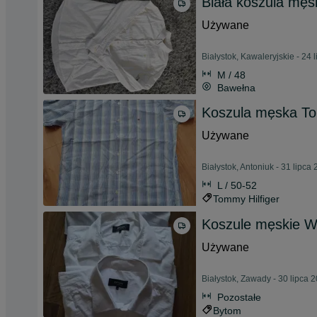
Biała koszula męs
Używane
Białystok, Kawaleryjskie - 24 
M / 48
Bawełna
Koszula męska To
Używane
Białystok, Antoniuk - 31 lipca
L / 50-52
Tommy Hilfiger
Koszule męskie W
Używane
Białystok, Zawady - 30 lipca 
Pozostałe
Bytom