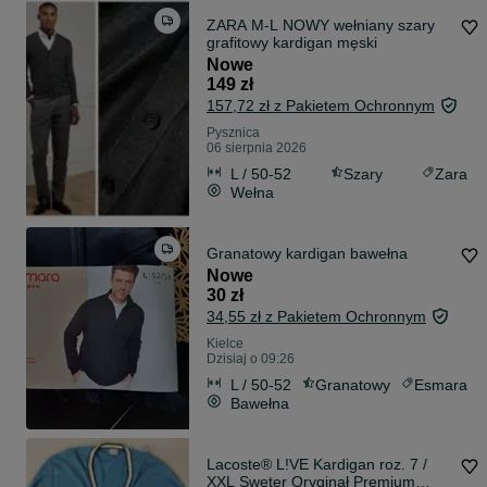
ZARA M-L NOWY wełniany szary
grafitowy kardigan męski
Nowe
149 zł
157,72 zł z Pakietem Ochronnym
Pysznica
06 sierpnia 2026
L / 50-52
Szary
Zara
Wełna
Granatowy kardigan bawełna
Nowe
30 zł
34,55 zł z Pakietem Ochronnym
Kielce
Dzisiaj o 09:26
L / 50-52
Granatowy
Esmara
Bawełna
Lacoste® L!VE Kardigan roz. 7 /
XXL Sweter Oryginał Premium