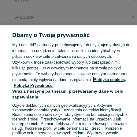
POLSKA
KATEGORIA
Popularne wyszukiwania
Dbamy o Twoją prywatność
kardigan męski
My i nasi
447
partnerzy przechowujemy lub uzyskujemy dostęp do
informacji na urządzeniu, takich jak unikalne identyfikatory w
plikach cookie w celu przetwarzania danych osobowych.
Zobacz Więc
Szeroki wybór kardiganów męskich w Polsce ▶️ wełniane, bawełniane, długie i z guzikami ✅ Nowe i używane w dobrych cenach ✌ Sprawdź oferty na OLX.pl!
Użytkownik może zaakceptować wybory lub zarządzać nimi,
klikając poniżej lub w dowolnym momencie na stronie polityki
Mapa kategorii
prywatności. Te wybory będą sygnalizowane naszym partnerom i
nie będą miały wpływu na dane przeglądania.
Polityka cookies,
Mapa miejscowości
Polityka Prywatności
Mapa ministron
Wraz z naszymi partnerami przetwarzamy dane w celu
zapewnienia:
Popularne wyszukiwania
Użycie dokładnych danych geolokalizacyjnych. Aktywne
skanowanie charakterystyki urządzenia do celów identyfikacji.
Rozumienie odbiorców dzięki statystyce lub kombinacji danych z
różnych źródeł. Przechowywanie informacji na urządzeniu lub
dostęp do nich. Pomiar efektywności reklam. Rozwój i ulepszanie
usług. Tworzenie profili w celu personalizacji treści. Tworzenie
profili w celu spersonalizowanych reklam. Wykorzystywanie