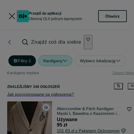
Przejdź do aplikacji
Otwórz
Otwieraj OLX jednym tapnięciem
Znajdź coś dla siebie
Filtry
·
1
Kardigany
Wybierz lokalizację
Kardigany męskie
Zobacz Więc
ZNALEŹLIŚMY 348 OGŁOSZEŃ
Jak pozycjonowane są ogłoszenia?
Abercrombie & Fitch Kardigan
Męski L Bawełna z Kaszmirem i
Wełną Beżowy
Używane
95 zł
101,83 zł z Pakietem Ochronnym