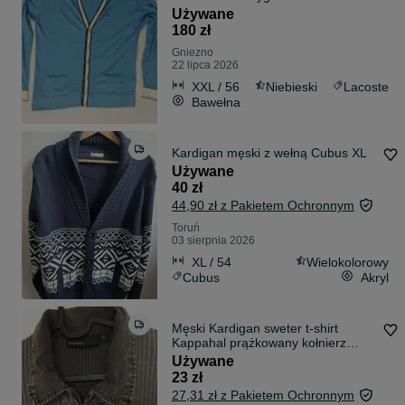
modny polecam LIVE Unikat Męski
Używane
Top
180 zł
Gniezno
22 lipca 2026
XXL / 56
Niebieski
Lacoste
Bawełna
Kardigan męski z wełną Cubus XL
Używane
40 zł
44,90 zł z Pakietem Ochronnym
Toruń
03 sierpnia 2026
XL / 54
Wielokolorowy
Cubus
Akryl
Męski Kardigan sweter t-shirt
Kappahal prążkowany kołnierz
zamek M-L
Używane
23 zł
27,31 zł z Pakietem Ochronnym