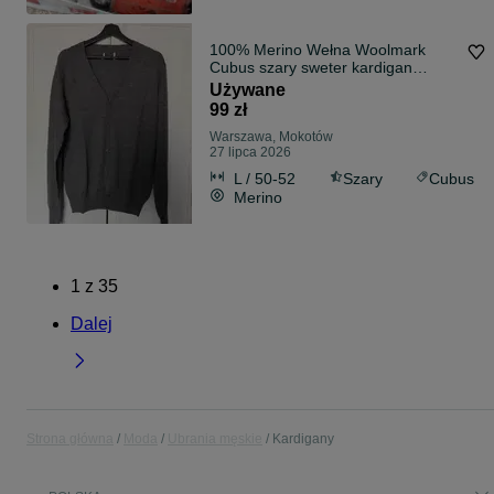
100% Merino Wełna Woolmark
Cubus szary sweter kardigan
jakość L
Używane
99 zł
Warszawa, Mokotów
27 lipca 2026
L / 50-52
Szary
Cubus
Merino
1
z
35
Dalej
Strona główna
Moda
Ubrania męskie
Kardigany