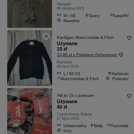
Stargard
06 sierpnia 2026
M / 48
Szary
KappAhl
Bawełna
Kardigan Abercrombie & Fitch
Używane
10 zł
13,85 zł z Pakietem Ochronnym
Rzeszów
09 lipca 2026
L / 50-52
Niebieski
Abercrombie & Fitch
Poliester
Hilt te 15 c polecam
Używane
40 zł
Częstochowa, Raków
27 lipca 2026
Uniwersalny
Biały
Pozostałe
Inny