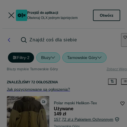
Przejdź do aplikacji
Otwórz
Otwieraj OLX jednym tapnięciem
Znajdź coś dla siebie
Filtry
·
2
Bluzy
Tarnowskie Góry
Bluzy męskie Tarnowskie Góry
Zobacz Więc
ZNALEŹLIŚMY 72 OGŁOSZENIA
Jak pozycjonowane są ogłoszenia?
Polar męski Helikon-Tex
Używane
149 zł
157,72 zł z Pakietem Ochronnym
Tarnowskie Góry