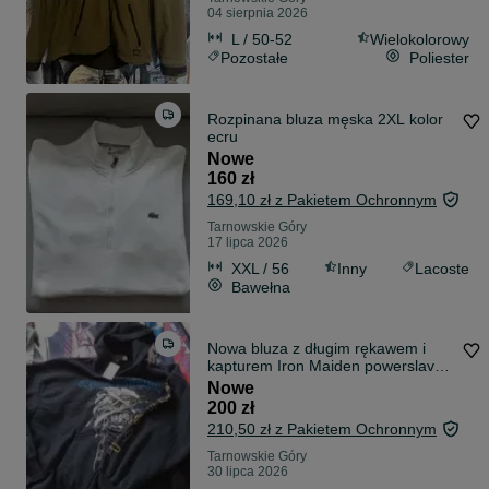
04 sierpnia 2026
L / 50-52
Wielokolorowy
Pozostałe
Poliester
Rozpinana bluza męska 2XL kolor
ecru
Nowe
160 zł
169,10 zł z Pakietem Ochronnym
Tarnowskie Góry
17 lipca 2026
XXL / 56
Inny
Lacoste
Bawełna
Nowa bluza z długim rękawem i
kapturem Iron Maiden powerslave
z metką
Nowe
200 zł
210,50 zł z Pakietem Ochronnym
Tarnowskie Góry
30 lipca 2026