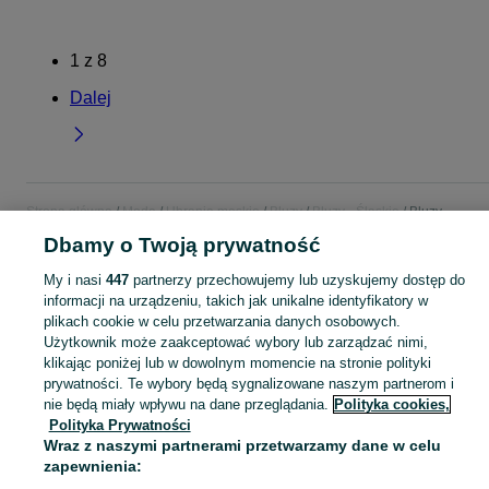
1
z
8
Dalej
Strona główna
Moda
Ubrania męskie
Bluzy
Bluzy - Śląskie
Bluzy -
Tarnowskie Góry
Dbamy o Twoją prywatność
My i nasi
447
partnerzy przechowujemy lub uzyskujemy dostęp do
KATEGORIA
informacji na urządzeniu, takich jak unikalne identyfikatory w
plikach cookie w celu przetwarzania danych osobowych.
Użytkownik może zaakceptować wybory lub zarządzać nimi,
Zobacz Więc
Szeroki wybór bluz męskich Tarnowskie Góry ▶️ z kapturem, dresowe, oversize i z nadrukiem ✅ Nowe i używane w atrakcyjnych cenach ✌ Znajdź oferty na OLX.pl!
klikając poniżej lub w dowolnym momencie na stronie polityki
prywatności. Te wybory będą sygnalizowane naszym partnerom i
Mapa kategorii
nie będą miały wpływu na dane przeglądania.
Polityka cookies,
Polityka Prywatności
Mapa miejscowości
Wraz z naszymi partnerami przetwarzamy dane w celu
Mapa ministron
zapewnienia:
Popularne wyszukiwania