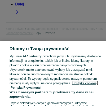
Dalej
Strona główna
Moda
Ubrania damskie
T-shirty i podkoszulki
Topy
Topy -
Zachodniopomorskie
Topy - Szczecin
POLSKA » ZACHODNIOPOMORSKIE » SZCZECIN
Dbamy o Twoją prywatność
My i nasi
447
partnerzy przechowujemy lub uzyskujemy dostęp do
KATEGORIA
informacji na urządzeniu, takich jak unikalne identyfikatory w
plikach cookie w celu przetwarzania danych osobowych.
Użytkownik może zaakceptować wybory lub zarządzać nimi,
Zobacz Więc
Szeroki wybór topów damskich Szczecin ▶️ bawełniane, na ramiączkach, krótkie i kolorowe ✅ Nowe i używane w dobrych cenach ✌ Sprawdź oferty na OLX.pl!
klikając poniżej lub w dowolnym momencie na stronie polityki
prywatności. Te wybory będą sygnalizowane naszym partnerom i
Mapa kategorii
nie będą miały wpływu na dane przeglądania.
Polityka cookies,
Polityka Prywatności
Mapa miejscowości
Wraz z naszymi partnerami przetwarzamy dane w celu
Mapa ministron
zapewnienia:
Popularne wyszukiwania
Użycie dokładnych danych geolokalizacyjnych. Aktywne