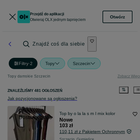
Przejdź do aplikacji
Otwórz
Otwieraj OLX jednym tapnięciem
Znajdź coś dla siebie
Filtry
·
2
Topy
Szczecin
Topy damskie Szczecin
Zobacz Więc
ZNALEŹLIŚMY 481 OGŁOSZEŃ
Jak pozycjonowane są ogłoszenia?
Top by o la la s m l mix kolor
Dostawa gratis
Nowe
103 zł
110,11 zł z Pakietem Ochronnym
Szczecin, Gumieńce