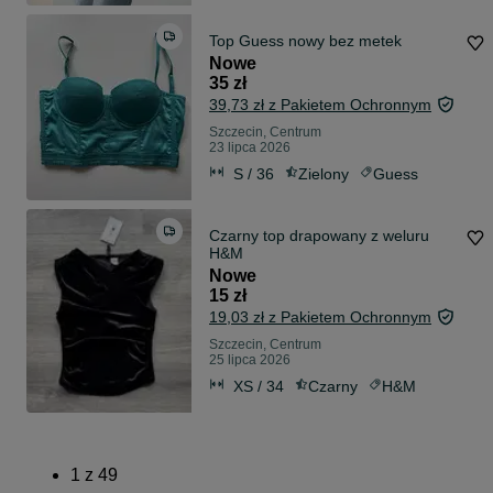
Top Guess nowy bez metek
Nowe
35 zł
39,73 zł z Pakietem Ochronnym
Szczecin, Centrum
23 lipca 2026
S / 36
Zielony
Guess
Czarny top drapowany z weluru
H&M
Nowe
15 zł
19,03 zł z Pakietem Ochronnym
Szczecin, Centrum
25 lipca 2026
XS / 34
Czarny
H&M
1
z
49