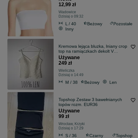
12,99 zł
Wadowice
Dzisiaj o 09:32
L / 40
Beżowy
Pozostałe
Inny
Kremowa lejąca bluzka, lniany crop
top na ramiączkach dekolt V
vintage
Używane
249 zł
Wieliczka
Dzisiaj o 14:49
M / 38
Beżowy
Len
Topshop Zestaw 3 bawełnianych
topów rozm. EUR36
Używane
99 zł
Wrocław, Krzyki
Dzisiaj o 17:29
S / 36
Czarny
Topshop