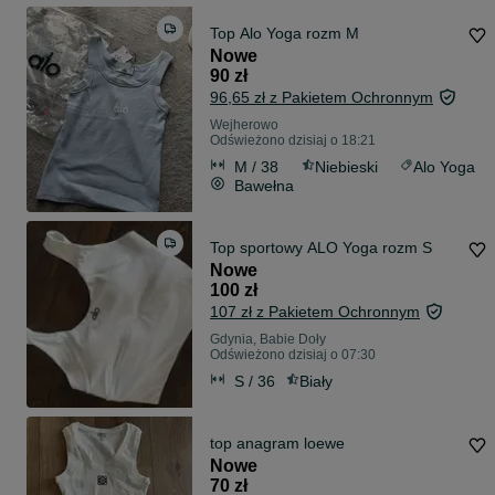
Top Alo Yoga rozm M
Nowe
90 zł
96,65 zł z Pakietem Ochronnym
Wejherowo
Odświeżono dzisiaj o 18:21
M / 38
Niebieski
Alo Yoga
Bawełna
Top sportowy ALO Yoga rozm S
Nowe
100 zł
107 zł z Pakietem Ochronnym
Gdynia, Babie Doły
Odświeżono dzisiaj o 07:30
S / 36
Biały
top anagram loewe
Nowe
70 zł