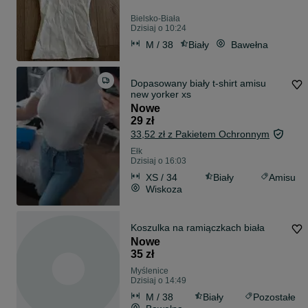
Bielsko-Biała
Dzisiaj o 10:24
M / 38
Biały
Bawełna
Dopasowany biały t-shirt amisu
new yorker xs
Nowe
29 zł
33,52 zł z Pakietem Ochronnym
Ełk
Dzisiaj o 16:03
XS / 34
Biały
Amisu
Wiskoza
Koszulka na ramiączkach biała
Nowe
35 zł
Myślenice
Dzisiaj o 14:49
M / 38
Biały
Pozostałe