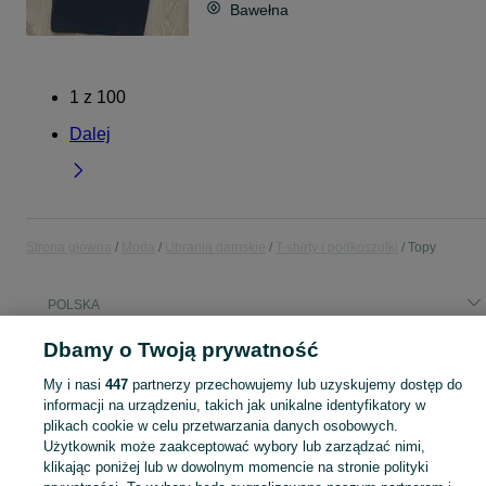
Bawełna
1
z
100
Dalej
Strona główna
Moda
Ubrania damskie
T-shirty i podkoszulki
Topy
POLSKA
Dbamy o Twoją prywatność
KATEGORIA
My i nasi
447
partnerzy przechowujemy lub uzyskujemy dostęp do
informacji na urządzeniu, takich jak unikalne identyfikatory w
Zobacz Więc
Szeroki wybór topów damskich w Polsce ▶️ bawełniane, na ramiączkach, krótkie i kolorowe ✅ Nowe i używane w dobrych cenach ✌ Sprawdź oferty na OLX.pl!
plikach cookie w celu przetwarzania danych osobowych.
Użytkownik może zaakceptować wybory lub zarządzać nimi,
klikając poniżej lub w dowolnym momencie na stronie polityki
Mapa kategorii