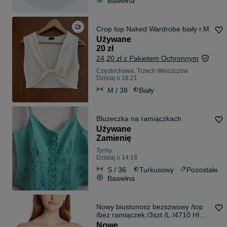
Bawełna
Crop top Naked Wardrobe biały r.M
Używane
20 zł
24,20 zł z Pakietem Ochronnym
Częstochowa, Trzech Wieszczów
Dzisiaj o 18:21
M / 38
Biały
Bluzeczka na ramiączkach
Używane
Zamienię
Tychy
Dzisiaj o 14:18
S / 36
Turkusowy
Pozostałe
Bawełna
Nowy biustonosz bezszwowy /top
/bez ramiączek /3szt /L /4710 HIT
CENA
Nowe