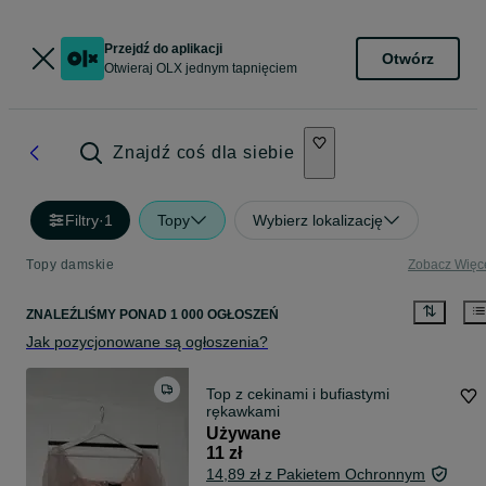
Przejdź do aplikacji
Otwórz
Otwieraj OLX jednym tapnięciem
Znajdź coś dla siebie
Filtry
·
1
Topy
Wybierz lokalizację
Topy damskie
Zobacz Więc
ZNALEŹLIŚMY
PONAD
1 000 OGŁOSZEŃ
Jak pozycjonowane są ogłoszenia?
Top z cekinami i bufiastymi
rękawkami
Używane
11 zł
14,89 zł z Pakietem Ochronnym