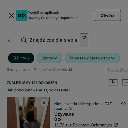
Przejdź do aplikacji
Otwórz
Otwieraj OLX jednym tapnięciem
Znajdź coś dla siebie
Filtry
·
2
Szorty
Tomaszów Mazowiecki
Szorty damskie Tomaszów Mazowiecki
Zobacz Więc
ZNALEŹLIŚMY 129 OGŁOSZEŃ
Jak pozycjonowane są ogłoszenia?
Niebieskie krótkie spodenki F&F -
rozmiar S
Używane
8 zł
11,78 zł z Pakietem Ochronnym