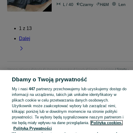
L / 40
Czarny
H&M
Len
1
z
13
Dalej
Strona główna
Moda
Ubrania damskie
Szorty
Szorty - Łódzkie
Szorty -
Tomaszów Mazowiecki
Dbamy o Twoją prywatność
My i nasi
447
partnerzy przechowujemy lub uzyskujemy dostęp do
KATEGORIA
informacji na urządzeniu, takich jak unikalne identyfikatory w
plikach cookie w celu przetwarzania danych osobowych.
Zobacz Więc
Szeroki wybór szortów damskich Tomaszów Mazowiecki ▶️ jeansowe, dresowe, koronkowe i letnie ✅ Nowe i używane w atrakcyjnych cenach ✌ Znajdź oferty na OLX.pl!
Użytkownik może zaakceptować wybory lub zarządzać nimi,
klikając poniżej lub w dowolnym momencie na stronie polityki
prywatności. Te wybory będą sygnalizowane naszym partnerom i
Mapa kategorii
nie będą miały wpływu na dane przeglądania.
Polityka cookies,
Polityka Prywatności
Mapa miejscowości