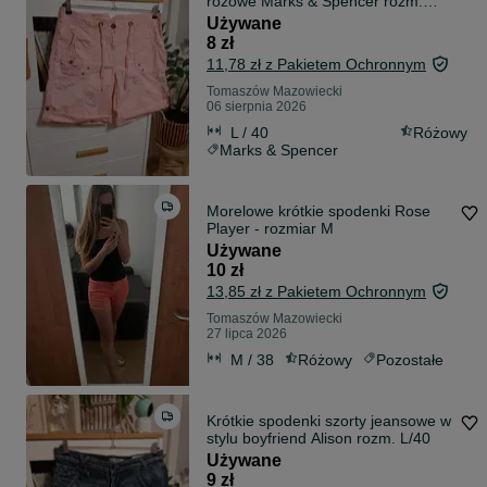
różowe Marks & Spencer rozm.
L/40
Używane
8 zł
11,78 zł z Pakietem Ochronnym
Tomaszów Mazowiecki
06 sierpnia 2026
L / 40
Różowy
Marks & Spencer
Morelowe krótkie spodenki Rose
Player - rozmiar M
Używane
10 zł
13,85 zł z Pakietem Ochronnym
Tomaszów Mazowiecki
27 lipca 2026
M / 38
Różowy
Pozostałe
Krótkie spodenki szorty jeansowe w
stylu boyfriend Alison rozm. L/40
Używane
9 zł