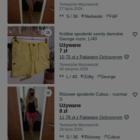
Tomaszów Mazowiecki
27 lipca 2026
S / 36
Niebieski
F&F
Krótkie spodenki szorty damskie
George rozm. L/40
Używane
7 zł
10,75 zł z Pakietem Ochronnym
Tomaszów Mazowiecki
06 sierpnia 2026
L / 40
Żółty
George
Różowe spodenki Cubus - rozmiar
S
Używane
8 zł
11,78 zł z Pakietem Ochronnym
Tomaszów Mazowiecki
28 lipca 2026
S / 36
Różowy
Cubus