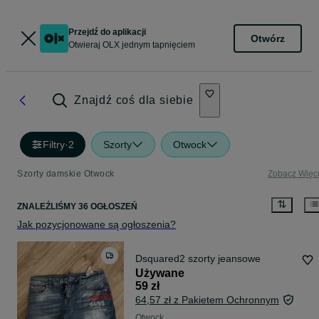
Przejdź do aplikacji
Otwórz
Otwieraj OLX jednym tapnięciem
Znajdź coś dla siebie
Filtry
·
2
Szorty
Otwock
Szorty damskie Otwock
Zobacz Więc
ZNALEŹLIŚMY 36 OGŁOSZEŃ
Jak pozycjonowane są ogłoszenia?
Dsquared2 szorty jeansowe
Używane
59 zł
64,57 zł z Pakietem Ochronnym
Otwock