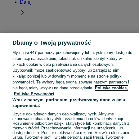
Dalej
Strona główna
Moda
Ubrania damskie
Szorty
Szorty - Mazowieckie
Szor
- Otwock
Dbamy o Twoją prywatność
My i nasi
447
partnerzy przechowujemy lub uzyskujemy dostęp do
KATEGORIA
informacji na urządzeniu, takich jak unikalne identyfikatory w
plikach cookie w celu przetwarzania danych osobowych.
Użytkownik może zaakceptować wybory lub zarządzać nimi,
Zobacz Więc
Szeroki wybór szortów damskich Otwock ▶️ jeansowe, dresowe, koronkowe i letnie ✅ Nowe i używane w atrakcyjnych cenach ✌ Znajdź oferty na OLX.pl!
klikając poniżej lub w dowolnym momencie na stronie polityki
prywatności. Te wybory będą sygnalizowane naszym partnerom i
nie będą miały wpływu na dane przeglądania.
Polityka cookies,
Mapa kategorii
Polityka Prywatności
Mapa miejscowości
Wraz z naszymi partnerami przetwarzamy dane w celu
Mapa ministron
zapewnienia:
Popularne wyszukiwania
Użycie dokładnych danych geolokalizacyjnych. Aktywne
skanowanie charakterystyki urządzenia do celów identyfikacji.
Rozumienie odbiorców dzięki statystyce lub kombinacji danych z
różnych źródeł. Przechowywanie informacji na urządzeniu lub
dostęp do nich. Pomiar efektywności reklam. Rozwój i ulepszanie
usług. Tworzenie profili w celu personalizacji treści. Tworzenie