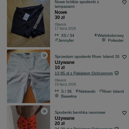
Nowe krótkie spodenki z
lampasami
Nowe
30 zł
Otwock
17 lipca 2026
XS / 34
Wielokolorowy
Jennyfer
Poliester
Sprzedam spodenki River Island 26
Używane
10 zł
13,85 zł z Pakietem Ochronnym
Otwock
19 lipca 2026
S / 36
Niebieski
River Island
Bawełna
Spodenki bershka neonowe
Używane
20 zł