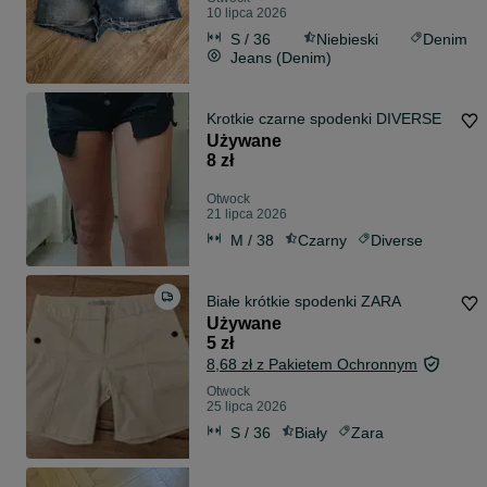
10 lipca 2026
S / 36
Niebieski
Denim
Jeans (Denim)
Krotkie czarne spodenki DIVERSE
Używane
8 zł
Otwock
21 lipca 2026
M / 38
Czarny
Diverse
Białe krótkie spodenki ZARA
Używane
5 zł
8,68 zł z Pakietem Ochronnym
Otwock
25 lipca 2026
S / 36
Biały
Zara