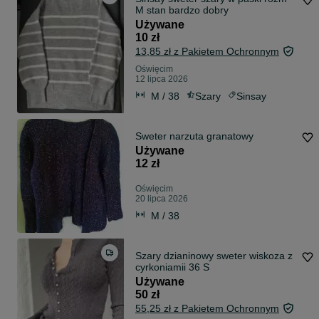
M stan bardzo dobry
Używane
10 zł
13,85 zł z Pakietem Ochronnym
Oświęcim
12 lipca 2026
M / 38
Szary
Sinsay
Sweter narzuta granatowy
Używane
12 zł
Oświęcim
20 lipca 2026
M / 38
Szary dzianinowy sweter wiskoza z
cyrkoniamii 36 S
Używane
50 zł
55,25 zł z Pakietem Ochronnym