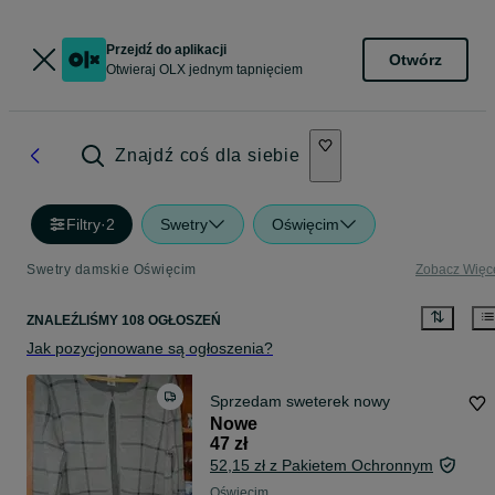
Przejdź do aplikacji
Otwórz
Otwieraj OLX jednym tapnięciem
Znajdź coś dla siebie
Filtry
·
2
Swetry
Oświęcim
Swetry damskie Oświęcim
Zobacz Więc
ZNALEŹLIŚMY 108 OGŁOSZEŃ
Jak pozycjonowane są ogłoszenia?
Sprzedam sweterek nowy
Nowe
47 zł
52,15 zł z Pakietem Ochronnym
Oświęcim