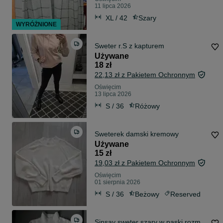
11 lipca 2026
XL / 42
Szary
WYRÓŻNIONE
Sweter r.S z kapturem
Używane
18 zł
22,13 zł z Pakietem Ochronnym
Oświęcim
13 lipca 2026
S / 36
Różowy
Sweterek damski kremowy
Używane
15 zł
19,03 zł z Pakietem Ochronnym
Oświęcim
01 sierpnia 2026
S / 36
Beżowy
Reserved
Sinsay sweter szary w paski rozm