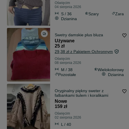
Oświęcim
04 sierpnia 2026
S / 36
Szary
Zara
Dzianina
Swetry damskie plus bluza
Używane
25 zł
29,38 zł z Pakietem Ochronnym
Oświęcim
08 sierpnia 2026
M / 38
Wielokolorowy
Pozostałe
Dzianina
Oryginalny piękny sweter z
falbankami tiulem i koralikami
Nowe
159 zł
Oświęcim
02 sierpnia 2026
L / 40