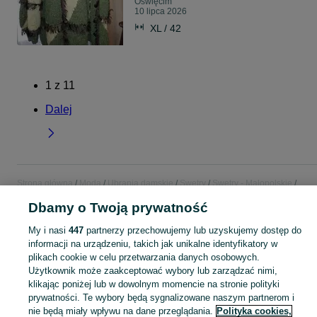
Oświęcim
10 lipca 2026
XL / 42
1
z
11
Dalej
Strona główna
Moda
Ubrania damskie
Swetry
Swetry - Małopolskie
Swetry - Oświęcim
Dbamy o Twoją prywatność
My i nasi
447
partnerzy przechowujemy lub uzyskujemy dostęp do
KATEGORIA
informacji na urządzeniu, takich jak unikalne identyfikatory w
plikach cookie w celu przetwarzania danych osobowych.
Zobacz Więc
Szeroki wybór swetrów damskich Oświęcim ▶️ wełniane, kaszmirowe, oversize i kolorowe ✅ Nowe i używane w dobrych cenach ✌ Sprawdź oferty na OLX.pl!
Użytkownik może zaakceptować wybory lub zarządzać nimi,
klikając poniżej lub w dowolnym momencie na stronie polityki
prywatności. Te wybory będą sygnalizowane naszym partnerom i
Mapa kategorii
nie będą miały wpływu na dane przeglądania.
Polityka cookies,