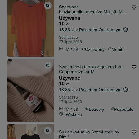
Czerwona
bluzka,tunika.oversize.M,L,XL.Mohi
to.
Używane
10 zł
13,85 zł z Pakietem Ochronnym
Sochaczew
27 lipca 2026
M / 38
Czerwony
Mohito
Sweterkowa tunika z golfem Lee
Cooper rozmiar M
Używane
10 zł
13,85 zł z Pakietem Ochronnym
Sochaczew
17 lipca 2026
M / 38
Beżowy
Pozostałe
Wiskoza
Sukienka/tunika Aszmi style by
Dimli