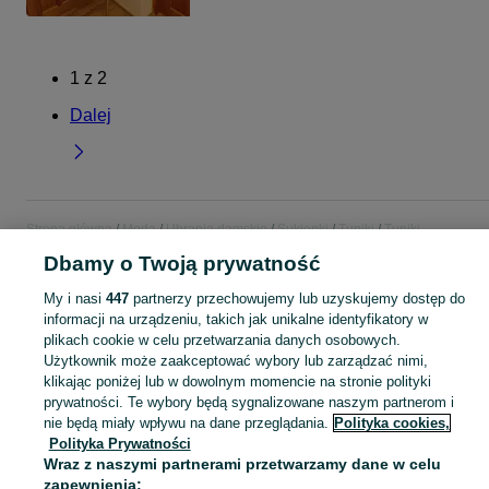
1
z
2
Dalej
Strona główna
Moda
Ubrania damskie
Sukienki
Tuniki
Tuniki -
Mazowieckie
Tuniki - Sochaczew
Dbamy o Twoją prywatność
My i nasi
447
partnerzy przechowujemy lub uzyskujemy dostęp do
KATEGORIA
informacji na urządzeniu, takich jak unikalne identyfikatory w
plikach cookie w celu przetwarzania danych osobowych.
Zobacz Więc
Użytkownik może zaakceptować wybory lub zarządzać nimi,
Szeroki wybór tunik damskich Sochaczew ▶️ bawełniane, letnie, plażowe i casualowe ✅ Nowe i używane w atrakcyjnych cenach ✌ Znajdź oferty na OLX.pl!
klikając poniżej lub w dowolnym momencie na stronie polityki
prywatności. Te wybory będą sygnalizowane naszym partnerom i
Mapa kategorii
nie będą miały wpływu na dane przeglądania.
Polityka cookies,
Polityka Prywatności
Mapa miejscowości
Wraz z naszymi partnerami przetwarzamy dane w celu
Mapa ministron
zapewnienia: