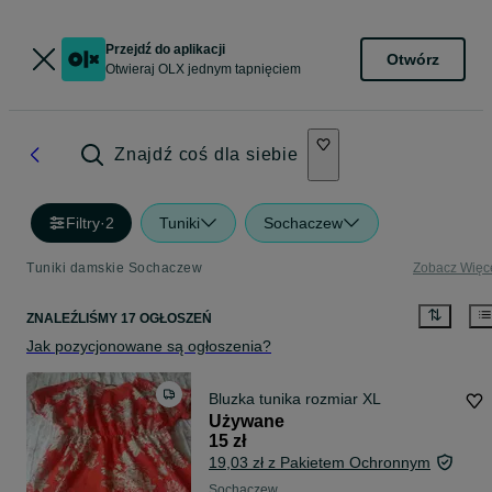
Przejdź do aplikacji
Otwórz
Otwieraj OLX jednym tapnięciem
Znajdź coś dla siebie
Filtry
·
2
Tuniki
Sochaczew
Tuniki damskie Sochaczew
Zobacz Więc
ZNALEŹLIŚMY 17 OGŁOSZEŃ
Jak pozycjonowane są ogłoszenia?
Bluzka tunika rozmiar XL
Używane
15 zł
19,03 zł z Pakietem Ochronnym
Sochaczew