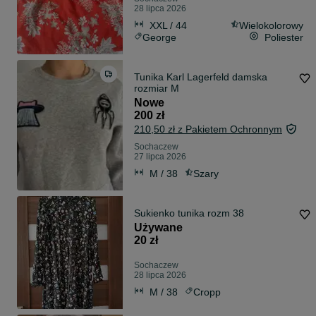
28 lipca 2026
XXL / 44
Wielokolorowy
George
Poliester
Tunika Karl Lagerfeld damska
rozmiar M
Nowe
200 zł
210,50 zł z Pakietem Ochronnym
Sochaczew
27 lipca 2026
M / 38
Szary
Sukienko tunika rozm 38
Używane
20 zł
Sochaczew
28 lipca 2026
M / 38
Cropp