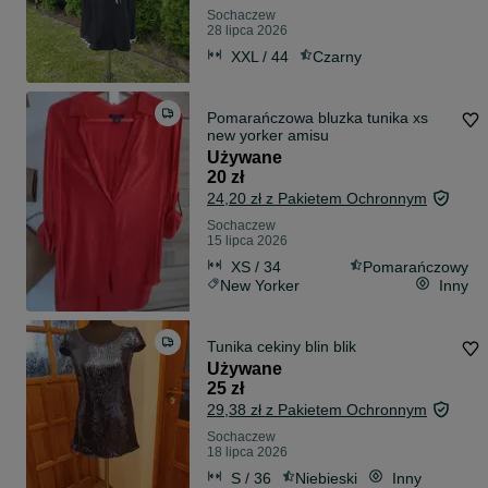
Sochaczew
28 lipca 2026
XXL / 44
Czarny
Pomarańczowa bluzka tunika xs
new yorker amisu
Używane
20 zł
24,20 zł z Pakietem Ochronnym
Sochaczew
15 lipca 2026
XS / 34
Pomarańczowy
New Yorker
Inny
Tunika cekiny blin blik
Używane
25 zł
29,38 zł z Pakietem Ochronnym
Sochaczew
18 lipca 2026
S / 36
Niebieski
Inny