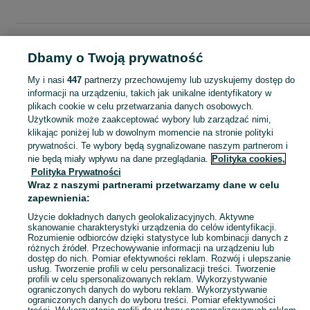
Strona główna
Moda
Ubrania damskie
Sukienki
Suknie wieczorowe
Suknie wieczorowe - Podkarpackie
Suknie wieczorowe - Mielec
Dbamy o Twoją prywatność
My i nasi
447
partnerzy przechowujemy lub uzyskujemy dostęp do
KATEGORIA
informacji na urządzeniu, takich jak unikalne identyfikatory w
plikach cookie w celu przetwarzania danych osobowych.
Użytkownik może zaakceptować wybory lub zarządzać nimi,
Zobacz Więc
Szeroki wybór sukni wieczorowych damskich Mielec ▶️ Nowe i używane w dobrych cenach ✌ Przeglądaj i wybierz najlepszą ofertę na OLX.pl!
klikając poniżej lub w dowolnym momencie na stronie polityki
prywatności. Te wybory będą sygnalizowane naszym partnerom i
nie będą miały wpływu na dane przeglądania.
Polityka cookies,
Mapa kategorii
Polityka Prywatności
Mapa miejscowości
Wraz z naszymi partnerami przetwarzamy dane w celu
zapewnienia:
Mapa ministron
Popularne wyszukiwania
Użycie dokładnych danych geolokalizacyjnych. Aktywne
skanowanie charakterystyki urządzenia do celów identyfikacji.
Rozumienie odbiorców dzięki statystyce lub kombinacji danych z
różnych źródeł. Przechowywanie informacji na urządzeniu lub
dostęp do nich. Pomiar efektywności reklam. Rozwój i ulepszanie
usług. Tworzenie profili w celu personalizacji treści. Tworzenie
profili w celu spersonalizowanych reklam. Wykorzystywanie
ograniczonych danych do wyboru reklam. Wykorzystywanie
ograniczonych danych do wyboru treści. Pomiar efektywności