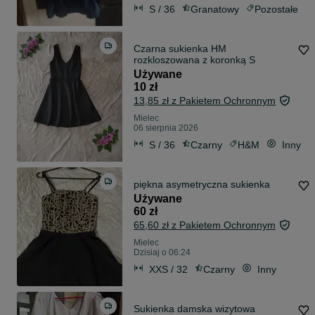
S / 36
Granatowy
Pozostałe
Czarna sukienka HM
rozkloszowana z koronką S
Używane
10 zł
13,85 zł z Pakietem Ochronnym
Mielec
06 sierpnia 2026
S / 36
Czarny
H&M
Inny
piękna asymetryczna sukienka
Używane
60 zł
65,60 zł z Pakietem Ochronnym
Mielec
Dzisiaj o 06:24
XXS / 32
Czarny
Inny
Sukienka damska wizytowa