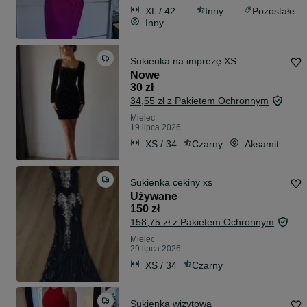
XL / 42
Inny
Pozostałe
Inny
Sukienka na imprezę XS
Nowe
30 zł
34,55 zł z Pakietem Ochronnym
Mielec
19 lipca 2026
XS / 34
Czarny
Aksamit
Sukienka cekiny xs
Używane
150 zł
158,75 zł z Pakietem Ochronnym
Mielec
29 lipca 2026
XS / 34
Czarny
Sukienka wizytowa