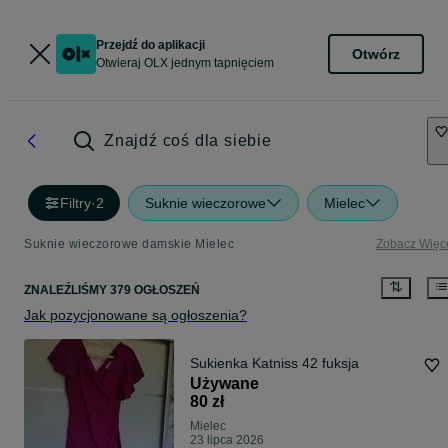
Przejdź do aplikacji
Otwórz
Otwieraj OLX jednym tapnięciem
Znajdź coś dla siebie
Filtry
·
2
Suknie wieczorowe
Mielec
Suknie wieczorowe damskie Mielec
Zobacz Więc
ZNALEŹLIŚMY 379 OGŁOSZEŃ
Jak pozycjonowane są ogłoszenia?
Sukienka Katniss 42 fuksja
Używane
80 zł
Mielec
23 lipca 2026