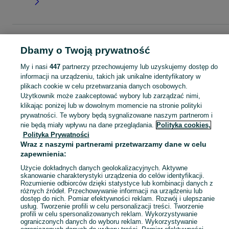
Strona główna
Moda
Ubrania damskie
Sukienki
Suknie wieczorowe
Suknie wieczorowe - Śląskie
Suknie wieczorowe - Jastrzębie-Zdrój
Dbamy o Twoją prywatność
My i nasi
447
partnerzy przechowujemy lub uzyskujemy dostęp do
KATEGORIA
informacji na urządzeniu, takich jak unikalne identyfikatory w
plikach cookie w celu przetwarzania danych osobowych.
Użytkownik może zaakceptować wybory lub zarządzać nimi,
Zobacz Więc
Szeroki wybór sukni wieczorowych damskich Jastrzębie-Zdrój ▶️ Nowe i używane w dobrych cenach ✌ Przeglądaj i wybierz najlepszą ofertę na OLX.pl!
klikając poniżej lub w dowolnym momencie na stronie polityki
prywatności. Te wybory będą sygnalizowane naszym partnerom i
nie będą miały wpływu na dane przeglądania.
Polityka cookies,
Mapa kategorii
Polityka Prywatności
Mapa miejscowości
Wraz z naszymi partnerami przetwarzamy dane w celu
Mapa ministron
zapewnienia:
Popularne wyszukiwania
Użycie dokładnych danych geolokalizacyjnych. Aktywne
skanowanie charakterystyki urządzenia do celów identyfikacji.
Rozumienie odbiorców dzięki statystyce lub kombinacji danych z
różnych źródeł. Przechowywanie informacji na urządzeniu lub
dostęp do nich. Pomiar efektywności reklam. Rozwój i ulepszanie
usług. Tworzenie profili w celu personalizacji treści. Tworzenie
profili w celu spersonalizowanych reklam. Wykorzystywanie
ograniczonych danych do wyboru reklam. Wykorzystywanie