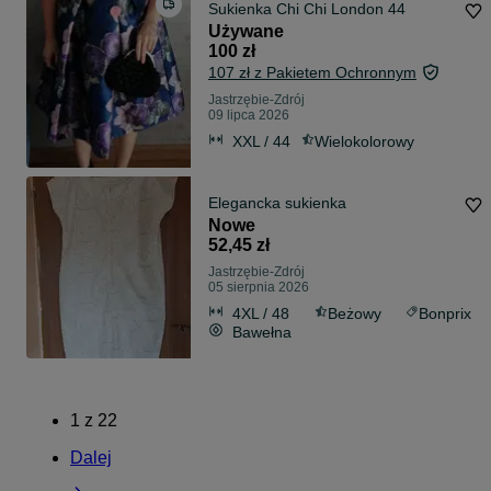
Sukienka Chi Chi London 44
Używane
100 zł
107 zł z Pakietem Ochronnym
Jastrzębie-Zdrój
09 lipca 2026
XXL / 44
Wielokolorowy
Elegancka sukienka
Nowe
52,45 zł
Jastrzębie-Zdrój
05 sierpnia 2026
4XL / 48
Beżowy
Bonprix
Bawełna
1
z
22
Dalej