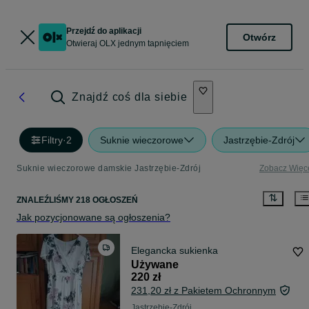
Przejdź do aplikacji
Otwórz
Otwieraj OLX jednym tapnięciem
Znajdź coś dla siebie
Filtry
·
2
Suknie wieczorowe
Jastrzębie-Zdrój
Suknie wieczorowe damskie Jastrzębie-Zdrój
Zobacz Więc
ZNALEŹLIŚMY 218 OGŁOSZEŃ
Jak pozycjonowane są ogłoszenia?
Elegancka sukienka
Używane
220 zł
231,20 zł z Pakietem Ochronnym
Jastrzębie-Zdrój