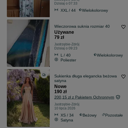
Dzisiaj o 07:33
XXL / 44
Wielokolorowy
Wieczorowa suknia rozmiar 40
Używane
79 zł
Jastrzębie-Zdrój
Dzisiaj o 09:23
L / 40
Wielokolorowy
Poliester
Sukienka długa elegancka beżowa
satyna
Nowe
190 zł
200,15 zł z Pakietem Ochronnym
Jastrzębie-Zdrój
10 lipca 2026
XS / 34
Beżowy
Pozostałe
Satyna