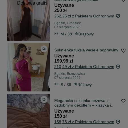
Dostawa gratis
Używane
250 zł
262,25 zł z Pakietem Ochronnym
Będzin, Grodziec
07 sierpnia 2026
M / 38
Brązowy
Suknienka fuksja wesele poprawiny
Używane
199,99 zł
210,49 zł z Pakietem Ochronnym
Będzin, Brzozowica
07 sierpnia 2026
S / 36
Różowy
Elegancka sukienka beżowa z
ozdobnym dekoltem – klasyka i
szyk
Używane
150 zł
158,75 zł z Pakietem Ochronnym