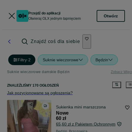
Przejdź do aplikacji
Otwórz
Otwieraj OLX jednym tapnięciem
Znajdź coś dla siebie
Filtry
·
2
Suknie wieczorowe
Będzin
Suknie wieczorowe damskie Będzin
Zobacz Więc
ZNALEŹLIŚMY 170 OGŁOSZEŃ
Jak pozycjonowane są ogłoszenia?
Sukienka mini marszczona
Nowe
60 zł
65,60 zł z Pakietem Ochronnym
Będzin, Brzozowica