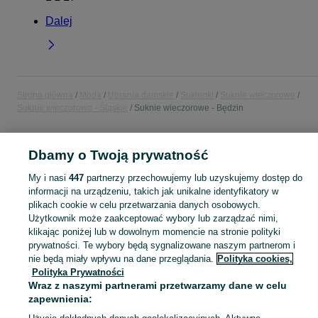
Dalej
Strona główna
Moda
Ubrania damskie
Sukienki
Suknie wieczorowe
Suknie wieczorowe - Śląskie
Suknie wieczorowe - Będzin
POLSKA » ŚLĄSKIE » BĘDZIN
Dbamy o Twoją prywatność
My i nasi
447
partnerzy przechowujemy lub uzyskujemy dostęp do
KATEGORIA
informacji na urządzeniu, takich jak unikalne identyfikatory w
plikach cookie w celu przetwarzania danych osobowych.
Użytkownik może zaakceptować wybory lub zarządzać nimi,
Zobacz Więc
Szeroki wybór sukni wieczorowych damskich Będzin ▶️ Nowe i używane w dobrych cenach ✌ Przeglądaj i wybierz najlepszą ofertę na OLX.pl!
klikając poniżej lub w dowolnym momencie na stronie polityki
prywatności. Te wybory będą sygnalizowane naszym partnerom i
Mapa kategorii
nie będą miały wpływu na dane przeglądania.
Polityka cookies,
Polityka Prywatności
Mapa miejscowości
Wraz z naszymi partnerami przetwarzamy dane w celu
Mapa ministron
zapewnienia:
Popularne wyszukiwania