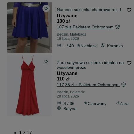
Numoco sukienka chabrowa roz. L
Używane
100 zł
107 zł z Pakietem Ochronnym
Będzin, Małobądz
16 lipca 2026
L / 40
Niebieski
Koronka
Zara satynowa sukienka idealna na
wesele/impreze
Używane
110 zł
117,35 zł z Pakietem Ochronnym
Będzin, Boleradz
28 lipca 2026
S / 36
Czerwony
Zara
Satyna
1
z
17