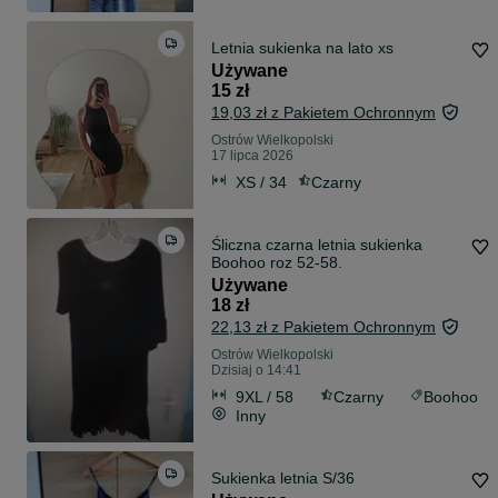
Letnia sukienka na lato xs
Używane
15 zł
19,03 zł z Pakietem Ochronnym
Ostrów Wielkopolski
17 lipca 2026
XS / 34
Czarny
Śliczna czarna letnia sukienka
Boohoo roz 52-58.
Używane
18 zł
22,13 zł z Pakietem Ochronnym
Ostrów Wielkopolski
Dzisiaj o 14:41
9XL / 58
Czarny
Boohoo
Inny
Sukienka letnia S/36