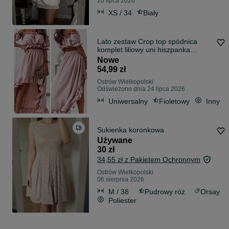
20 lipca 2026
XS / 34
Biały
Lato zestaw Crop top spódnica
komplet liliowy uni hiszpanka
sukienka
Nowe
54,99 zł
Ostrów Wielkopolski
Odświeżono dnia 24 lipca 2026
Uniwersalny
Fioletowy
Inny
Sukienka koronkowa
Używane
30 zł
34,55 zł z Pakietem Ochronnym
Ostrów Wielkopolski
06 sierpnia 2026
M / 38
Pudrowy róż
Orsay
Poliester