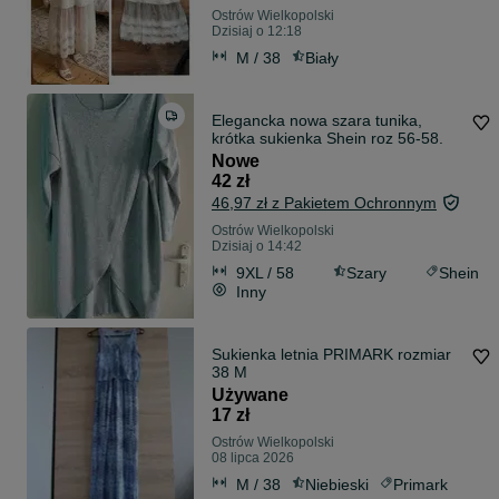
Ostrów Wielkopolski
Dzisiaj o 12:18
M / 38
Biały
Elegancka nowa szara tunika,
krótka sukienka Shein roz 56-58.
Nowe
42 zł
46,97 zł z Pakietem Ochronnym
Ostrów Wielkopolski
Dzisiaj o 14:42
9XL / 58
Szary
Shein
Inny
Sukienka letnia PRIMARK rozmiar
38 M
Używane
17 zł
Ostrów Wielkopolski
08 lipca 2026
M / 38
Niebieski
Primark