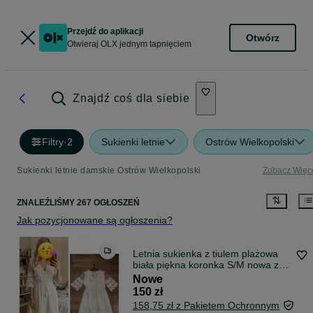
Przejdź do aplikacji
Otwórz
Otwieraj OLX jednym tapnięciem
Znajdź coś dla siebie
Filtry
·
2
Sukienki letnie
Ostrów Wielkopolski
Sukienki letnie damskie Ostrów Wielkopolski
Zobacz Więc
ZNALEŹLIŚMY 267 OGŁOSZEŃ
Jak pozycjonowane są ogłoszenia?
Letnia sukienka z tiulem plażowa
biała piękna koronka S/M nowa z
metką
Nowe
150 zł
158,75 zł z Pakietem Ochronnym