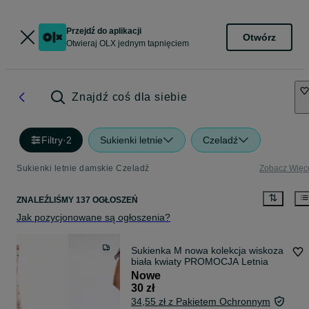
Przejdź do aplikacji
Otwórz
Otwieraj OLX jednym tapnięciem
Znajdź coś dla siebie
Filtry
·
2
Sukienki letnie
Czeladź
Sukienki letnie damskie Czeladź
Zobacz Więc
ZNALEŹLIŚMY 137 OGŁOSZEŃ
Jak pozycjonowane są ogłoszenia?
Sukienka M nowa kolekcja wiskoza
biała kwiaty PROMOCJA Letnia
Nowe
30 zł
34,55 zł z Pakietem Ochronnym