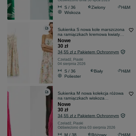
Odświeżono dnia 30 lipca 2026
S / 36
Zielony
H&M
Wiskoza
Sukienka S nowa kole marszczona
na ramiączkach kremowa kwiaty
PROMOCJA
Nowe
30 zł
34,55 zł z Pakietem Ochronnym
Czeladź, Piaski
04 sierpnia 2026
S / 36
Biały
H&M
Poliester
Sukienka M nowa kolekcja różowa
na ramiączkach wiskoza
PROMOCJA
Nowe
30 zł
34,55 zł z Pakietem Ochronnym
Czeladź, Piaski
Odświeżono dnia 03 sierpnia 2026
M / 38
Różowy
H&M