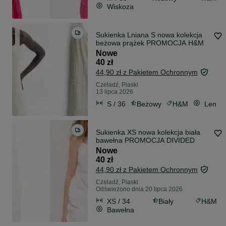
Wiskoza
Sukienka Lniana S nowa kolekcja
beżowa prążek PROMOCJA H&M
Nowe
40 zł
44,90 zł z Pakietem Ochronnym
Czeladź, Piaski
13 lipca 2026
S / 36
Beżowy
H&M
Len
Sukienka XS nowa kolekcja biała
bawełna PROMOCJA DIVIDED
Nowe
40 zł
44,90 zł z Pakietem Ochronnym
Czeladź, Piaski
Odświeżono dnia 20 lipca 2026
XS / 34
Biały
H&M
Bawełna