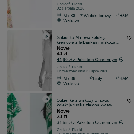
Czeladź, Piaski
02 sierpnia 2026
M / 38
Wielokolorowy
H&M
Wiskoza
Sukienka M nowa kolekcja
kremowa z falbankami wiskoza
PROMOCJA DIVIDED
Nowe
40 zł
44,90 zł z Pakietem Ochronnym
Czeladź, Piaski
Odświeżono dnia 31 lipca 2026
M / 38
Biały
H&M
Wiskoza
Sukienka z wiskozy S nowa
kolekcja tunika zielona kwiaty
PROMOCJA
Nowe
30 zł
34,55 zł z Pakietem Ochronnym
Czeladź, Piaski