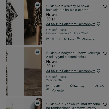
Sukienka z wiskozy M nowa
kolekcja tunika biało czarna
PROMOCJA
Nowe
30 zł
34,55 zł z Pakietem Ochronnym
Czeladź, Piaski
Odświeżono dnia 18 lipca 2026
M / 38
Biały
Wiskoza
Sukienka bodycon L nowa kolekcja
z odkrytymi plecami zebra
PROMOCJA
Nowe
30 zł
34,55 zł z Pakietem Ochronnym
Czeladź, Piaski
24 lipca 2026
L / 40
Beżowy
H&M
Poliester
Sukienka XS nowa kol marszczona
na ramiączkach kremowa kwiaty