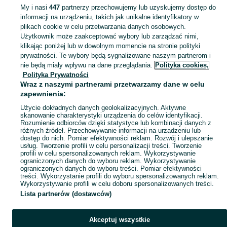
KATEGORIA
My i nasi
447
partnerzy przechowujemy lub uzyskujemy dostęp do
informacji na urządzeniu, takich jak unikalne identyfikatory w
plikach cookie w celu przetwarzania danych osobowych.
Zobacz Więc
Szeroki wybór sukienek letnich damskich Czeladź ▶️ Różne materiały, kolory i rozmiary ✅ Nowe i używane w dobrych cenach ✌ Sprawdź oferty na OLX.pl!
Użytkownik może zaakceptować wybory lub zarządzać nimi,
klikając poniżej lub w dowolnym momencie na stronie polityki
prywatności. Te wybory będą sygnalizowane naszym partnerom i
Mapa kategorii
nie będą miały wpływu na dane przeglądania.
Polityka cookies,
Mapa miejscowości
Polityka Prywatności
Wraz z naszymi partnerami przetwarzamy dane w celu
Mapa ministron
zapewnienia:
Popularne wyszukiwania
Użycie dokładnych danych geolokalizacyjnych. Aktywne
skanowanie charakterystyki urządzenia do celów identyfikacji.
Rozumienie odbiorców dzięki statystyce lub kombinacji danych z
różnych źródeł. Przechowywanie informacji na urządzeniu lub
dostęp do nich. Pomiar efektywności reklam. Rozwój i ulepszanie
usług. Tworzenie profili w celu personalizacji treści. Tworzenie
profili w celu spersonalizowanych reklam. Wykorzystywanie
ograniczonych danych do wyboru reklam. Wykorzystywanie
ograniczonych danych do wyboru treści. Pomiar efektywności
treści. Wykorzystanie profili do wyboru spersonalizowanych reklam.
Wykorzystywanie profili w celu doboru spersonalizowanych treści.
Lista partnerów (dostawców)
Akceptuj wszystkie