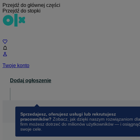
Przejdź do głównej części
Przejdź do stopki
Czat
Twoje konto
Dodaj ogłoszenie
Dla biznesu
opens in a new tab
Sprzedajesz, oferujesz usługi lub rekrutujesz
pracowników?
Zobacz, jak dzięki naszym rozwiązaniom dl
firm możesz dotrzeć do milionów użytkowników — i osiągną
swoje cele.