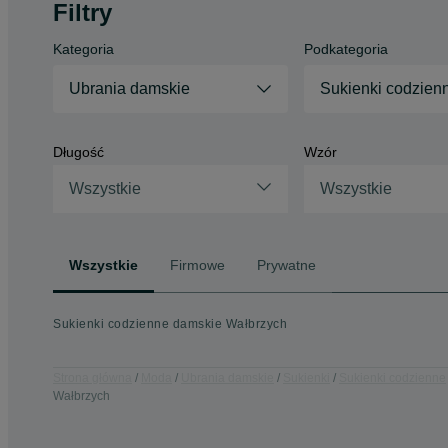
Filtry
Kategoria
Podkategoria
Ubrania damskie
Sukienki codzien
Długość
Wzór
Wszystkie
Wszystkie
Wszystkie
Firmowe
Prywatne
Sukienki codzienne damskie Wałbrzych
Strona główna
Moda
Ubrania damskie
Sukienki
Sukienki codzienne
Wałbrzych