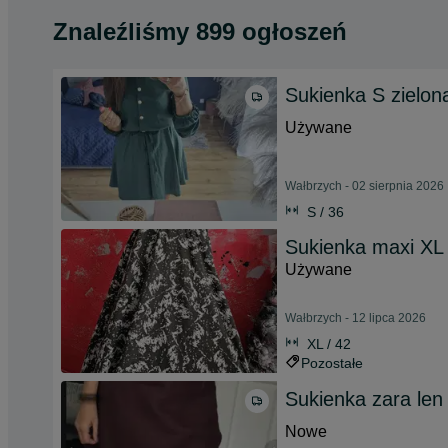
Znaleźliśmy 899 ogłoszeń
Sukienka S zielon
Używane
Wałbrzych - 02 sierpnia 2026
S / 36
Sukienka maxi X
Używane
Wałbrzych - 12 lipca 2026
XL / 42
Pozostałe
Sukienka zara len
Nowe