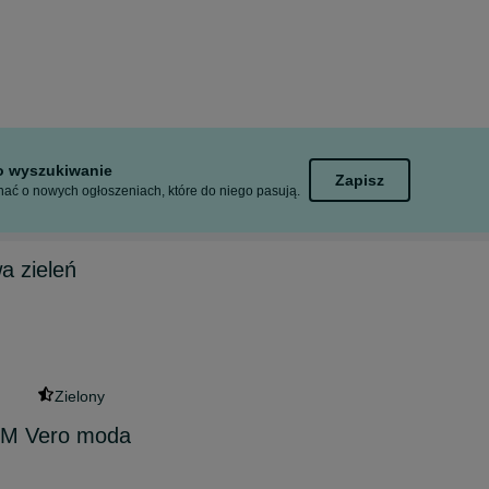
to wyszukiwanie
Zapisz
ać o nowych ogłoszeniach, które do niego pasują.
a zieleń
Zielony
 M Vero moda