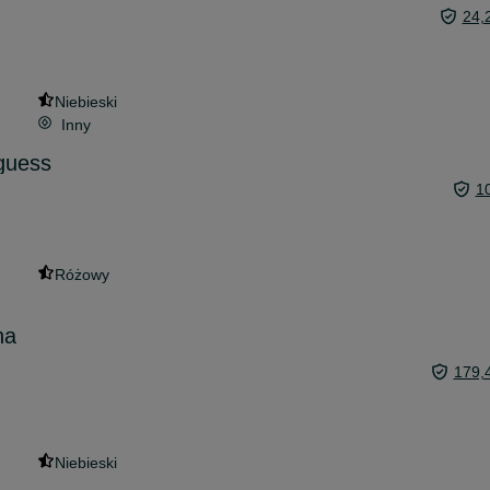
24,
Niebieski
Inny
guess
1
Różowy
na
179,
Niebieski