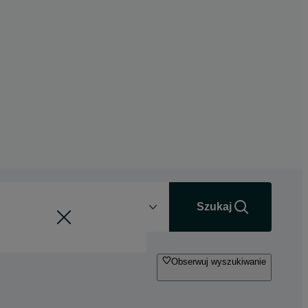
Odległość
+0 km
Szukaj
Obserwuj wyszukiwanie