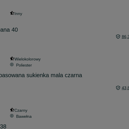
Inny
Dana 40
86,
Wielokolorowy
Poliester
opasowana sukienka mala czarna
43,
Czarny
Bawełna
 38