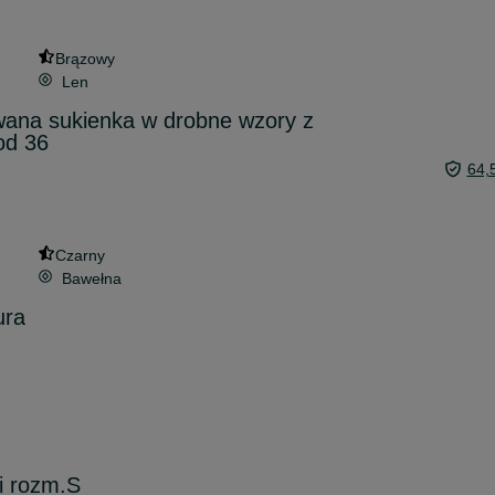
Brązowy
Len
wana sukienka w drobne wzory z
od 36
64,
Czarny
Bawełna
ura
i rozm.S