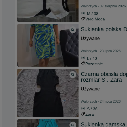
Wałbrzych - 07 sierpnia 2026
M / 38
Vero Moda
Sukienka polska 
Używane
Wałbrzych - 23 lipca 2026
L / 40
Pozostałe
Czarna obcisla d
rozmiar S . Zara
Używane
Wałbrzych - 24 lipca 2026
S / 36
Zara
Sukienka damska