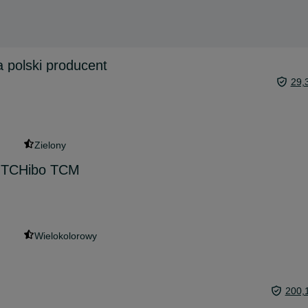
a polski producent
29,
Zielony
L TCHibo TCM
Wielokolorowy
200,