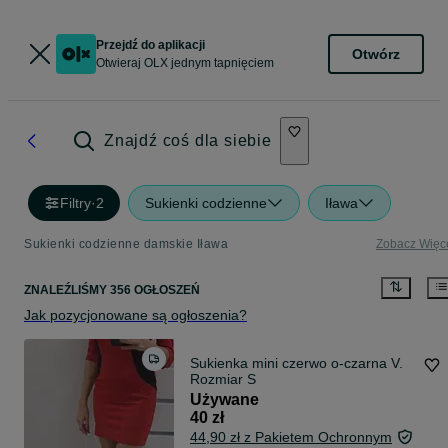
Przejdź do aplikacji
Otwórz
Otwieraj OLX jednym tapnięciem
Znajdź coś dla siebie
Filtry
·
2
Sukienki codzienne
Iława
Sukienki codzienne damskie Iława
Zobacz Więc
ZNALEŹLIŚMY 356 OGŁOSZEŃ
Jak pozycjonowane są ogłoszenia?
Sukienka mini czerwo o-czarna V.
Rozmiar S
Używane
40 zł
44,90 zł z Pakietem Ochronnym