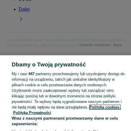
Dalej
Strona główna
Moda
Ubrania damskie
Sukienki
Sukienki codzienne
Sukienki codzienne - Warmińsko-mazurskie
Sukienki codzienne - Iława
POLSKA » WARMIŃSKO-MAZURSKIE » IŁAWA
Dbamy o Twoją prywatność
My i nasi
447
partnerzy przechowujemy lub uzyskujemy dostęp do
KATEGORIA
informacji na urządzeniu, takich jak unikalne identyfikatory w
plikach cookie w celu przetwarzania danych osobowych.
Użytkownik może zaakceptować wybory lub zarządzać nimi,
Zobacz Więc
Szeroki wybór sukienek codziennych damskich Iława ▶️ bawełniane i wygodne ✅ Nowe i używane w dobrych cenach ☝ Sprawdź ogłoszenia online na OLX.pl!
klikając poniżej lub w dowolnym momencie na stronie polityki
prywatności. Te wybory będą sygnalizowane naszym partnerom i
Mapa kategorii
nie będą miały wpływu na dane przeglądania.
Polityka cookies,
Polityka Prywatności
Mapa miejscowości
Wraz z naszymi partnerami przetwarzamy dane w celu
Mapa ministron
zapewnienia:
Popularne wyszukiwania