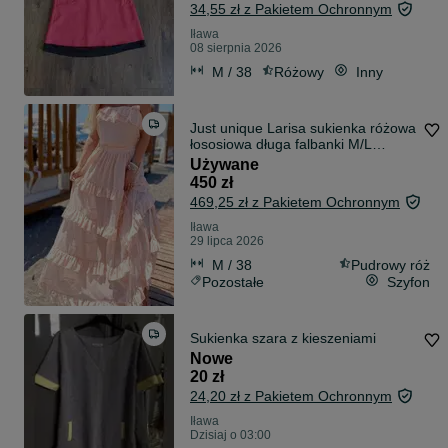
34,55 zł z Pakietem Ochronnym
Iława
08 sierpnia 2026
M / 38
Różowy
Inny
Just unique Larisa sukienka różowa
łososiowa długa falbanki M/L
szyfon
Używane
450 zł
469,25 zł z Pakietem Ochronnym
Iława
29 lipca 2026
M / 38
Pudrowy róż
Pozostałe
Szyfon
Sukienka szara z kieszeniami
Nowe
20 zł
24,20 zł z Pakietem Ochronnym
Iława
Dzisiaj o 03:00