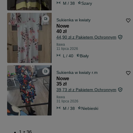
M / 38
Szary
Sukienka w kwiaty
Nowe
40 zł
44,90 zł z Pakietem Ochronnym
Iława
11 lipca 2026
L / 40
Biały
Sukienka w kwiaty r.m
Nowe
35 zł
39,73 zł z Pakietem Ochronnym
Iława
31 lipca 2026
M / 38
Niebieski
1
z
36