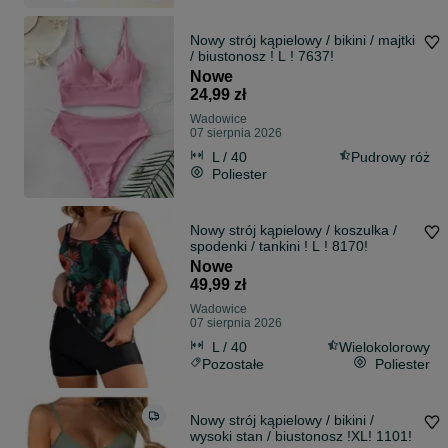
Nowy strój kąpielowy / bikini / majtki
/ biustonosz ! L ! 7637!
Nowe
24,99 zł
Wadowice
07 sierpnia 2026
L / 40
Pudrowy róż
Poliester
Nowy strój kąpielowy / koszulka /
spodenki / tankini ! L ! 8170!
Nowe
49,99 zł
Wadowice
07 sierpnia 2026
L / 40
Wielokolorowy
Pozostałe
Poliester
Nowy strój kąpielowy / bikini /
wysoki stan / biustonosz !XL! 1101!