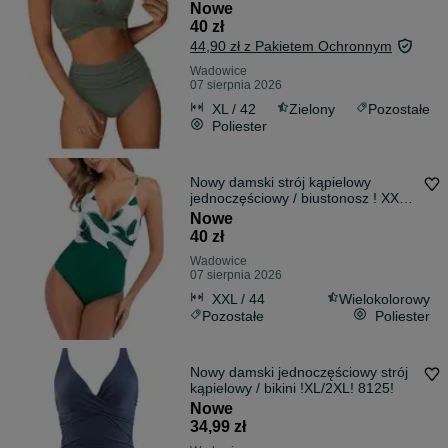
Nowe
40 zł
44,90 zł z Pakietem Ochronnym
Wadowice
07 sierpnia 2026
XL / 42
Zielony
Pozostałe
Poliester
Nowy damski strój kąpielowy
jednoczęściowy / biustonosz ! XXL !
402!
Nowe
40 zł
Wadowice
07 sierpnia 2026
XXL / 44
Wielokolorowy
Pozostałe
Poliester
Nowy damski jednoczęściowy strój
kąpielowy / bikini !XL/2XL! 8125!
Nowe
34,99 zł