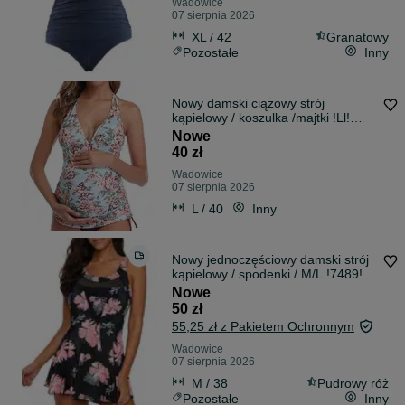
Wadowice
07 sierpnia 2026
XL / 42
Granatowy
Pozostałe
Inny
Nowy damski ciążowy strój
kąpielowy / koszulka /majtki !Ll!
1679!
Nowe
40 zł
Wadowice
07 sierpnia 2026
L / 40
Inny
Nowy jednoczęściowy damski strój
kąpielowy / spodenki / M/L !7489!
Nowe
50 zł
55,25 zł z Pakietem Ochronnym
Wadowice
07 sierpnia 2026
M / 38
Pudrowy róż
Pozostałe
Inny