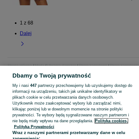
1
z
68
Dalej
Strona główna
Moda
Ubrania damskie
Stroje kąpielowe
Stroje kąpielowe 
Małopolskie
Stroje kąpielowe - Wadowice
Dbamy o Twoją prywatność
My i nasi
447
partnerzy przechowujemy lub uzyskujemy dostęp do
KATEGORIA
informacji na urządzeniu, takich jak unikalne identyfikatory w
plikach cookie w celu przetwarzania danych osobowych.
Zobacz Więc
Użytkownik może zaakceptować wybory lub zarządzać nimi,
Szeroki wybór strojów kąpielowych damskich Wadowice ▶️ jednoczęściowe i bikini ✅ Nowe i używane w dobrych cenach ✌ Znajdź ogłoszenia na OLX.pl!
klikając poniżej lub w dowolnym momencie na stronie polityki
prywatności. Te wybory będą sygnalizowane naszym partnerom i
Mapa kategorii
nie będą miały wpływu na dane przeglądania.
Polityka cookies,
Polityka Prywatności
Mapa miejscowości
Wraz z naszymi partnerami przetwarzamy dane w celu
Mapa ministron
zapewnienia: