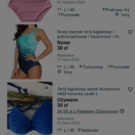
07 sierpnia 2026
L / 40
Pudrowy róż
Pozostałe
Inny
Nowy damski strój kąpielowy /
jednoczęściowy / biustonosz / XL
!4055!
Nowe
30 zł
Wadowice
27 lipca 2026
L / 40
Turkusowy
Pozostałe
Inny
Strój kąpielowy stanik biustonosz
H&M koronka szafir L
Używane
30 zł
34,55 zł z Pakietem Ochronnym
Wadowice
31 lipca 2026
L / 40
Niebieski