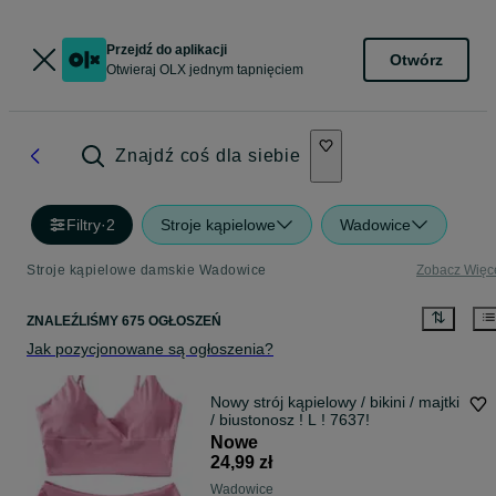
Przejdź do aplikacji
Otwórz
Otwieraj OLX jednym tapnięciem
Znajdź coś dla siebie
Filtry
·
2
Stroje kąpielowe
Wadowice
Stroje kąpielowe damskie Wadowice
Zobacz Więc
ZNALEŹLIŚMY 675 OGŁOSZEŃ
Jak pozycjonowane są ogłoszenia?
Nowy strój kąpielowy / bikini / majtki
/ biustonosz ! L ! 7637!
Nowe
24,99 zł
Wadowice