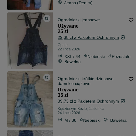
Jeans (Denim)
Ogrodniczki jeansowe
Używane
25 zł
29,38 zł z Pakietem Ochronnym
Opole
22 lipca 2026
XXL / 44
Niebieski
Pozostałe
Bawełna
Ogrodniczki krótkie dżinsowe
damskie ciążowe
Używane
35 zł
39,73 zł z Pakietem Ochronnym
Kędzierzyn-Koźle, Jasienica
24 lipca 2026
M / 38
Niebieski
Bawełna