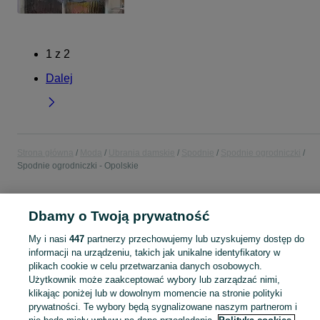
1
z
2
Dalej
Strona główna
Moda
Ubrania damskie
Spodnie
Spodnie ogrodniczki
Spodnie ogrodniczki - Opolskie
POLSKA » OPOLSKIE
Dbamy o Twoją prywatność
My i nasi
447
partnerzy przechowujemy lub uzyskujemy dostęp do
KATEGORIA
informacji na urządzeniu, takich jak unikalne identyfikatory w
plikach cookie w celu przetwarzania danych osobowych.
Zobacz Więc
Szeroki wybór spodni ogrodniczek damskich Opolskie ▶️ dresowe, casualowe i inne ✅ Nowe i używane w dobrych cenach ✌ Znajdź oferty na OLX.pl!
Użytkownik może zaakceptować wybory lub zarządzać nimi,
klikając poniżej lub w dowolnym momencie na stronie polityki
prywatności. Te wybory będą sygnalizowane naszym partnerom i
Mapa kategorii