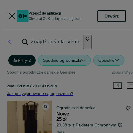
Przejdź do aplikacji
Otwórz
Otwieraj OLX jednym tapnięciem
Znajdź coś dla siebie
Filtry
·
2
Spodnie ogrodniczki
Opolskie
Spodnie ogrodniczki damskie Opolskie
Zobacz Więc
ZNALEŹLIŚMY 20 OGŁOSZEŃ
Jak pozycjonowane są ogłoszenia?
Ogrodniczki damskie.
Nowe
25 zł
29,38 zł z Pakietem Ochronnym
Nysa