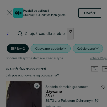
Przejdź do aplikacji
Otwórz
Otwieraj OLX jednym tapnięciem
Znajdź coś dla siebie
Filtry
·
2
Klasyczne spodnie
Kościerzyna
Spodnie klasyczne damskie Kościerzyna
Zobacz Więc
ZNALEŹLIŚMY 95 OGŁOSZEŃ
Jak pozycjonowane są ogłoszenia?
Spodnie damskie granatowe
Używane
35 zł
39,73 zł z Pakietem Ochronnym
Kościerzyna