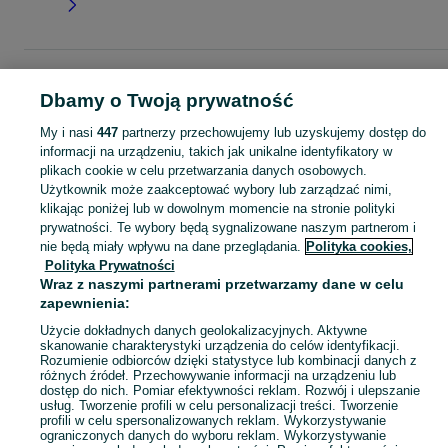
Strona główna
Moda
Ubrania damskie
Spodnie
Klasyczne spodnie
Klasyczne spodnie - Pomorskie
Klasyczne spodnie - Kościerzyna
Dbamy o Twoją prywatność
My i nasi
447
partnerzy przechowujemy lub uzyskujemy dostęp do
KATEGORIA
informacji na urządzeniu, takich jak unikalne identyfikatory w
plikach cookie w celu przetwarzania danych osobowych.
Użytkownik może zaakceptować wybory lub zarządzać nimi,
Zobacz Więc
Szeroki wybór spodni klasycznych damskich Kościerzyna ✅ Nowe i używane ▶️ Różne materiały, kolory i rozmiary ✌ Porównaj ceny i wybierz ofertę na OLX.pl!
klikając poniżej lub w dowolnym momencie na stronie polityki
prywatności. Te wybory będą sygnalizowane naszym partnerom i
nie będą miały wpływu na dane przeglądania.
Polityka cookies,
Mapa kategorii
Polityka Prywatności
Mapa miejscowości
Wraz z naszymi partnerami przetwarzamy dane w celu
Mapa ministron
zapewnienia:
Popularne wyszukiwania
Użycie dokładnych danych geolokalizacyjnych. Aktywne
skanowanie charakterystyki urządzenia do celów identyfikacji.
Rozumienie odbiorców dzięki statystyce lub kombinacji danych z
różnych źródeł. Przechowywanie informacji na urządzeniu lub
dostęp do nich. Pomiar efektywności reklam. Rozwój i ulepszanie
usług. Tworzenie profili w celu personalizacji treści. Tworzenie
profili w celu spersonalizowanych reklam. Wykorzystywanie
ograniczonych danych do wyboru reklam. Wykorzystywanie