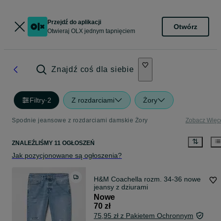
Przejdź do aplikacji
Otwórz
Otwieraj OLX jednym tapnięciem
Znajdź coś dla siebie
Filtry
·
2
Z rozdarciami
Żory
Spodnie jeansowe z rozdarciami damskie Żory
Zobacz Więc
ZNALEŹLIŚMY 11 OGŁOSZEŃ
Jak pozycjonowane są ogłoszenia?
H&M Coachella rozm. 34-36 nowe
jeansy z dziurami
Nowe
70 zł
75,95 zł z Pakietem Ochronnym