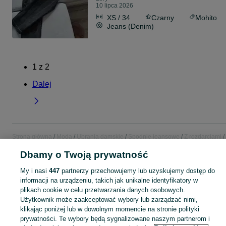
10 lipca 2026
XS / 34
Czarny
Mohito
Jeans (Denim)
1
z
2
Dalej
Strona główna
Moda
Ubrania damskie
Spodnie jeansowe
Z rozdarciami
rozdarciami - Śląskie
Z rozdarciami - Żory
Dbamy o Twoją prywatność
My i nasi
447
partnerzy przechowujemy lub uzyskujemy dostęp do
KATEGORIA
informacji na urządzeniu, takich jak unikalne identyfikatory w
plikach cookie w celu przetwarzania danych osobowych.
Zobacz Więc
Bogaty wybór jeansów z rozdarciami damskich Żory ▶️ Różne materiały i kolory ✅ Nowe i używane w atrakcyjnych cenach ✌ Sprawdź oferty na OLX.pl!
Użytkownik może zaakceptować wybory lub zarządzać nimi,
klikając poniżej lub w dowolnym momencie na stronie polityki
prywatności. Te wybory będą sygnalizowane naszym partnerom i
Mapa kategorii